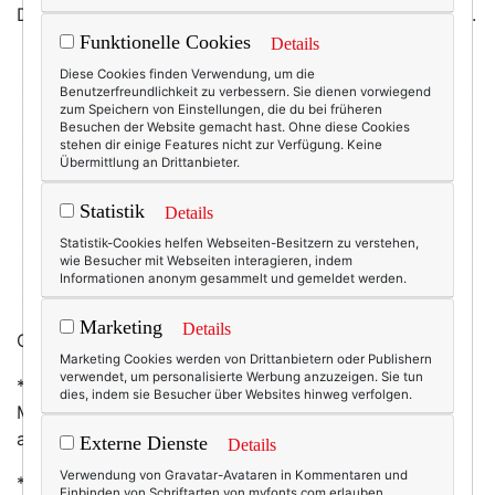
Diese hier zum Beispiel, vom Label
Palo
aus Barcelona.
Funktionelle Cookies
Details
Diese Cookies finden Verwendung, um die
Benutzerfreundlichkeit zu verbessern. Sie dienen vorwiegend
zum Speichern von Einstellungen, die du bei früheren
Besuchen der Website gemacht hast. Ohne diese Cookies
stehen dir einige Features nicht zur Verfügung. Keine
Übermittlung an Drittanbieter.
Statistik
Details
Statistik-Cookies helfen Webseiten-Besitzern zu verstehen,
wie Besucher mit Webseiten interagieren, indem
Informationen anonym gesammelt und gemeldet werden.
Marketing
Details
Gefunden habe ich sie bei
MONOQI
Marketing Cookies werden von Drittanbietern oder Publishern
verwendet, um personalisierte Werbung anzuzeigen. Sie tun
*, eine Design-Plattform ähnlich
FAB
. (Also nur was für
dies, indem sie Besucher über Websites hinweg verfolgen.
Menschen mit starker Selbstdisziplin! Aber: gucken
alleine kostet nix! ;-))
Externe Dienste
Details
Verwendung von Gravatar-Avataren in Kommentaren und
*Affiliate-Link
Einbinden von Schriftarten von myfonts.com erlauben