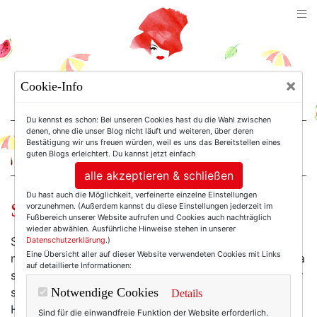
TEXTERELLA
×
Cookie-Info
SUSANNE ACKSTALLER
Du kennst es schon: Bei unseren Cookies hast du die Wahl zwischen
denen, ohne die unser Blog nicht läuft und weiteren, über deren
Bestätigung wir uns freuen würden, weil es uns das Bereitstellen eines
For Women. Not Girls.
guten Blogs erleichtert. Du kannst jetzt einfach
alle akzeptieren & schließen
Du hast auch die Möglichkeit, verfeinerte einzelne Einstellungen
Statt Holz vor der Hütt’n.
vorzunehmen. (Außerdem kannst du diese Einstellungen jederzeit im
Fußbereich unserer Website aufrufen und Cookies auch nachträglich
wieder abwählen. Ausführliche Hinweise stehen in unserer
Strand und Sonnenbrille gehören ja zusammen wie ...
Datenschutzerklärung
.)
Eine Übersicht aller auf dieser Website verwendeten Cookies mit Links
na, wie Strand und Sonnenbrille halt. Ich selbst trage ja
auf detaillierte Informationen:
schon seit Jahren eine
Diva-Sonnenbrille
(die nicht nur
so aussieht,
sondern auch noch so heißt
), aber
Notwendige Cookies
Details
Holzsonnenbrillen finde ich auch irgendwie spannend.
Sind für die einwandfreie Funktion der Website erforderlich.