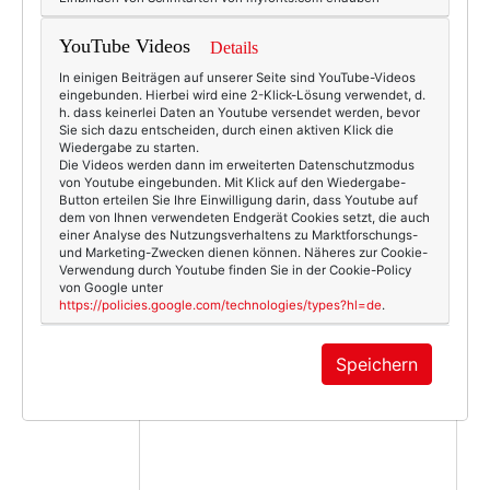
YouTube Videos
Details
In einigen Beiträgen auf unserer Seite sind YouTube-Videos
6916
0
eingebunden. Hierbei wird eine 2-Klick-Lösung verwendet, d.
h. dass keinerlei Daten an Youtube versendet werden, bevor
Beauty & Fashion
17.08.2013
Sie sich dazu entscheiden, durch einen aktiven Klick die
Wiedergabe zu starten.
holz
,
palo
,
sonnenbrille
Die Videos werden dann im erweiterten Datenschutzmodus
von Youtube eingebunden. Mit Klick auf den Wiedergabe-
Button erteilen Sie Ihre Einwilligung darin, dass Youtube auf
dem von Ihnen verwendeten Endgerät Cookies setzt, die auch
einer Analyse des Nutzungsverhaltens zu Marktforschungs-
und Marketing-Zwecken dienen können. Näheres zur Cookie-
Verwendung durch Youtube finden Sie in der Cookie-Policy
von Google unter
KOMMENTAR
https://policies.google.com/technologies/types?hl=de
.
Speichern