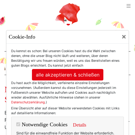
TEXTERELLA
×
Cookie-Info
SUSANNE ACKSTALLER
Du kennst es schon: Bei unseren Cookies hast du die Wahl zwischen
denen, ohne die unser Blog nicht läuft und weiteren, über deren
Bestätigung wir uns freuen würden, weil es uns das Bereitstellen eines
For Women. Not Girls.
guten Blogs erleichtert. Du kannst jetzt einfach
alle akzeptieren & schließen
Du hast auch die Möglichkeit, verfeinerte einzelne Einstellungen
Mode am Mittwoch: Wiesn-Mode in
vorzunehmen. (Außerdem kannst du diese Einstellungen jederzeit im
Fußbereich unserer Website aufrufen und Cookies auch nachträglich
Size Plus.
wieder abwählen. Ausführliche Hinweise stehen in unserer
Datenschutzerklärung
.)
Eine Übersicht aller auf dieser Website verwendeten Cookies mit Links
Eigentlich sind Dirndl ja ohnehin wie gemacht für
auf detaillierte Informationen:
Frauen mit Wonneröllchen und etwas mehr Rundungen.
Notwendige Cookies
Details
Und dieses hier
gibt
gab es sogar bis Größe 56!
Sind für die einwandfreie Funktion der Website erforderlich.