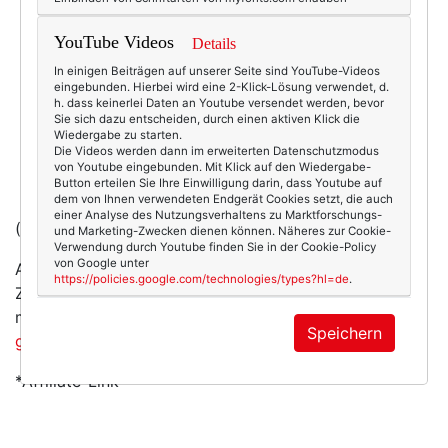
YouTube Videos
Details
In einigen Beiträgen auf unserer Seite sind YouTube-Videos
eingebunden. Hierbei wird eine 2-Klick-Lösung verwendet, d.
h. dass keinerlei Daten an Youtube versendet werden, bevor
Sie sich dazu entscheiden, durch einen aktiven Klick die
Wiedergabe zu starten.
Die Videos werden dann im erweiterten Datenschutzmodus
von Youtube eingebunden. Mit Klick auf den Wiedergabe-
Button erteilen Sie Ihre Einwilligung darin, dass Youtube auf
dem von Ihnen verwendeten Endgerät Cookies setzt, die auch
einer Analyse des Nutzungsverhaltens zu Marktforschungs-
(Foto/Kaufen:
navabi
*)
und Marketing-Zwecken dienen können. Näheres zur Cookie-
Verwendung durch Youtube finden Sie in der Cookie-Policy
von Google unter
Angesichts der vielen Neon-Dirndl, die ich in letzter
https://policies.google.com/technologies/types?hl=de
.
Zeit sehen durfte, finde ich die gedeckte Farbgebung
mehr als angenehm - aber das Thema hatten wir ja
Speichern
gestern
schon.
*Affiliate-Link