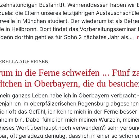
 zehnstündigen Busfahrt!). Währenddessen haben wir 
uela: die Eltern unseres letztjährigen Austauschschüle
erweile in München studiert. Der wiederum ist als Betr
e in Heilbronn. Dort findet das Vorbereitungsseminar 
, denn dorthin geht es für Sohn 2 nächstes Jahr als…
ERELLA AUF REISEN.
um in die Ferne schweifen ... Fünf z
dtchen in Oberbayern, die du besuchen
mein ganzes Leben habe ich in Oberbayern verbracht 
enjahren im oberpfälzerischen Regensburg abgesehe
ich oft das Gefühl, ich kenne mich in der Ferne besser 
aheim bin. Dabei fühle ich mich meinen Wurzeln, meine
ieses Wort überhaupt noch verwenden?) sehr verbund
ar, oft geradezu demütig, dass ich in einer so schöne