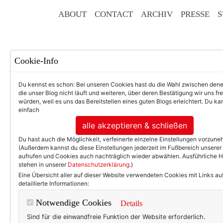
ABOUT
CONTACT
ARCHIV
PRESSE
S
Cookie-Info
Du kennst es schon: Bei unseren Cookies hast du die Wahl zwischen den
die unser Blog nicht läuft und weiteren, über deren Bestätigung wir uns fr
würden, weil es uns das Bereitstellen eines guten Blogs erleichtert. Du kan
einfach
F
alle akzeptieren & schließen
Du hast auch die Möglichkeit, verfeinerte einzelne Einstellungen vorzun
(Außerdem kannst du diese Einstellungen jederzeit im Fußbereich unserer
aufrufen und Cookies auch nachträglich wieder abwählen. Ausführliche 
stehen in unserer
Datenschutzerklärung
.)
50+ LIFESTYLE
BEAU
Eine Übersicht aller auf dieser Website verwendeten Cookies mit Links au
detaillierte Informationen:
Einträge m
Notwendige Cookies
Details
Sind für die einwandfreie Funktion der Website erforderlich.