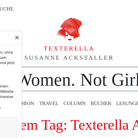
UCHE
×
TEXTERELLA
en, ohne
SUSANNE ACKSTALLER
euen
nst jetzt
or Women. Not Girl
ehmen.
 Website
Hinweise
TY & FASHION
TRAVEL
COLUMN
BÜCHER
LESUNG
f
it dem Tag: Texterella 