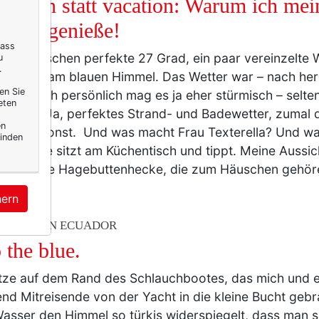
kation statt vacation: Warum ich me
tzdem genieße!
dass
en herrschen perfekte 27 Grad, ein paar vereinzelte
u
.
ln sich am blauen Himmel. Das Wetter war – nach he
en Sie
äben, ich persönlich mag es ja eher stürmisch – selte
eten
m Jahr. Ja, perfektes Strand- und Badewetter, zumal d
en
r ist als sonst. Und was macht Frau Texterella? Und w
inden
rella? Sie sitzt am Küchentisch und tippt. Meine Aussic
n und die Hagebuttenhecke, die zum Häuschen gehör
hern
ERELLA IN ECUADOR
 the blue.
itze auf dem Rand des Schlauchbootes, das mich und e
nd Mitreisende von der Yacht in die kleine Bucht gebra
asser den Himmel so türkis widerspiegelt, dass man sic