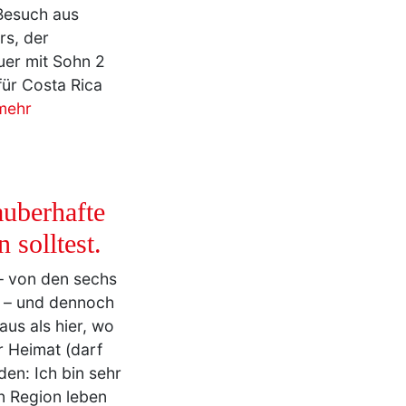
Besuch aus
rs, der
euer mit Sohn 2
für Costa Rica
mehr
auberhafte
 solltest.
– von den sechs
n – und dennoch
aus als hier, wo
r Heimat (darf
en: Ich bin sehr
n Region leben