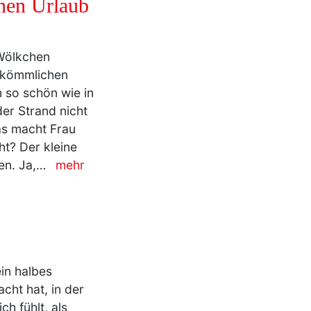
inen Urlaub
 Wölkchen
rkömmlichen
n so schön wie in
er Strand nicht
as macht Frau
ht? Der kleine
en. Ja,…
mehr
in halbes
cht hat, in der
h fühlt, als