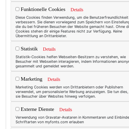
Funktionelle Cookies
Details
WER
Diese Cookies finden Verwendung, um die Benutzerfreundlichkeit
verbessern. Sie dienen vorwiegend zum Speichern von Einstellun
Zwe
die du bei früheren Besuchen der Website gemacht hast. Ohne d
Cookies stehen dir einige Features nicht zur Verfügung. Keine
Bar
Übermittlung an Drittanbieter.
Fragt
Statistik
Details
manch
Statistik-Cookies helfen Webseiten-Besitzern zu verstehen, wie
Kultu
Besucher mit Webseiten interagieren, indem Informationen anon
gesammelt und gemeldet werden.
Ausdr
Fests
Marketing
Details
sich 
Marketing Cookies werden von Drittanbietern oder Publishern
sonst
verwendet, um personalisierte Werbung anzuzeigen. Sie tun dies
sie Besucher über Websites hinweg verfolgen.
ihre
Externe Dienste
Details
Verwendung von Gravatar-Avataren in Kommentaren und Einbind
TEXT
Schriftarten von myfonts.com erlauben