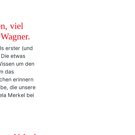
n, viel
n Wagner.
ls erster (und
. Die etwas
Wissen um den
em das
chen erinnern
obe, die unsere
la Merkel bei