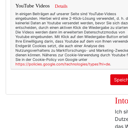
Wor
YouTube Videos
Details
tro
In einigen Beiträgen auf unserer Seite sind YouTube-Videos
eingebunden. Hierbei wird eine 2-Klick-Lösung verwendet, d. h. 
Drauß
keinerlei Daten an Youtube versendet werden, bevor Sie sich daz
entscheiden, durch einen aktiven Klick die Wiedergabe zu starten
tumme
Die Videos werden dann im erweiterten Datenschutzmodus von
Youtube eingebunden. Mit Klick auf den Wiedergabe-Button erteil
Maßst
Ihre Einwilligung darin, dass Youtube auf dem von Ihnen verwend
diese
Endgerät Cookies setzt, die auch einer Analyse des
Nutzungsverhaltens zu Marktforschungs- und Marketing-Zweck
volle
dienen können. Näheres zur Cookie-Verwendung durch Youtube f
Sie in der Cookie-Policy von Google unter
Texte
https://policies.google.com/technologies/types?hl=de
.
Garte
Speic
TEXT
Into
Ich s
Dutze
das W