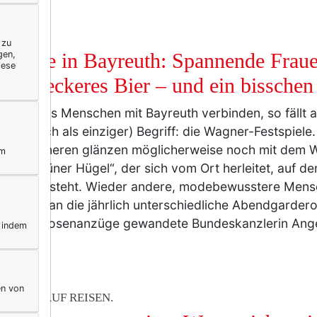
BUNG
 zu
gen,
i Tage in Bayreuth: Spannende Fraue
iese
ock, leckeres Bier – und ein bissche
 man, was Menschen mit Bayreuth verbinden, so fällt a
mal auch als einziger) Begriff: die Wagner-Festspiele
rbeflisseneren glänzen möglicherweise noch mit dem 
ym
uck „Grüner Hügel“, der sich vom Ort herleitet, auf d
pielhaus steht. Wieder andere, modebewusstere Mens
vielleicht an die jährlich unterschiedliche Abendgarder
 nur in Hosenanzüge gewandete Bundeskanzlerin Ange
, indem
m…
mehr
en von
ERELLA AUF REISEN.