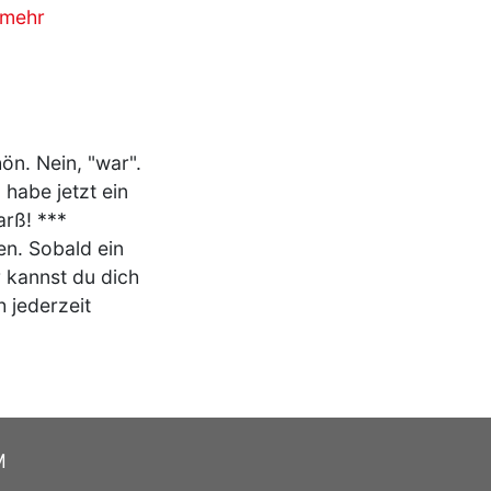
mehr
ön. Nein, "war".
habe jetzt ein
arß! ***
en. Sobald ein
r kannst du dich
h jederzeit
M