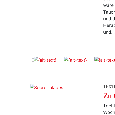
wäre 
Tauch
und d
Herab
und
zurück
TEXT
Zu 
Töcht
Woche