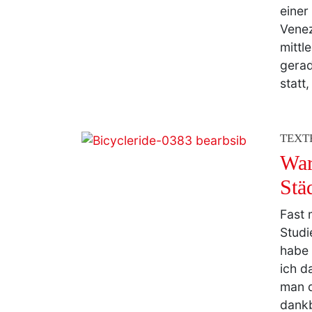
einer
Venez
mittl
gerad
statt
TEXT
War
Stä
Fast 
Studi
habe 
ich d
man d
dankb