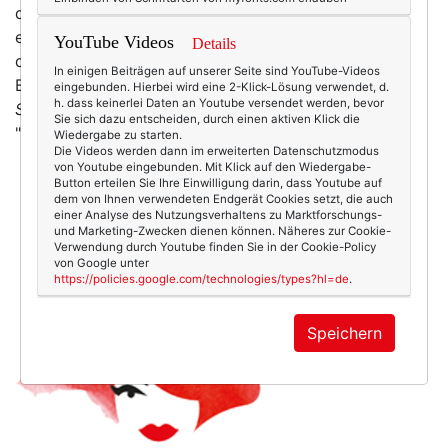
dass ich gar nicht aufhören kann zu lesen, und trotz
eines Stapels liegengebliebener Arbeit mich lieber
YouTube Videos
Details
durchs Archiv lese und am Schluss sogar noch ein
In einigen Beiträgen auf unserer Seite sind YouTube-Videos
Blogposting darüber schreibe.
(Foto: James Castle)
eingebunden. Hierbei wird eine 2-Klick-Lösung verwendet, d.
h. dass keinerlei Daten an Youtube versendet werden, bevor
Spruced
ist ein genau so ein Blog. Wäre das Wort
Sie sich dazu entscheiden, durch einen aktiven Klick die
"perfekt"…
mehr
Wiedergabe zu starten.
Die Videos werden dann im erweiterten Datenschutzmodus
von Youtube eingebunden. Mit Klick auf den Wiedergabe-
Button erteilen Sie Ihre Einwilligung darin, dass Youtube auf
dem von Ihnen verwendeten Endgerät Cookies setzt, die auch
einer Analyse des Nutzungsverhaltens zu Marktforschungs-
und Marketing-Zwecken dienen können. Näheres zur Cookie-
Verwendung durch Youtube finden Sie in der Cookie-Policy
von Google unter
https://policies.google.com/technologies/types?hl=de
.
Speichern