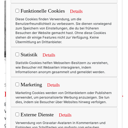
Funktionelle Cookies
Details
Diese Cookies finden Verwendung, um die
Benutzerfreundlichkeit zu verbessern. Sie dienen vorwiegend
zum Speichern von Einstellungen, die du bei früheren
Besuchen der Website gemacht hast. Ohne diese Cookies
stehen dir einige Features nicht zur Verfügung. Keine
Übermittlung an Drittanbieter.
Statistik
Details
Statistik-Cookies helfen Webseiten-Besitzern zu verstehen,
wie Besucher mit Webseiten interagieren, indem
Informationen anonym gesammelt und gemeldet werden.
Marketing
Details
50+ LIFESTYLE
Das Donnersblog: Spruced by Marlene.
Marketing Cookies werden von Drittanbietern oder Publishern
verwendet, um personalisierte Werbung anzuzeigen. Sie tun
dies, indem sie Besucher über Websites hinweg verfolgen.
Es gibt Blogs, die machen mich ein bisschen neidisch.
Weil sie so toll sind, dass ich sie lieber gar nicht lesen
Externe Dienste
Details
will, weil mir mein eigenes Geschreibsel dann plötzlich
Verwendung von Gravatar-Avataren in Kommentaren und
gar nicht mehr gefällt. Aber zugleich sind sie so toll,
Einbinden von Schriftarten von myfonts.com erlauben