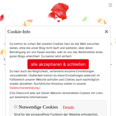
TEXTERELLA
×
Cookie-Info
SUSANNE ACKSTALLER
Du kennst es schon: Bei unseren Cookies hast du die Wahl zwischen
denen, ohne die unser Blog nicht läuft und weiteren, über deren
Bestätigung wir uns freuen würden, weil es uns das Bereitstellen eines
For Women. Not Girls.
guten Blogs erleichtert. Du kannst jetzt einfach
alle akzeptieren & schließen
Du hast auch die Möglichkeit, verfeinerte einzelne Einstellungen
Einträge mit dem
vorzunehmen. (Außerdem kannst du diese Einstellungen jederzeit im
Fußbereich unserer Website aufrufen und Cookies auch nachträglich
wieder abwählen. Ausführliche Hinweise stehen in unserer
Datenschutzerklärung
.)
Tag: Fashion Blog
Eine Übersicht aller auf dieser Website verwendeten Cookies mit Links
auf detaillierte Informationen:
Notwendige Cookies
Details
Sind für die einwandfreie Funktion der Website erforderlich.