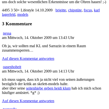
uns doch solche wesentlichen Erkenntnisse um die Ohren hauen! ;-)
4495
3
50+ Lifestyle
14.10.2009
brigitte
,
chipstüte
,
focus
,
karl
lagerfeld
,
models
3 Kommentare
nessa
am Mittwoch, 14. Oktober 2009 um 13:43 Uhr
Oh ja, wir sollten mal KL und Sarrazin in einem Raum
zusammensperren…
Auf diesen Kommentar antworten
oasenhoheit
am Mittwoch, 14. Oktober 2009 um 14:13 Uhr
ich muss sagen, dass ich ja nicht viel von seinen äußerungen
bezüglich der kritik an skelett-models halte.
aber über seine
seitenhiebe geben heidi klum
hab ich mich schon
häufiger amüsiert. *g* ;)
Auf diesen Kommentar antworten