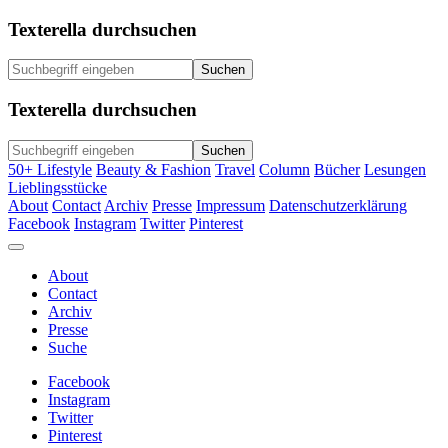
Texterella durchsuchen
Texterella durchsuchen
50+ Lifestyle
Beauty & Fashion
Travel
Column
Bücher
Lesungen
Lieblingsstücke
About
Contact
Archiv
Presse
Impressum
Datenschutzerklärung
Facebook
Instagram
Twitter
Pinterest
About
Contact
Archiv
Presse
Suche
Facebook
Instagram
Twitter
Pinterest