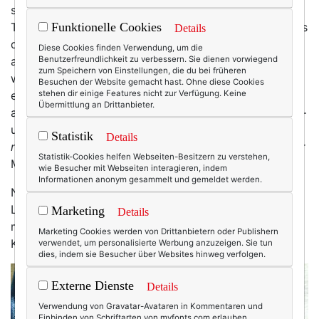
schwer. Bzw: leicht. Sie sind ja quasi überall, diese
Taschen. Versuchung pur. Und eine oftmals schöner als
Funktionelle Cookies
Details
die andere … so gesehen bin ich eigentlich ein Muster
Diese Cookies finden Verwendung, um die
an Disziplin, denn letztlich schaffen es doch nur einige
Benutzerfreundlichkeit zu verbessern. Sie dienen vorwiegend
zum Speichern von Einstellungen, die du bei früheren
wenige in meinen Taschenschrank (sic!). Dabei haben
Besuchen der Website gemacht hast. Ohne diese Cookies
es mir weniger die etablierten Taschenlabels angetan,
stehen dir einige Features nicht zur Verfügung. Keine
Übermittlung an Drittanbieter.
als die kleinen, feinen Marken, die nur wenige kennen –
und die sich durch ein Design auszeichnen, das eben
Statistik
Details
nicht
an die Celines, Kellys, Birkins oder Marcies dieser
Statistik-Cookies helfen Webseiten-Besitzern zu verstehen,
Modewelt erinnert. Sondern ganz eigen sind.
wie Besucher mit Webseiten interagieren, indem
Informationen anonym gesammelt und gemeldet werden.
Nun hat genau so ein kleines, besonderes Taschen-
Label mich kürzlich in diesem Internet gefunden – und
Marketing
Details
mir dann sogar ein Exemplar ins Haus geschickt.
Marketing Cookies werden von Drittanbietern oder Publishern
Karma? Bestimmt!
verwendet, um personalisierte Werbung anzuzeigen. Sie tun
dies, indem sie Besucher über Websites hinweg verfolgen.
Externe Dienste
Details
Verwendung von Gravatar-Avataren in Kommentaren und
Einbinden von Schriftarten von myfonts.com erlauben