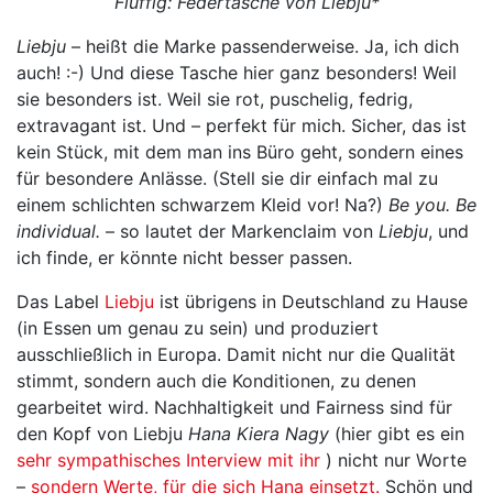
Fluffig: Federtasche von Liebju*
Liebju
– heißt die Marke passenderweise. Ja, ich dich
auch! :-) Und diese Tasche hier ganz besonders! Weil
sie besonders ist. Weil sie rot, puschelig, fedrig,
extravagant ist. Und – perfekt für mich. Sicher, das ist
kein Stück, mit dem man ins Büro geht, sondern eines
für besondere Anlässe. (Stell sie dir einfach mal zu
einem schlichten schwarzem Kleid vor! Na?)
Be you. Be
individual.
– so lautet der Markenclaim von
Liebju
, und
ich finde, er könnte nicht besser passen.
Das Label
Liebju
ist übrigens in Deutschland zu Hause
(in Essen um genau zu sein) und produziert
ausschließlich in Europa. Damit nicht nur die Qualität
stimmt, sondern auch die Konditionen, zu denen
gearbeitet wird. Nachhaltigkeit und Fairness sind für
den Kopf von Liebju
Hana Kiera Nagy
(hier gibt es ein
sehr sympathisches Interview mit ihr
) nicht nur Worte
–
sondern Werte, für die sich Hana einsetzt.
Schön und