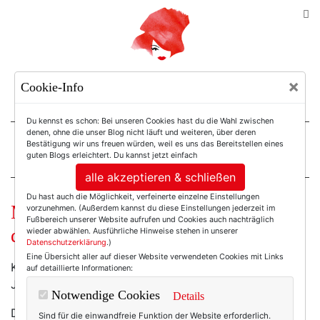
TEXTERELLA
×
Cookie-Info
SUSANNE ACKSTALLER
Du kennst es schon: Bei unseren Cookies hast du die Wahl zwischen
denen, ohne die unser Blog nicht läuft und weiteren, über deren
Bestätigung wir uns freuen würden, weil es uns das Bereitstellen eines
For Women. Not Girls.
guten Blogs erleichtert. Du kannst jetzt einfach
alle akzeptieren & schließen
Du hast auch die Möglichkeit, verfeinerte einzelne Einstellungen
Mode am Mittwoch: Liebju! (Ich
vorzunehmen. (Außerdem kannst du diese Einstellungen jederzeit im
Fußbereich unserer Website aufrufen und Cookies auch nachträglich
dich auch!)
wieder abwählen. Ausführliche Hinweise stehen in unserer
Datenschutzerklärung
.)
Eine Übersicht aller auf dieser Website verwendeten Cookies mit Links
Kann man eigentlich nach Taschen süchtig sein? Ja?
auf detaillierte Informationen:
JA? Okay, dann bin ich es wohl.
Notwendige Cookies
Details
Die Interwelt macht es einem aber auch wirklich
Sind für die einwandfreie Funktion der Website erforderlich.