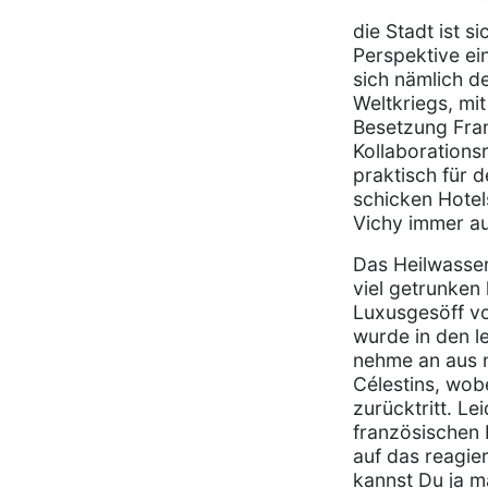
die Stadt ist 
Perspektive ei
sich nämlich de
Weltkriegs, mit
Besetzung Fran
Kollaborations
praktisch für d
schicken Hotels
Vichy immer au
Das Heilwasser
viel getrunken
Luxusgesöff von
wurde in den l
nehme an aus n
Célestins, wo
zurücktritt. Le
französischen 
auf das reagiere
kannst Du ja m