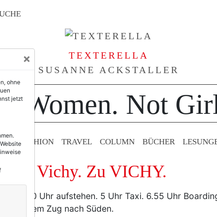
UCHE
TEXTERELLA
×
SUSANNE ACKSTALLER
en, ohne
euen
or Women. Not Girl
nst jetzt
ehmen.
TY & FASHION
TRAVEL
COLUMN
BÜCHER
LESUNG
 Website
Hinweise
nach Vichy. Zu VICHY.
f
rühe. 3.30 Uhr aufstehen. 5 Uhr Taxi. 6.55 Uhr Boarding
er mit dem Zug nach Süden.