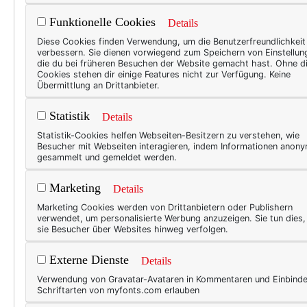
Nach Vichy. Zu VICHY.
Funktionelle Cookies
Details
Diese Cookies finden Verwendung, um die Benutzerfreundlichkeit
Denn
VICHY
ist nicht nur d
verbessern. Sie dienen vorwiegend zum Speichern von Einstellun
bedeutendstes Heil- und Th
die du bei früheren Besuchen der Website gemacht hast. Ohne d
Cookies stehen dir einige Features nicht zur Verfügung. Keine
Übermittlung an Drittanbieter.
Statistik
Details
Statistik-Cookies helfen Webseiten-Besitzern zu verstehen, wie
Besucher mit Webseiten interagieren, indem Informationen anon
gesammelt und gemeldet werden.
Marketing
Details
Marketing Cookies werden von Drittanbietern oder Publishern
verwendet, um personalisierte Werbung anzuzeigen. Sie tun dies
sie Besucher über Websites hinweg verfolgen.
Externe Dienste
Details
Verwendung von Gravatar-Avataren in Kommentaren und Einbind
Schriftarten von myfonts.com erlauben