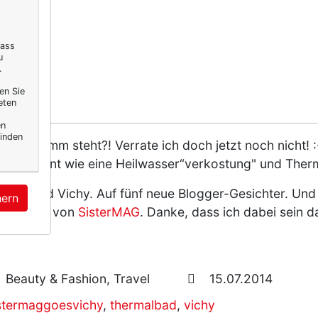
dass
u
.
en Sie
eten
en
inden
Programm steht?! Verrate ich doch jetzt noch nicht! :-)
benso geplant wie eine Heilwasser“verkostung" und Th
CHY
– und Vichy. Auf fünf neue Blogger-Gesichter. Und
hern
Neubauer von
SisterMAG
. Danke, dass ich dabei sein d
Beauty & Fashion, Travel
15.07.2014
stermaggoesvichy
,
thermalbad
,
vichy