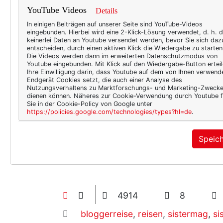
YouTube Videos
Details
In einigen Beiträgen auf unserer Seite sind YouTube-Videos
eingebunden. Hierbei wird eine 2-Klick-Lösung verwendet, d. h. 
keinerlei Daten an Youtube versendet werden, bevor Sie sich daz
entscheiden, durch einen aktiven Klick die Wiedergabe zu starten
Die Videos werden dann im erweiterten Datenschutzmodus von
Youtube eingebunden. Mit Klick auf den Wiedergabe-Button erteil
Ihre Einwilligung darin, dass Youtube auf dem von Ihnen verwend
Endgerät Cookies setzt, die auch einer Analyse des
Nutzungsverhaltens zu Marktforschungs- und Marketing-Zweck
dienen können. Näheres zur Cookie-Verwendung durch Youtube f
Was dann noch alles auf dem 
Sie in der Cookie-Policy von Google unter
https://policies.google.com/technologies/types?hl=de
.
oxidativer (!!) Lunch ist e
Ich freue mich. Sehr. Auf
VI
Speic
Schwestern Toni und Thea 
4914
8
bloggerreise
,
reisen
,
sistermag
,
si