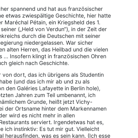
sicher spannend und hat aus französischer
ne etwas zwiespältige Geschichte, hier hatte
r Maréchal Pétain, ein Kriegsheld des 1.
 seiner („Held von Verdun“), in der Zeit der
kreichs durch die Deutschen mit seiner
regierung niedergelassen. War sicher
en alten Herren, das Heilbad und die vielen
 ... Insofern klingt in französischen Ohren
ch gleich nach Geschichte.
 von dort, das ich übrigens als Studentin
 habe (und das ich mir ab und zu als
 den Galéries Lafayette in Berlin hole),
etzten Jahren zum Teil umbenannt, ich
ämlichem Grunde, heißt jetzt Vichy-
bei der Ortsname hinter dem Markennamen
ider wird es nicht mehr in allen
Restaurants serviert. Irgendetwas hat es,
 ich instinktiv: Es tut mir gut. Vielleicht
al herausfinden, was es sein kann. (Ich esse