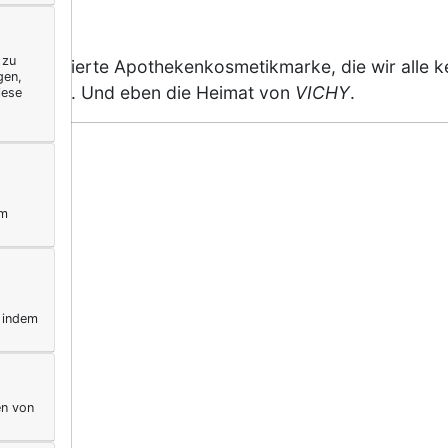
 zu
ie renommierte Apothekenkosmetikmarke, die wir alle k
gen,
ermalbad. Und eben die Heimat von
VICHY
.
iese
ym
, indem
en von