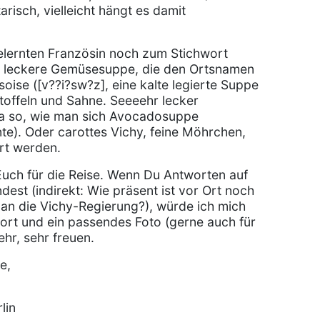
risch, vielleicht hängt es damit
gelernten Französin noch zum Stichwort
ne leckere Gemüsesuppe, die den Ortsnamen
ssoise ([v??i?sw?z], eine kalte legierte Suppe
toffeln und Sahne. Seeeehr lecker
a so, wie man sich Avocadosuppe
nte). Oder carottes Vichy, feine Möhrchen,
ert werden.
 Euch für die Reise. Wenn Du Antworten auf
dest (indirekt: Wie präsent ist vor Ort noch
 an die Vichy-Regierung?), würde ich mich
ort und ein passendes Foto (gerne auch für
hr, sehr freuen.
e,
lin