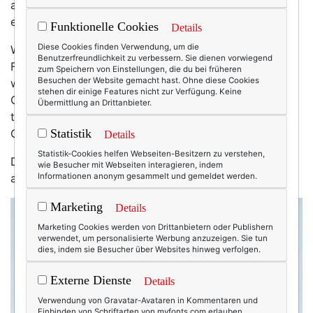
amerikanischen Lieblingsserie – kurz bevor er
erschossen wurde.
Funktionelle Cookies
Details
Diese Cookies finden Verwendung, um die
Was er meinte, war das Leben neben der Arbeit.
Benutzerfreundlichkeit zu verbessern. Sie dienen vorwiegend
Freizeit, Hobbies, Nichtstun und all so was. Und auch
zum Speichern von Einstellungen, die du bei früheren
Besuchen der Website gemacht hast. Ohne diese Cookies
wenn ich nicht das Leben eines Workaholics in
stehen dir einige Features nicht zur Verfügung. Keine
Chicago lebe und keinen Bourbon zum Mittagessen
Übermittlung an Drittanbieter.
trinke. Auch wenn mein Leben ganz anders und die
Geschichte fiktional ist – der Satz blieb hängen.
Statistik
Details
Statistik-Cookies helfen Webseiten-Besitzern zu verstehen,
Das Leben ist völlig überbewertet?! Ich sehe das
wie Besucher mit Webseiten interagieren, indem
anders. Komplett anders.
Informationen anonym gesammelt und gemeldet werden.
Marketing
Details
Marketing Cookies werden von Drittanbietern oder Publishern
verwendet, um personalisierte Werbung anzuzeigen. Sie tun
dies, indem sie Besucher über Websites hinweg verfolgen.
Externe Dienste
Details
Verwendung von Gravatar-Avataren in Kommentaren und
Einbinden von Schriftarten von myfonts.com erlauben