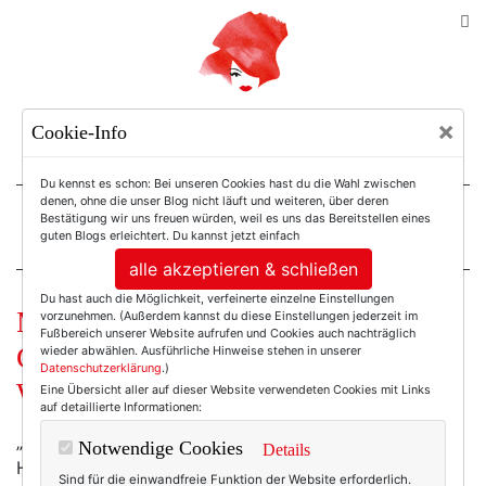
TEXTERELLA
×
Cookie-Info
SUSANNE ACKSTALLER
Du kennst es schon: Bei unseren Cookies hast du die Wahl zwischen
denen, ohne die unser Blog nicht läuft und weiteren, über deren
Bestätigung wir uns freuen würden, weil es uns das Bereitstellen eines
For Women. Not Girls.
guten Blogs erleichtert. Du kannst jetzt einfach
alle akzeptieren & schließen
Du hast auch die Möglichkeit, verfeinerte einzelne Einstellungen
Mach was draus! (Ein paar
vorzunehmen. (Außerdem kannst du diese Einstellungen jederzeit im
Fußbereich unserer Website aufrufen und Cookies auch nachträglich
Gedanken, nicht nur zum
wieder abwählen. Ausführliche Hinweise stehen in unserer
Datenschutzerklärung
.)
Wochenende.)
Eine Übersicht aller auf dieser Website verwendeten Cookies mit Links
auf detaillierte Informationen:
„Das Leben ist völlig überbewertet“, sagte der
Notwendige Cookies
Details
Hauptdarsteller gestern in meiner aktuellen
Sind für die einwandfreie Funktion der Website erforderlich.