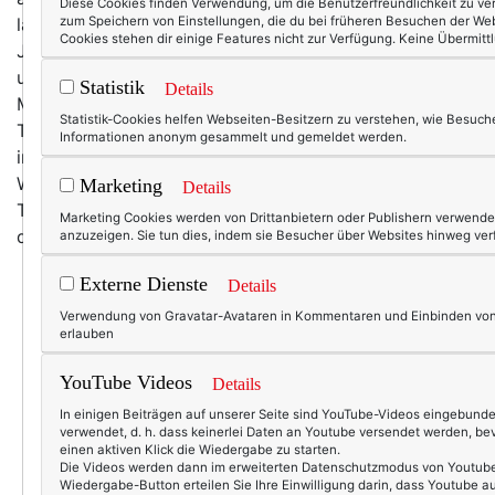
Diese Cookies finden Verwendung, um die Benutzerfreundlichkeit zu ve
lautenden Meldungen zum Trotz – schon seit zwei
zum Speichern von Einstellungen, die du bei früheren Besuchen der We
Cookies stehen dir einige Features nicht zur Verfügung. Keine Übermittl
Jahren in Kraft, am 25. Mai endet nun aber die Schon-
und Übergangfrist ... und das ist erst vor rund zwei
Statistik
Details
Monaten bis zu den Betroffenen (darunter Frau
Statistik-Cookies helfen Webseiten-Besitzern zu verstehen, wie Besuch
Texterella) durchgedrungen. Dann waren allerdings
Informationen anonym gesammelt und gemeldet werden.
immer noch zwei Monate Zeit. Und dann noch zwei
Wochen. Demnächst sind wir dann allerdings bei zwei
Marketing
Details
Tagen vor D-Day angelegt, deshalb … wird es dann
Marketing Cookies werden von Drittanbietern oder Publishern verwende
doch langsam mal Zeit sich zu kümmern, ähem.
anzuzeigen. Sie tun dies, indem sie Besucher über Websites hinweg ver
Externe Dienste
Details
Verwendung von Gravatar-Avataren in Kommentaren und Einbinden von 
erlauben
YouTube Videos
Details
In einigen Beiträgen auf unserer Seite sind YouTube-Videos eingebunde
verwendet, d. h. dass keinerlei Daten an Youtube versendet werden, bev
einen aktiven Klick die Wiedergabe zu starten.
Die Videos werden dann im erweiterten Datenschutzmodus von Youtube 
Wiedergabe-Button erteilen Sie Ihre Einwilligung darin, dass Youtube 