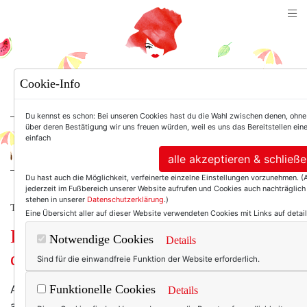
TEXTERELLA
Cookie-Info
SUSANNE ACKSTALLER
Du kennst es schon: Bei unseren Cookies hast du die Wahl zwischen denen, ohne d
über deren Bestätigung wir uns freuen würden, weil es uns das Bereitstellen eine
einfach
For Women. Not Girls.
alle akzeptieren & schließ
Du hast auch die Möglichkeit, verfeinerte einzelne Einstellungen vorzunehmen. 
jederzeit im Fußbereich unserer Website aufrufen und Cookies auch nachträglic
stehen in unserer
Datenschutzerklärung
.)
TEXTERELLA LIEBT!
Eine Übersicht aller auf dieser Website verwendeten Cookies mit Links auf detaill
Liebes Leben, ich habe ein Shirt für
Notwendige Cookies
Details
dich!
Sind für die einwandfreie Funktion der Website erforderlich.
Apropos Leben. Meines besteht derzeit in erster Linie
Funktionelle Cookies
Details
aus dem Zittern vor der DSGVO. Die ist zwar – anders