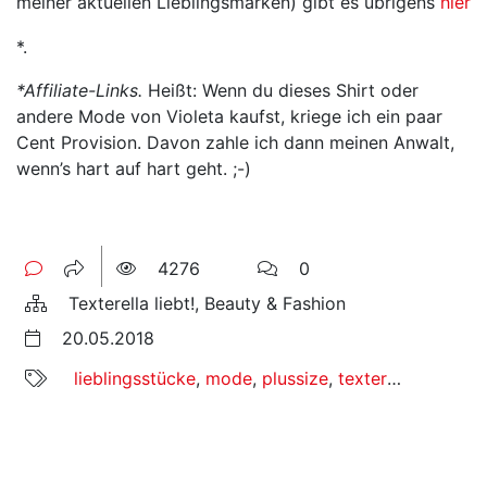
meiner aktuellen Lieblingsmarken) gibt es übrigens
hier
*.
*Affiliate-Links.
Heißt: Wenn du dieses Shirt oder
andere Mode von Violeta kaufst, kriege ich ein paar
Cent Provision. Davon zahle ich dann meinen Anwalt,
wenn’s hart auf hart geht. ;-)
4276
0
Texterella liebt!, Beauty & Fashion
20.05.2018
lieblingsstücke
,
mode
,
plussize
,
texterella liebst mode