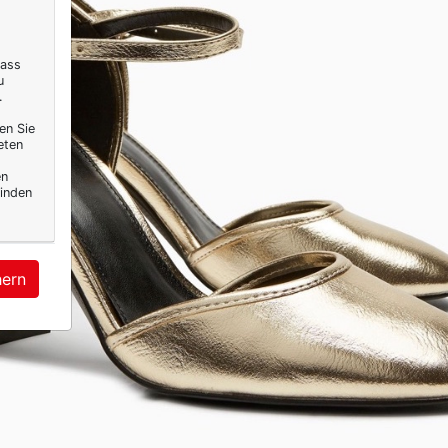
dass
u
.
en Sie
eten
en
inden
hern