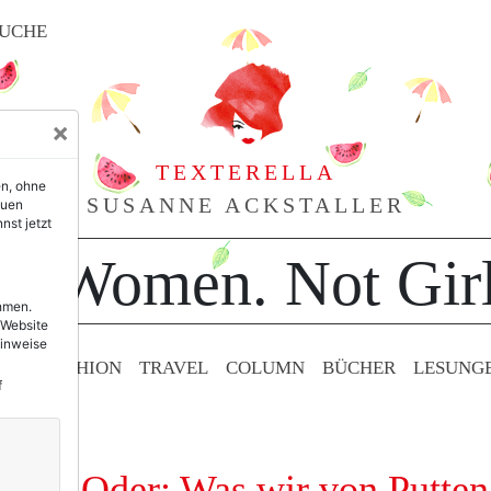
UCHE
×
TEXTERELLA
en, ohne
SUSANNE ACKSTALLER
euen
nst jetzt
or Women. Not Girl
ehmen.
 Website
Hinweise
TY & FASHION
TRAVEL
COLUMN
BÜCHER
LESUNG
f
lügel. Oder: Was wir von Putten