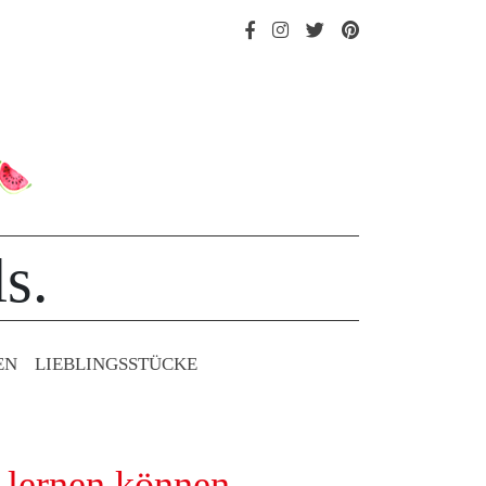
s.
EN
LIEBLINGS­STÜCKE
 lernen können.