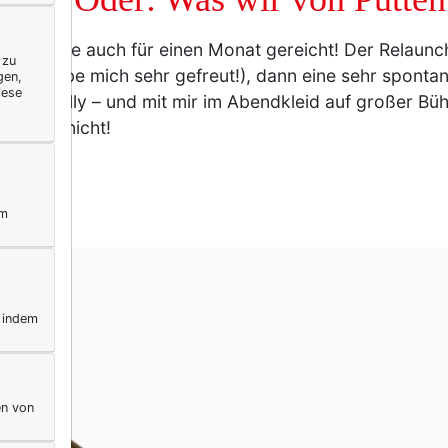
ebte hätte auch für einen Monat gereicht! Der Relaunch
 zu
! Ich habe mich sehr gefreut!), dann eine sehr sponta
gen,
iese
n Soulfully – und mit mir im Abendkleid auf großer 
wirklich nicht!
ym
, indem
en von