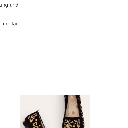
rung und
,
mmentar