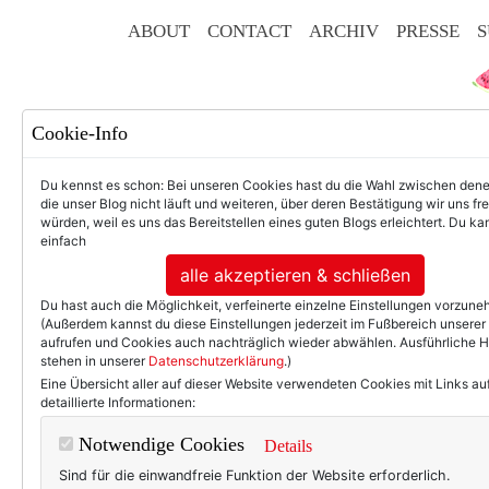
ABOUT
CONTACT
ARCHIV
PRESSE
S
Cookie-Info
Du kennst es schon: Bei unseren Cookies hast du die Wahl zwischen den
die unser Blog nicht läuft und weiteren, über deren Bestätigung wir uns fr
würden, weil es uns das Bereitstellen eines guten Blogs erleichtert. Du kan
einfach
F
alle akzeptieren & schließen
Du hast auch die Möglichkeit, verfeinerte einzelne Einstellungen vorzun
(Außerdem kannst du diese Einstellungen jederzeit im Fußbereich unserer
aufrufen und Cookies auch nachträglich wieder abwählen. Ausführliche 
stehen in unserer
Datenschutzerklärung
.)
50+ LIFESTYLE
BEAU
Eine Übersicht aller auf dieser Website verwendeten Cookies mit Links au
detaillierte Informationen:
TEXTERELLA LIEBT!
Notwendige Cookies
Details
Gold verleiht F
Sind für die einwandfreie Funktion der Website erforderlich.