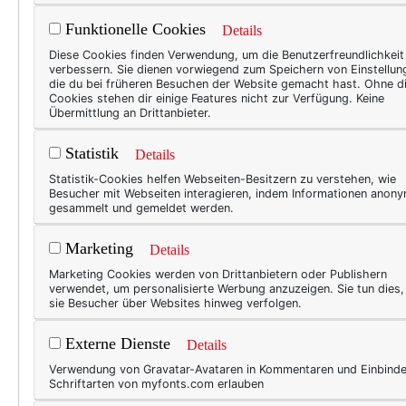
Funktionelle Cookies
Details
Was für eine Woche! Das Erl
Diese Cookies finden Verwendung, um die Benutzerfreundlichkeit
eure große Mit-Begeisterung
verbessern. Sie dienen vorwiegend zum Speichern von Einstellun
die du bei früheren Besuchen der Website gemacht hast. Ohne d
Wien mit Award-Verleihung a
Cookies stehen dir einige Features nicht zur Verfügung. Keine
Übermittlung an Drittanbieter.
legendären Bloggerlife geht 
Statistik
Details
Statistik-Cookies helfen Webseiten-Besitzern zu verstehen, wie
Besucher mit Webseiten interagieren, indem Informationen anon
gesammelt und gemeldet werden.
Marketing
Details
Marketing Cookies werden von Drittanbietern oder Publishern
verwendet, um personalisierte Werbung anzuzeigen. Sie tun dies
sie Besucher über Websites hinweg verfolgen.
Externe Dienste
Details
Verwendung von Gravatar-Avataren in Kommentaren und Einbind
Schriftarten von myfonts.com erlauben