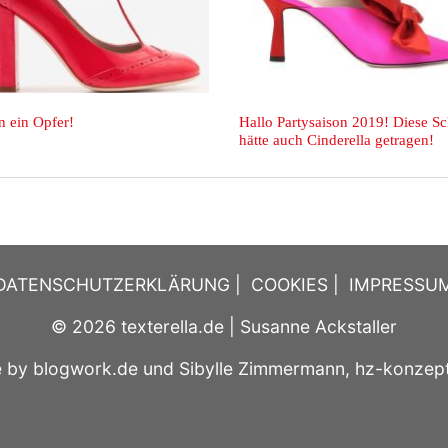
ife macht halt einen
Wochenend-Wow:
Hochsommersandalen!
DATENSCHUTZERKLÄRUNG
|
COOKIES
|
IMPRESSU
© 2026
texterella.de
| Susanne Ackstaller
e by
blogwork.de
und
Sibylle Zimmermann, hz-konzep