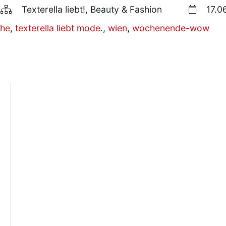
Texterella liebt!, Beauty & Fashion
17.0
uhe
,
texterella liebt mode.
,
wien
,
wochenende-wow