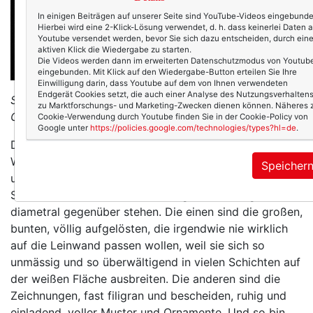
In einigen Beiträgen auf unserer Seite sind YouTube-Videos eingebunde
Hierbei wird eine 2-Klick-Lösung verwendet, d. h. dass keinerlei Daten 
Youtube versendet werden, bevor Sie sich dazu entscheiden, durch ein
aktiven Klick die Wiedergabe zu starten.
Die Videos werden dann im erweiterten Datenschutzmodus von Youtub
eingebunden. Mit Klick auf den Wiedergabe-Button erteilen Sie Ihre
Einwilligung darin, dass Youtube auf dem von Ihnen verwendeten
Endgerät Cookies setzt, die auch einer Analyse des Nutzungsverhalten
Schneeweißes Haar: Synonym für Geborgenheit und
zu Marktforschungs- und Marketing-Zwecken dienen können. Näheres 
Glück.
Cookie-Verwendung durch Youtube finden Sie in der Cookie-Policy von
Google unter
https://policies.google.com/technologies/types?hl=de
.
Dieses Interview hat mich auf eine ganz besondere
Weise berührt. Sätze wie diese zum Beispiel, aus
Speicher
unserem "Vorgespräch", über sich selbst: "Es gibt zwei
Sorten Bilder von mir, die sich eigentlich völlig
diametral gegenüber stehen. Die einen sind die großen,
bunten, völlig aufgelösten, die irgendwie nie wirklich
auf die Leinwand passen wollen, weil sie sich so
unmässig und so überwältigend in vielen Schichten auf
der weißen Fläche ausbreiten. Die anderen sind die
Zeichnungen, fast filigran und bescheiden, ruhig und
einladend, voller Muster und Ornamente. Und so bin