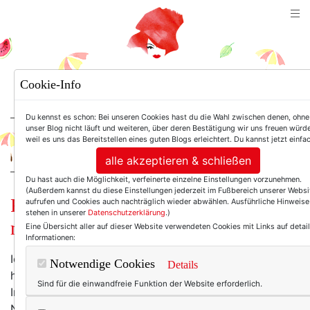
TEXTERELLA
Cookie-Info
SUSANNE ACKSTALLER
Du kennst es schon: Bei unseren Cookies hast du die Wahl zwischen denen, ohne
unser Blog nicht läuft und weiteren, über deren Bestätigung wir uns freuen würd
weil es uns das Bereitstellen eines guten Blogs erleichtert. Du kannst jetzt einfa
For Women. Not Girls.
alle akzeptieren & schließen
Du hast auch die Möglichkeit, verfeinerte einzelne Einstellungen vorzunehmen.
(Außerdem kannst du diese Einstellungen jederzeit im Fußbereich unserer Websi
Frauen ab 60: Das Montagsinterview
aufrufen und Cookies auch nachträglich wieder abwählen. Ausführliche Hinweise
stehen in unserer
Datenschutzerklärung
.)
mit Etelka Kovacs-Koller.
Eine Übersicht aller auf dieser Website verwendeten Cookies mit Links auf detail
Informationen:
Ich kenne Etelka Kovacs-Koller nicht persönlich. Ich
Notwendige Cookies
Details
habe sie nie getroffen, nie mit ihr gesprochen. Das
Sind für die einwandfreie Funktion der Website erforderlich.
Interview kam auf Vermittlung einer langjährigen
Netzwerk-Kollegin zustande (danke,
Kirstin
!) und