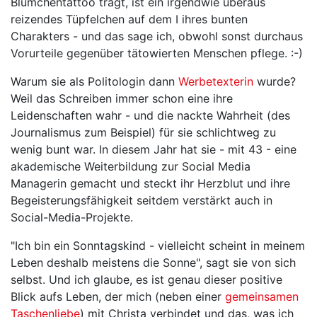
Blümchentattoo trägt, ist ein irgendwie überaus
reizendes Tüpfelchen auf dem I ihres bunten
Charakters - und das sage ich, obwohl sonst durchaus
Vorurteile gegenüber tätowierten Menschen pflege. :-)
Warum sie als Politologin dann
Werbetexterin
wurde?
Weil das Schreiben immer schon eine ihre
Leidenschaften wahr - und die nackte Wahrheit (des
Journalismus zum Beispiel) für sie schlichtweg zu
wenig bunt war. In diesem Jahr hat sie - mit 43 - eine
akademische Weiterbildung zur Social Media
Managerin gemacht und steckt ihr Herzblut und ihre
Begeisterungsfähigkeit seitdem verstärkt auch in
Social-Media-Projekte.
"Ich bin ein Sonntagskind - vielleicht scheint in meinem
Leben deshalb meistens die Sonne", sagt sie von sich
selbst. Und ich glaube, es ist genau dieser positive
Blick aufs Leben, der mich (neben einer
gemeinsamen
Taschenliebe
) mit Christa verbindet und das, was ich