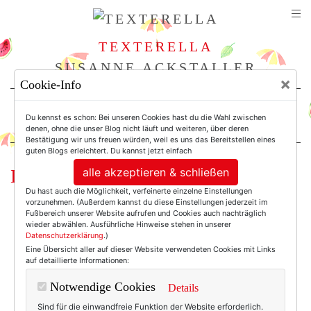
TEXTERELLA
SUSANNE ACKSTALLER
×
Cookie-Info
For Women. Not Girls.
Du kennst es schon: Bei unseren Cookies hast du die Wahl zwischen
denen, ohne die unser Blog nicht läuft und weiteren, über deren
Bestätigung wir uns freuen würden, weil es uns das Bereitstellen eines
guten Blogs erleichtert. Du kannst jetzt einfach
alle akzeptieren & schließen
Da und hach!
Du hast auch die Möglichkeit, verfeinerte einzelne Einstellungen
vorzunehmen. (Außerdem kannst du diese Einstellungen jederzeit im
Fußbereich unserer Website aufrufen und Cookies auch nachträglich
wieder abwählen. Ausführliche Hinweise stehen in unserer
Datenschutzerklärung
.)
Eine Übersicht aller auf dieser Website verwendeten Cookies mit Links
auf detaillierte Informationen:
Notwendige Cookies
Details
Sind für die einwandfreie Funktion der Website erforderlich.