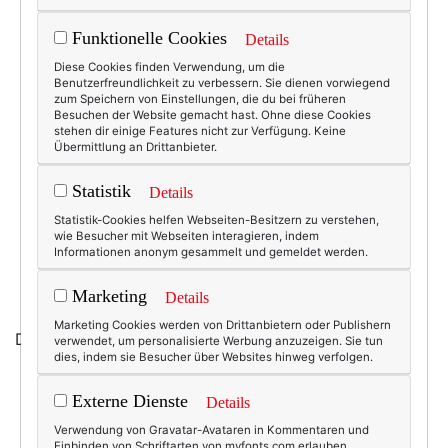
Funktionelle Cookies
Details
Diese Cookies finden Verwendung, um die
Benutzerfreundlichkeit zu verbessern. Sie dienen vorwiegend
zum Speichern von Einstellungen, die du bei früheren
Besuchen der Website gemacht hast. Ohne diese Cookies
stehen dir einige Features nicht zur Verfügung. Keine
Übermittlung an Drittanbieter.
Statistik
Details
Statistik-Cookies helfen Webseiten-Besitzern zu verstehen,
wie Besucher mit Webseiten interagieren, indem
Informationen anonym gesammelt und gemeldet werden.
Marketing
Details
Marketing Cookies werden von Drittanbietern oder Publishern
Danke,
Berlinessa!
:-)
verwendet, um personalisierte Werbung anzuzeigen. Sie tun
dies, indem sie Besucher über Websites hinweg verfolgen.
Externe Dienste
Details
7823
5
Verwendung von Gravatar-Avataren in Kommentaren und
Einbinden von Schriftarten von myfonts.com erlauben