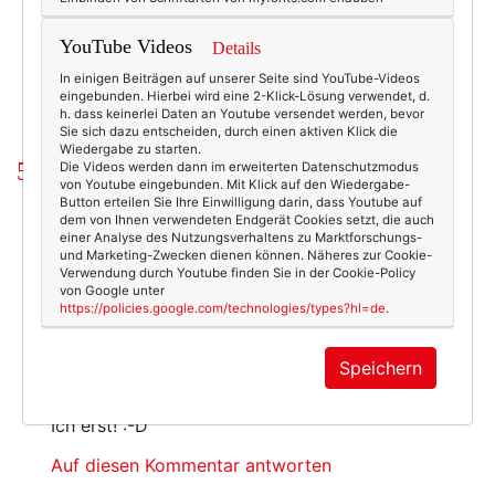
Beauty & Fashion
27.12.2010
YouTube Videos
Details
kate spade
,
textertasche
In einigen Beiträgen auf unserer Seite sind YouTube-Videos
eingebunden. Hierbei wird eine 2-Klick-Lösung verwendet, d.
h. dass keinerlei Daten an Youtube versendet werden, bevor
Sie sich dazu entscheiden, durch einen aktiven Klick die
Wiedergabe zu starten.
5 Kommentare
Die Videos werden dann im erweiterten Datenschutzmodus
von Youtube eingebunden. Mit Klick auf den Wiedergabe-
Button erteilen Sie Ihre Einwilligung darin, dass Youtube auf
dem von Ihnen verwendeten Endgerät Cookies setzt, die auch
Christa Goede
einer Analyse des Nutzungsverhaltens zu Marktforschungs-
am Montag, 27. Dezember 2010 um 15:54 Uhr
und Marketing-Zwecken dienen können. Näheres zur Cookie-
Verwendung durch Youtube finden Sie in der Cookie-Policy
Ich liebe sie!
von Google unter
https://policies.google.com/technologies/types?hl=de
.
Auf diesen Kommentar antworten
Speichern
Susi
am Montag, 27. Dezember 2010 um 15:58 Uhr
Ich erst! :-D
Auf diesen Kommentar antworten