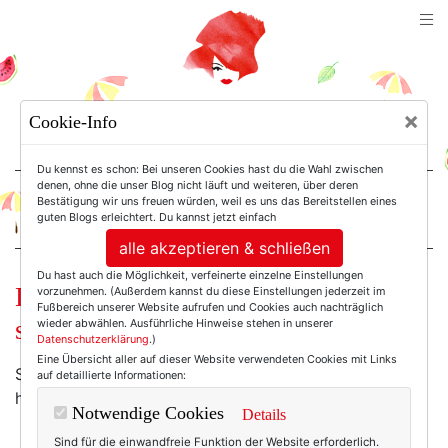
TEXTERELLA
×
Cookie-Info
SUSANNE ACKSTALLER
Du kennst es schon: Bei unseren Cookies hast du die Wahl zwischen
denen, ohne die unser Blog nicht läuft und weiteren, über deren
Bestätigung wir uns freuen würden, weil es uns das Bereitstellen eines
For Women. Not Girls.
guten Blogs erleichtert. Du kannst jetzt einfach
alle akzeptieren & schließen
Du hast auch die Möglichkeit, verfeinerte einzelne Einstellungen
Deine Tante Bobby hatte sicher auch
vorzunehmen. (Außerdem kannst du diese Einstellungen jederzeit im
Fußbereich unserer Website aufrufen und Cookies auch nachträglich
so eine!
wieder abwählen. Ausführliche Hinweise stehen in unserer
Datenschutzerklärung
.)
Eine Übersicht aller auf dieser Website verwendeten Cookies mit Links
Sonntagnachmittags, weißt du noch? Tante Bobby
auf detaillierte Informationen:
hatte immer genau diese Tasche dabei!
Notwendige Cookies
Details
Sind für die einwandfreie Funktion der Website erforderlich.