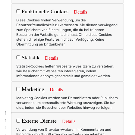
Funktionelle Cookies
Details
Diese Cookies finden Verwendung, um die
Benutzerfreundlichkeit zu verbessern. Sie dienen vorwiegend
zum Speichern von Einstellungen, die du bei früheren
Besuchen der Website gemacht hast. Ohne diese Cookies
stehen dir einige Features nicht zur Verfügung. Keine
Übermittlung an Drittanbieter.
Statistik
Details
Statistik-Cookies helfen Webseiten-Besitzern zu verstehen,
wie Besucher mit Webseiten interagieren, indem
Informationen anonym gesammelt und gemeldet werden.
Marketing
Details
Marketing Cookies werden von Drittanbietern oder Publishern
verwendet, um personalisierte Werbung anzuzeigen. Sie tun
dies, indem sie Besucher über Websites hinweg verfolgen.
Nein, diese hier ist nicht Vintage. Höchstens klassisch-
retro. Und außerdem von
Esther Perbandt
, die noch
Externe Dienste
Details
einiges mehr kann - an Taschenstilen, Kleidern und so
Verwendung von Gravatar-Avataren in Kommentaren und
weiter. Aber diese Tasche hier ist mir die liebste. Und
Einbinden von Schriftarten von myfonts.com erlauben