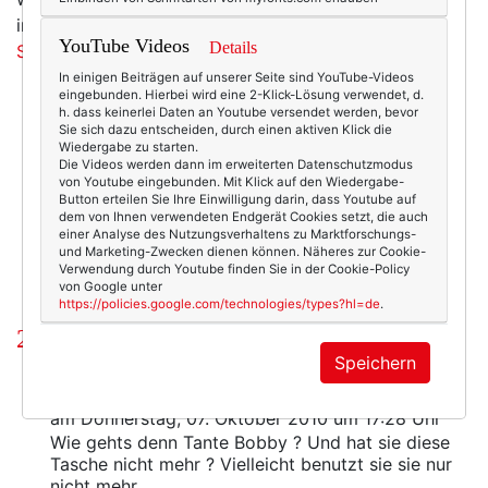
in Creme gibt es sie sogar noch zu kaufen.
Hier, beim
YouTube Videos
Details
Styleserver.
In einigen Beiträgen auf unserer Seite sind YouTube-Videos
eingebunden. Hierbei wird eine 2-Klick-Lösung verwendet, d.
h. dass keinerlei Daten an Youtube versendet werden, bevor
Sie sich dazu entscheiden, durch einen aktiven Klick die
Wiedergabe zu starten.
4598
2
Die Videos werden dann im erweiterten Datenschutzmodus
von Youtube eingebunden. Mit Klick auf den Wiedergabe-
Beauty & Fashion
06.10.2010
Button erteilen Sie Ihre Einwilligung darin, dass Youtube auf
dem von Ihnen verwendeten Endgerät Cookies setzt, die auch
esther perbandt
,
retro
,
survivor
,
taschen
einer Analyse des Nutzungsverhaltens zu Marktforschungs-
und Marketing-Zwecken dienen können. Näheres zur Cookie-
Verwendung durch Youtube finden Sie in der Cookie-Policy
von Google unter
https://policies.google.com/technologies/types?hl=de
.
2 Kommentare
Speichern
Doris
am Donnerstag, 07. Oktober 2010 um 17:28 Uhr
Wie gehts denn Tante Bobby ? Und hat sie diese
Tasche nicht mehr ? Vielleicht benutzt sie sie nur
nicht mehr ...