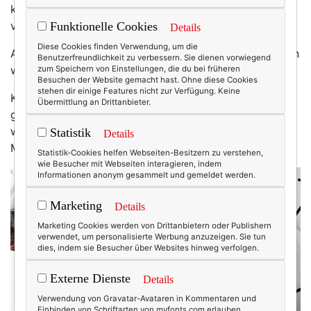
kann es verstehen. Wir hatten uns das Jahr anders
vorgestellt. Ich auch.
Funktionelle Cookies
Details
Diese Cookies finden Verwendung, um die
Also einfach in die Tonne damit und auf bessere Zeiten
Benutzerfreundlichkeit zu verbessern. Sie dienen vorwiegend
warten?
zum Speichern von Einstellungen, die du bei früheren
Besuchen der Website gemacht hast. Ohne diese Cookies
stehen dir einige Features nicht zur Verfügung. Keine
Kann man machen, muss man aber nicht. Wenn man
Übermittlung an Drittanbieter.
genauer hinschaut, hatte auch 2020 gute und
wertvolle Seiten. Ich zumindest habe in den letzten
Statistik
Details
Monaten einiges gelernt.
Statistik-Cookies helfen Webseiten-Besitzern zu verstehen,
wie Besucher mit Webseiten interagieren, indem
Informationen anonym gesammelt und gemeldet werden.
Marketing
Details
Marketing Cookies werden von Drittanbietern oder Publishern
verwendet, um personalisierte Werbung anzuzeigen. Sie tun
dies, indem sie Besucher über Websites hinweg verfolgen.
Externe Dienste
Details
Verwendung von Gravatar-Avataren in Kommentaren und
Einbinden von Schriftarten von myfonts.com erlauben