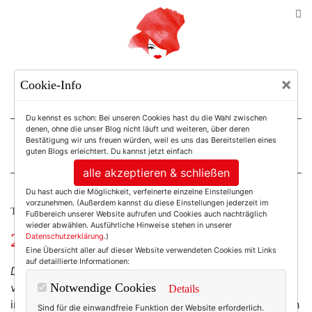
TEXTERELLA
×
Cookie-Info
SUSANNE ACKSTALLER
Du kennst es schon: Bei unseren Cookies hast du die Wahl zwischen
denen, ohne die unser Blog nicht läuft und weiteren, über deren
Bestätigung wir uns freuen würden, weil es uns das Bereitstellen eines
For Women. Not Girls.
guten Blogs erleichtert. Du kannst jetzt einfach
alle akzeptieren & schließen
Du hast auch die Möglichkeit, verfeinerte einzelne Einstellungen
vorzunehmen. (Außerdem kannst du diese Einstellungen jederzeit im
THE CURVY COLUMN
Fußbereich unserer Website aufrufen und Cookies auch nachträglich
wieder abwählen. Ausführliche Hinweise stehen in unserer
2020. Ein Jahr für die Tonne?
Datenschutzerklärung
.)
Eine Übersicht aller auf dieser Website verwendeten Cookies mit Links
auf detaillierte Informationen:
Das Jahr 2020 ist ein verlorenes Jahr. Je schneller es
vorbei ist, desto besser.
Wie oft habe ich diese Sätze
Notwendige Cookies
Details
in den letzten Monaten gelesen und gehört. Und ja, ich
Sind für die einwandfreie Funktion der Website erforderlich.