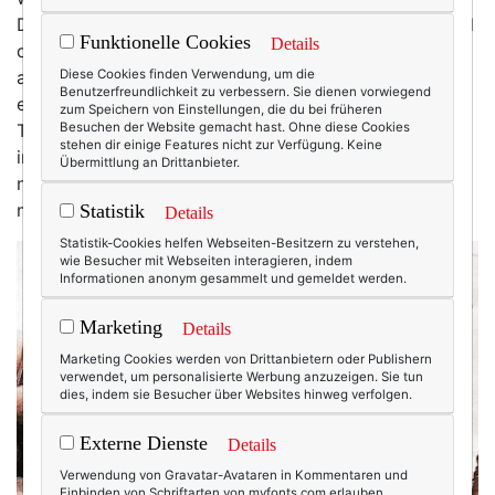
Denn Google plant ins Modebusiness einzusteigen und
Funktionelle Cookies
Details
die Branche mit seinen „Fashion Leaks“ ganz neu
aufzurollen. Damit dürften dann Karl und Wolfgang
Diese Cookies finden Verwendung, um die
Benutzerfreundlichkeit zu verbessern. Sie dienen vorwiegend
endlich so alt aussehen, wie sie tatsächlich sind. Was
zum Speichern von Einstellungen, die du bei früheren
Trend ist, so verlautete aus dem Google-Headquarter
Besuchen der Website gemacht hast. Ohne diese Cookies
stehen dir einige Features nicht zur Verfügung. Keine
im kalifornischen Mountain View, würden in Zukunft
Übermittlung an Drittanbieter.
nicht mehr Modedesigner ansagen, sondern
mathematische Algorithmen.
Statistik
Details
Statistik-Cookies helfen Webseiten-Besitzern zu verstehen,
wie Besucher mit Webseiten interagieren, indem
Informationen anonym gesammelt und gemeldet werden.
Marketing
Details
Marketing Cookies werden von Drittanbietern oder Publishern
verwendet, um personalisierte Werbung anzuzeigen. Sie tun
dies, indem sie Besucher über Websites hinweg verfolgen.
Externe Dienste
Details
Verwendung von Gravatar-Avataren in Kommentaren und
Einbinden von Schriftarten von myfonts.com erlauben