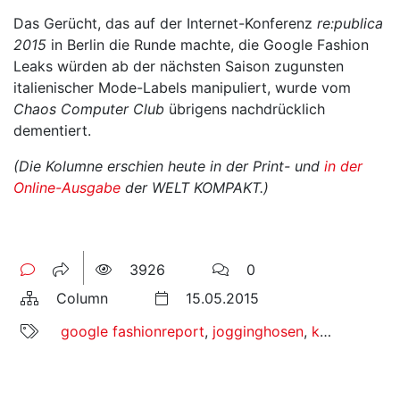
Das Gerücht, das auf der Internet-Konferenz
re:publica
2015
in Berlin die Runde machte, die Google Fashion
Leaks würden ab der nächsten Saison zugunsten
italienischer Mode-Labels manipuliert, wurde vom
Chaos Computer Club
übrigens nachdrücklich
dementiert.
(Die Kolumne erschien heute in der Print- und
in der
Online-Ausgabe
der WELT KOMPAKT.)
3926
0
Column
15.05.2015
google fashionreport
,
jogginghosen
,
kolumne
,
mo