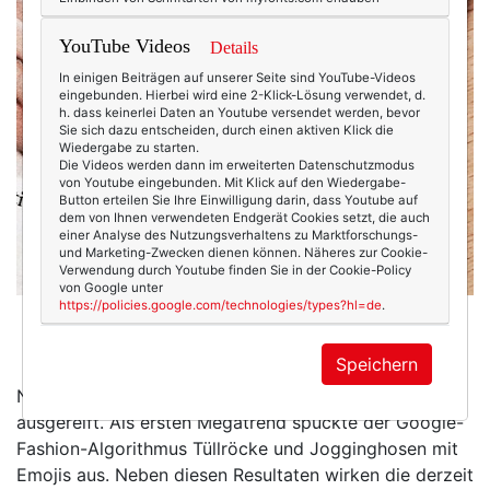
YouTube Videos
Details
In einigen Beiträgen auf unserer Seite sind YouTube-Videos
eingebunden. Hierbei wird eine 2-Klick-Lösung verwendet, d.
h. dass keinerlei Daten an Youtube versendet werden, bevor
Sie sich dazu entscheiden, durch einen aktiven Klick die
Wiedergabe zu starten.
Die Videos werden dann im erweiterten Datenschutzmodus
von Youtube eingebunden. Mit Klick auf den Wiedergabe-
Button erteilen Sie Ihre Einwilligung darin, dass Youtube auf
dem von Ihnen verwendeten Endgerät Cookies setzt, die auch
einer Analyse des Nutzungsverhaltens zu Marktforschungs-
und Marketing-Zwecken dienen können. Näheres zur Cookie-
Verwendung durch Youtube finden Sie in der Cookie-Policy
von Google unter
https://policies.google.com/technologies/types?hl=de
.
Fashion Leaks statt Fashion Weeks? Darüber
spekuliere ich in meiner neuen Kolumne.
Speichern
Noch scheint die Formel allerdings nicht ganz
ausgereift. Als ersten Megatrend spuckte der Google-
Fashion-Algorithmus Tüllröcke und Jogginghosen mit
Emojis aus. Neben diesen Resultaten wirken die derzeit