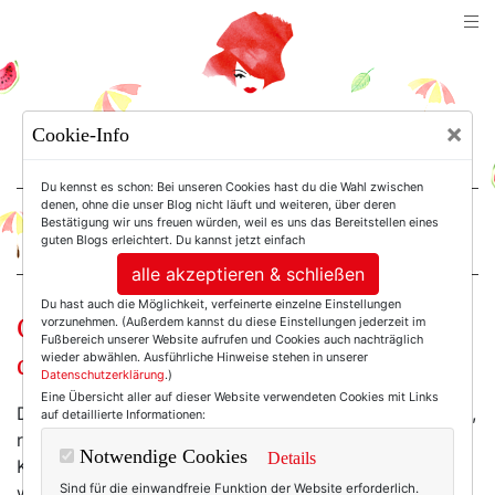
TEXTERELLA
×
Cookie-Info
SUSANNE ACKSTALLER
Du kennst es schon: Bei unseren Cookies hast du die Wahl zwischen
denen, ohne die unser Blog nicht läuft und weiteren, über deren
Bestätigung wir uns freuen würden, weil es uns das Bereitstellen eines
For Women. Not Girls.
guten Blogs erleichtert. Du kannst jetzt einfach
alle akzeptieren & schließen
Du hast auch die Möglichkeit, verfeinerte einzelne Einstellungen
Clouds am Modehimmel. (Eine fast
vorzunehmen. (Außerdem kannst du diese Einstellungen jederzeit im
Fußbereich unserer Website aufrufen und Cookies auch nachträglich
digitale Modekolumne.)
wieder abwählen. Ausführliche Hinweise stehen in unserer
Datenschutzerklärung
.)
Eine Übersicht aller auf dieser Website verwendeten Cookies mit Links
Die Fashion Weeks, auf denen mit aufwendigen Shows,
auf detaillierte Informationen:
rosé Champagner und kalorienfreien Fingerfood-
Notwendige Cookies
Details
Kreationen die kommenden Modetrends geboren
Sind für die einwandfreie Funktion der Website erforderlich.
werden, dürften bald der Vergangenheit angehören.