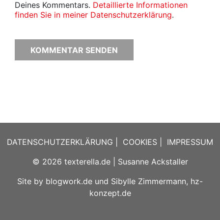
Deines Kommentars.
Detaillierte Informationen
finden Sie in meiner Datenschutzerklärung
.
DATENSCHUTZERKLÄRUNG
|
COOKIES
|
IMPRESSUM
© 2026
texterella.de
| Susanne Ackstaller
Site by
blogwork.de
und
Sibylle Zimmermann, hz-
konzept.de