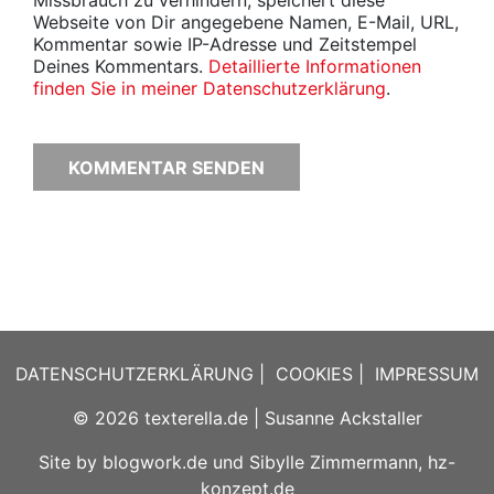
Missbrauch zu verhindern, speichert diese
Webseite von Dir angegebene Namen, E-Mail, URL,
Kommentar sowie IP-Adresse und Zeitstempel
Deines Kommentars.
Detaillierte Informationen
finden Sie in meiner Datenschutzerklärung
.
DATENSCHUTZERKLÄRUNG
|
COOKIES
|
IMPRESSUM
© 2026
texterella.de
| Susanne Ackstaller
Site by
blogwork.de
und
Sibylle Zimmermann, hz-
konzept.de