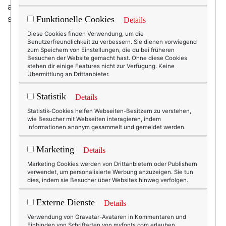
andere Regeln. Ohnehin: Ein rotes ärmelloses Kleid mit
schwarzem Gürtel habe ich ja noch gar nicht! Also! :-)
Funktionelle Cookies
Details
Diese Cookies finden Verwendung, um die
Benutzerfreundlichkeit zu verbessern. Sie dienen vorwiegend
zum Speichern von Einstellungen, die du bei früheren
Besuchen der Website gemacht hast. Ohne diese Cookies
stehen dir einige Features nicht zur Verfügung. Keine
Übermittlung an Drittanbieter.
Statistik
Details
Statistik-Cookies helfen Webseiten-Besitzern zu verstehen,
wie Besucher mit Webseiten interagieren, indem
Informationen anonym gesammelt und gemeldet werden.
Marketing
Details
Marketing Cookies werden von Drittanbietern oder Publishern
verwendet, um personalisierte Werbung anzuzeigen. Sie tun
dies, indem sie Besucher über Websites hinweg verfolgen.
Externe Dienste
Details
Verwendung von Gravatar-Avataren in Kommentaren und
Einbinden von Schriftarten von myfonts.com erlauben