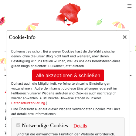
TEXTERELLA
×
Cookie-Info
SUSANNE ACKSTALLER
Du kennst es schon: Bei unseren Cookies hast du die Wahl zwischen
denen, ohne die unser Blog nicht läuft und weiteren, über deren
Bestätigung wir uns freuen würden, weil es uns das Bereitstellen eines
For Women. Not Girls.
guten Blogs erleichtert. Du kannst jetzt einfach
alle akzeptieren & schließen
Du hast auch die Möglichkeit, verfeinerte einzelne Einstellungen
Aller guten Kleider sind rot.
vorzunehmen. (Außerdem kannst du diese Einstellungen jederzeit im
Fußbereich unserer Website aufrufen und Cookies auch nachträglich
wieder abwählen. Ausführliche Hinweise stehen in unserer
Rot ist das neue Schwarz. Und schwarz kann man
Datenschutzerklärung
.)
Eine Übersicht aller auf dieser Website verwendeten Cookies mit Links
kleidmäßig ja nie genug haben. Und für dieses
Winter
auf detaillierte Informationen:
Waltz Dress
(allein der Name schon! Ich summe im
Geiste mit Bing schon Jingle Bells und Winter
Notwendige Cookies
Details
Wonderland!) von Modcloth gelten sowieso ganz
Sind für die einwandfreie Funktion der Website erforderlich.