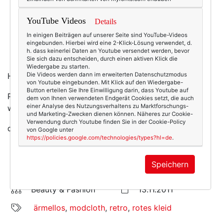
YouTube Videos
Details
In einigen Beiträgen auf unserer Seite sind YouTube-Videos
eingebunden. Hierbei wird eine 2-Klick-Lösung verwendet, d.
h. dass keinerlei Daten an Youtube versendet werden, bevor
Sie sich dazu entscheiden, durch einen aktiven Klick die
Wiedergabe zu starten.
HACH!
Die Videos werden dann im erweiterten Datenschutzmodus
Gefunden und Verliebt bei ModCloth
von Youtube eingebunden. Mit Klick auf den Wiedergabe-
Button erteilen Sie Ihre Einwilligung darin, dass Youtube auf
PS!!! Oh, nein!! Es. Ist. Ausverkauft!!! Du bist aber auch
dem von Ihnen verwendeten Endgerät Cookies setzt, die auch
einer Analyse des Nutzungsverhaltens zu Marktforschungs-
was von fies, du
ModCloth
und Marketing-Zwecken dienen können. Näheres zur Cookie-
Verwendung durch Youtube finden Sie in der Cookie-Policy
du! :-(
von Google unter
https://policies.google.com/technologies/types?hl=de
.
Speichern
7314
0
Beauty & Fashion
13.11.2011
ärmellos
,
modcloth
,
retro
,
rotes kleid