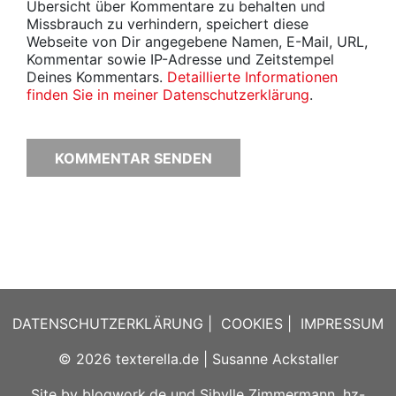
Übersicht über Kommentare zu behalten und
Missbrauch zu verhindern, speichert diese
Webseite von Dir angegebene Namen, E-Mail, URL,
Kommentar sowie IP-Adresse und Zeitstempel
Deines Kommentars.
Detaillierte Informationen
finden Sie in meiner Datenschutzerklärung
.
DATENSCHUTZERKLÄRUNG
|
COOKIES
|
IMPRESSUM
© 2026
texterella.de
| Susanne Ackstaller
Site by
blogwork.de
und
Sibylle Zimmermann, hz-