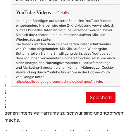
YouTube Videos
Details
In einigen Beiträgen auf unserer Seite sind YouTube-Videos
eingebunden. Hierbei wird eine 2-Klick-Lösung verwendet, d.
h. dass keinerlei Daten an Youtube versendet werden, bevor
Sie sich dazu entscheiden, durch einen aktiven Klick die
Wiedergabe zu starten.
Die Videos werden dann im erweiterten Datenschutzmodus
von Youtube eingebunden. Mit Klick auf den Wiedergabe-
Button erteilen Sie Ihre Einwilligung darin, dass Youtube auf
dem von Ihnen verwendeten Endgerät Cookies setzt, die auch
einer Analyse des Nutzungsverhaltens zu Marktforschungs-
und Marketing-Zwecken dienen können. Näheres zur Cookie-
Verwendung durch Youtube finden Sie in der Cookie-Policy
von Google unter
"Eau Dynamisante" von Clarins. Bereits seit einem
https://policies.google.com/technologies/types?hl=de
.
Vierteljahrhundert auf dem Markt, und das ist kein
Zufall. Ebenso wenig wie der Name, denn "Eau
Speichern
Dynamisante" riecht wunderbar frisch und belebend.
Zitronig und leicht - gerade richtig für heiße Tage, an
denen intensive Parfums zu schwül sind und Kopfweh
mache.