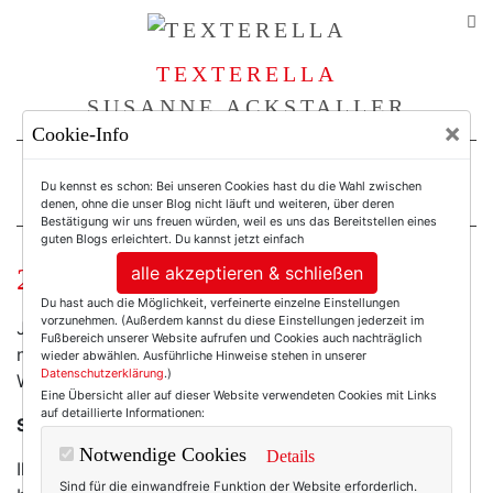
TEXTERELLA
SUSANNE ACKSTALLER
×
Cookie-Info
For Women. Not Girls.
Du kennst es schon: Bei unseren Cookies hast du die Wahl zwischen
denen, ohne die unser Blog nicht läuft und weiteren, über deren
Bestätigung wir uns freuen würden, weil es uns das Bereitstellen eines
guten Blogs erleichtert. Du kannst jetzt einfach
alle akzeptieren & schließen
29 Grad. Und es wird immer heißer.
Du hast auch die Möglichkeit, verfeinerte einzelne Einstellungen
vorzunehmen. (Außerdem kannst du diese Einstellungen jederzeit im
Ja, man glaubt es nicht, aber seit drei Tagen ist hier
Fußbereich unserer Website aufrufen und Cookies auch nachträglich
nicht mehr Spätfrühling oder Frühherbst oder
wieder abwählen. Ausführliche Hinweise stehen in unserer
Datenschutzerklärung
.)
Warmwinter. Nein, es ist Sommer.
Eine Übersicht aller auf dieser Website verwendeten Cookies mit Links
auf detaillierte Informationen:
S. O. M. M. E. R.
Notwendige Cookies
Details
Ihr wisst schon, diese Sache mit der Sonne. Dem
Sind für die einwandfreie Funktion der Website erforderlich.