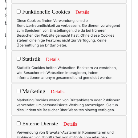
blauen Himmel. Dem leckeren Pistanzieneis. Den
warmen Nächten. Dem kühlen Eiskaffee. Und
Funktionelle Cookies
Details
Schönmachern und -fühlern, die im Sommer einfach
Diese Cookies finden Verwendung, um die
besonders viel Spaß machen.
Benutzerfreundlichkeit zu verbessern. Sie dienen vorwiegend
zum Speichern von Einstellungen, die du bei früheren
Und hier sind meine Favoriten:
Besuchen der Website gemacht hast. Ohne diese Cookies
stehen dir einige Features nicht zur Verfügung. Keine
Übermittlung an Drittanbieter.
Die Nummer 1 - mein Lieblingsduft für den Sommer:l
Statistik
Details
Statistik-Cookies helfen Webseiten-Besitzern zu verstehen,
wie Besucher mit Webseiten interagieren, indem
Informationen anonym gesammelt und gemeldet werden.
Marketing
Details
Marketing Cookies werden von Drittanbietern oder Publishern
verwendet, um personalisierte Werbung anzuzeigen. Sie tun
dies, indem sie Besucher über Websites hinweg verfolgen.
Externe Dienste
Details
Verwendung von Gravatar-Avataren in Kommentaren und
Einbinden von Schriftarten von myfonts.com erlauben