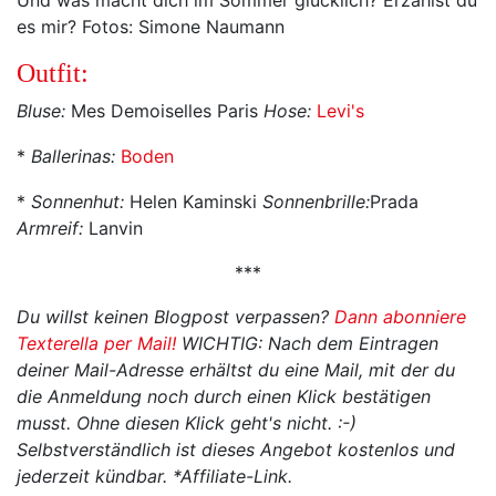
Und was macht dich im Sommer glücklich? Erzählst du
es mir? Fotos: Simone Naumann
Outfit:
Bluse:
Mes Demoiselles Paris
Hose:
Levi's
*
Ballerinas:
Boden
*
Sonnenhut:
Helen Kaminski
Sonnenbrille:
Prada
Armreif:
Lanvin
***
Du willst keinen Blogpost verpassen?
Dann abonniere
Texterella per Mail!
WICHTIG: Nach dem Eintragen
deiner Mail-Adresse erhältst du eine Mail, mit der du
die Anmeldung noch durch einen Klick bestätigen
musst. Ohne diesen Klick geht's nicht. :-)
Selbstverständlich ist dieses Angebot kostenlos und
jederzeit kündbar.
*Affiliate-Link.