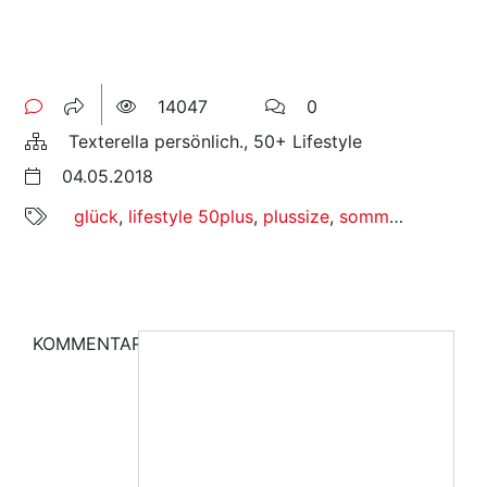
14047
0
Texterella persönlich., 50+ Lifestyle
04.05.2018
glück
,
lifestyle 50plus
,
plussize
,
sommer
,
texterel
KOMMENTAR