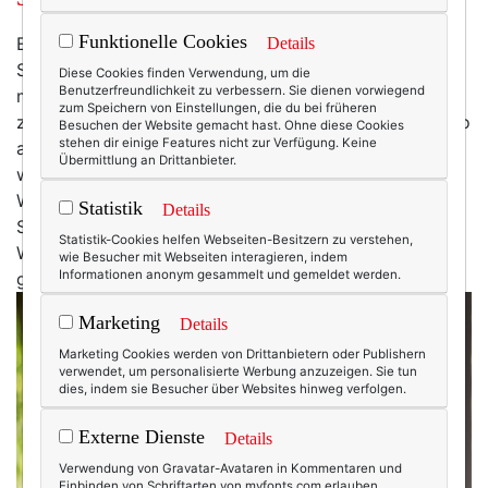
Funktionelle Cookies
Es ist erst Anfang Mai, aber ich bin jetzt schon in
Details
Sommerlaune. Und das nicht nur, weil ich abends
Diese Cookies finden Verwendung, um die
Benutzerfreundlichkeit zu verbessern. Sie dienen vorwiegend
meine (wenigen) Blumenbeete wässern muss (oder
zum Speichern von Einstellungen, die du bei früheren
zumindest sollte). Liegt es am langen Winter, bin ich so
Besuchen der Website gemacht hast. Ohne diese Cookies
stehen dir einige Features nicht zur Verfügung. Keine
ausgehungert, dass sich ein paar warme Tage schon
Übermittlung an Drittanbieter.
wie Sommer anfühlen, auch wenn es erst Frühling ist?
Wie auch immer: Ich bin jetzt schon verliebt in den
Statistik
Details
Sommer und das Lebensgefühl, das er mit sich bringt.
Statistik-Cookies helfen Webseiten-Besitzern zu verstehen,
Weil diese sommerliche Leichtigkeit des Seins einfach
wie Besucher mit Webseiten interagieren, indem
Informationen anonym gesammelt und gemeldet werden.
glücklich macht!
Marketing
Details
Marketing Cookies werden von Drittanbietern oder Publishern
verwendet, um personalisierte Werbung anzuzeigen. Sie tun
dies, indem sie Besucher über Websites hinweg verfolgen.
Externe Dienste
Details
Verwendung von Gravatar-Avataren in Kommentaren und
Einbinden von Schriftarten von myfonts.com erlauben