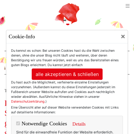
TEXTERELLA
×
Cookie-Info
SUSANNE ACKSTALLER
Du kennst es schon: Bei unseren Cookies hast du die Wahl zwischen
denen, ohne die unser Blog nicht läuft und weiteren, über deren
Bestätigung wir uns freuen würden, weil es uns das Bereitstellen eines
For Women. Not Girls.
guten Blogs erleichtert. Du kannst jetzt einfach
alle akzeptieren & schließen
Du hast auch die Möglichkeit, verfeinerte einzelne Einstellungen
vorzunehmen. (Außerdem kannst du diese Einstellungen jederzeit im
TEXTERELLA PERSÖNLICH.
Fußbereich unserer Website aufrufen und Cookies auch nachträglich
wieder abwählen. Ausführliche Hinweise stehen in unserer
Die wunderbare Leichtigkeit des
Datenschutzerklärung
.)
Eine Übersicht aller auf dieser Website verwendeten Cookies mit Links
Seins: Was mich im Sommer
auf detaillierte Informationen:
glücklich macht. (Und jetzt auch
Notwendige Cookies
Details
schon.)
Sind für die einwandfreie Funktion der Website erforderlich.