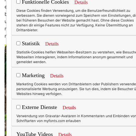
Funktionelle Cookies
Details
einen Wunsch: Mich mit einem Stapel Bücher in den
Diese Cookies finden Verwendung, um die Benutzerfreundlichkeit zu
bezaubernden Hinterhof in Venasque zu verkriechen
verbessern. Sie dienen vorwiegend zum Speichern von Einstellungen, d
und loszulesen. Die Welt da draußen vergessen, mich
bei früheren Besuchen der Website gemacht hast. Ohne diese Cookies
stehen dir einige Features nicht zur Verfügung. Keine Übermittlung an
mit erquicklichen Dingen beschäftigen, eine Auszeit
Drittanbieter.
nehmen. Wenigstens für ein paar Stunden.
Statistik
Details
Statistik-Cookies helfen Webseiten-Besitzern zu verstehen, wie Besuche
Webseiten interagieren, indem Informationen anonym gesammelt und
gemeldet werden.
Marketing
Details
Marketing Cookies werden von Drittanbietern oder Publishern verwende
personalisierte Werbung anzuzeigen. Sie tun dies, indem sie Besucher 
Websites hinweg verfolgen.
Externe Dienste
Details
Verwendung von Gravatar-Avataren in Kommentaren und Einbinden vo
Schriftarten von myfonts.com erlauben
YouTube Videos
Details