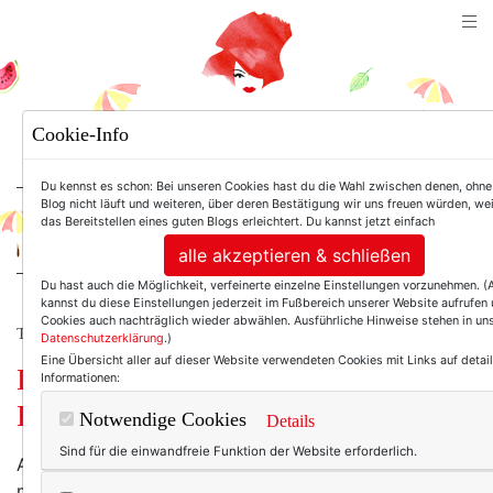
TEXTERELLA
Cookie-Info
SUSANNE ACKSTALLER
Du kennst es schon: Bei unseren Cookies hast du die Wahl zwischen denen, ohne
Blog nicht läuft und weiteren, über deren Bestätigung wir uns freuen würden, wei
das Bereitstellen eines guten Blogs erleichtert. Du kannst jetzt einfach
For Women. Not Girls.
alle akzeptieren & schließen
Du hast auch die Möglichkeit, verfeinerte einzelne Einstellungen vorzunehmen. 
kannst du diese Einstellungen jederzeit im Fußbereich unserer Website aufrufen
Cookies auch nachträglich wieder abwählen. Ausführliche Hinweise stehen in un
TEXTERELLA LIEST.
Datenschutzerklärung
.)
Eine Übersicht aller auf dieser Website verwendeten Cookies mit Links auf detail
Leseempfehlungen aus dem
Informationen:
Hinterhof
Notwendige Cookies
Details
Sind für die einwandfreie Funktion der Website erforderlich.
Als letzte Woche die Hiobsbotschaften aus aller Welt
mal wieder über uns zusammenschlugen, hatte ich nur