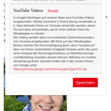
Übertreibung. Und dann wird in den USA – für mich
YouTube Videos
immer noch unfassbar – tatsächlich der Worst Case
Details
gewählt, dabei hätte es eine so viel bessere Alternative
In einigen Beiträgen auf unserer Seite sind YouTube-Videos
eingebunden. Hierbei wird eine 2-Klick-Lösung verwendet, d.
gegeben. Aber wie las ich erst gestern im Spiegel:
Erst
h. dass keinerlei Daten an Youtube versendet werden, bevor
die Butter, dann die Moral.
Und das gilt ja genauso
Sie sich dazu entscheiden, durch einen aktiven Klick die
Wiedergabe zu starten.
auch für Deutschland und Europa – wir sind da um
Die Videos werden dann im erweiterten Datenschutzmodus
keinen Deut besser. (Aber…
mehr
von Youtube eingebunden. Mit Klick auf den Wiedergabe-
Button erteilen Sie Ihre Einwilligung darin, dass Youtube auf
dem von Ihnen verwendeten Endgerät Cookies setzt, die auch
einer Analyse des Nutzungsverhaltens zu Marktforschungs-
und Marketing-Zwecken dienen können. Näheres zur Cookie-
Verwendung durch Youtube finden Sie in der Cookie-Policy
von Google unter
https://policies.google.com/technologies/types?hl=de
.
Speichern