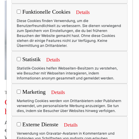
Funktionelle Cookies
Details
Diese Cookies finden Verwendung, um die
Benutzerfreundlichkeit zu verbessern. Sie dienen vorwiegend
zum Speichern von Einstellungen, die du bei früheren
Besuchen der Website gemacht hast. Ohne diese Cookies
stehen dir einige Features nicht zur Verfügung. Keine
Übermittlung an Drittanbieter.
Statistik
Details
Statistik-Cookies helfen Webseiten-Besitzern zu verstehen,
wie Besucher mit Webseiten interagieren, indem
Informationen anonym gesammelt und gemeldet werden.
Marketing
Details
TEXTERELLA PERSÖNLICH.
Graue Tage – und was (mir) dagegen
Marketing Cookies werden von Drittanbietern oder Publishern
verwendet, um personalisierte Werbung anzuzeigen. Sie tun
hilft.
dies, indem sie Besucher über Websites hinweg verfolgen.
Als hätten sich Wetter und Weltlage verabredet: Es ist
Externe Dienste
Details
ein einziges Grau(en). Sonne? Habe ich schon seit
Verwendung von Gravatar-Avataren in Kommentaren und
Wochen nicht mehr gesehen, und das ist keine
Einbinden von Schriftarten von myfonts.com erlauben