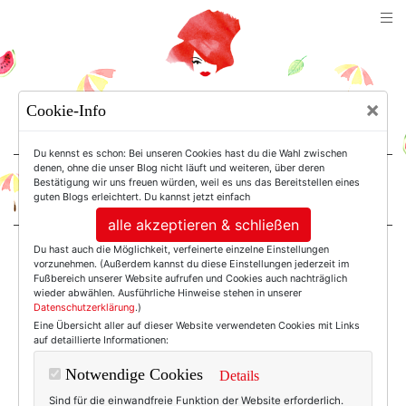
TEXTERELLA
×
Cookie-Info
SUSANNE ACKSTALLER
Du kennst es schon: Bei unseren Cookies hast du die Wahl zwischen
denen, ohne die unser Blog nicht läuft und weiteren, über deren
Bestätigung wir uns freuen würden, weil es uns das Bereitstellen eines
For Women. Not Girls.
guten Blogs erleichtert. Du kannst jetzt einfach
alle akzeptieren & schließen
Du hast auch die Möglichkeit, verfeinerte einzelne Einstellungen
Einträge mit dem
vorzunehmen. (Außerdem kannst du diese Einstellungen jederzeit im
Fußbereich unserer Website aufrufen und Cookies auch nachträglich
wieder abwählen. Ausführliche Hinweise stehen in unserer
Datenschutzerklärung
.)
Tag: Wellness-hotel
Eine Übersicht aller auf dieser Website verwendeten Cookies mit Links
auf detaillierte Informationen:
Notwendige Cookies
Details
Sind für die einwandfreie Funktion der Website erforderlich.