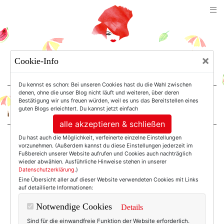
TEXTERELLA
×
Cookie-Info
SUSANNE ACKSTALLER
Du kennst es schon: Bei unseren Cookies hast du die Wahl zwischen
denen, ohne die unser Blog nicht läuft und weiteren, über deren
Bestätigung wir uns freuen würden, weil es uns das Bereitstellen eines
For Women. Not Girls.
guten Blogs erleichtert. Du kannst jetzt einfach
alle akzeptieren & schließen
Du hast auch die Möglichkeit, verfeinerte einzelne Einstellungen
Einträge mit dem
vorzunehmen. (Außerdem kannst du diese Einstellungen jederzeit im
Fußbereich unserer Website aufrufen und Cookies auch nachträglich
wieder abwählen. Ausführliche Hinweise stehen in unserer
Datenschutzerklärung
.)
Tag: Navabi
Eine Übersicht aller auf dieser Website verwendeten Cookies mit Links
auf detaillierte Informationen:
Notwendige Cookies
Details
Sind für die einwandfreie Funktion der Website erforderlich.