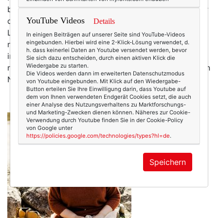
beschwingt und sommerlich leicht, dass ... halt, da war
YouTube Videos
doch etwas!? Dieser Sommer ist anders. Ja, das
Details
Lebensgefühl ist in diesem Sommer ein anderes. Mehr
In einigen Beiträgen auf unserer Seite sind YouTube-Videos
eingebunden. Hierbei wird eine 2-Klick-Lösung verwendet, d.
noch: Das LEBEN ist anders als in früheren Sommern,
h. dass keinerlei Daten an Youtube versendet werden, bevor
in denen man sich am See Handtuch an Handtuch
Sie sich dazu entscheiden, durch einen aktiven Klick die
Wiedergabe zu starten.
räkelte, wir uns bei Konzerten unter dem sommerlichen
Die Videos werden dann im erweiterten Datenschutzmodus
Nachthimmel Schulter an Schulter drängelten…
mehr
von Youtube eingebunden. Mit Klick auf den Wiedergabe-
Button erteilen Sie Ihre Einwilligung darin, dass Youtube auf
dem von Ihnen verwendeten Endgerät Cookies setzt, die auch
einer Analyse des Nutzungsverhaltens zu Marktforschungs-
und Marketing-Zwecken dienen können. Näheres zur Cookie-
Verwendung durch Youtube finden Sie in der Cookie-Policy
von Google unter
https://policies.google.com/technologies/types?hl=de
.
Speichern