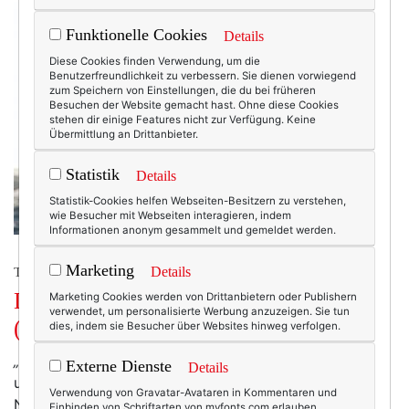
Funktionelle Cookies
Details
Diese Cookies finden Verwendung, um die
Benutzerfreundlichkeit zu verbessern. Sie dienen vorwiegend
zum Speichern von Einstellungen, die du bei früheren
Besuchen der Website gemacht hast. Ohne diese Cookies
stehen dir einige Features nicht zur Verfügung. Keine
Übermittlung an Drittanbieter.
Statistik
Details
Statistik-Cookies helfen Webseiten-Besitzern zu verstehen,
wie Besucher mit Webseiten interagieren, indem
Informationen anonym gesammelt und gemeldet werden.
Marketing
Details
TEXTERELLA LIEBT DAS LEBEN.
Lasst uns das Leben tanzen!
Marketing Cookies werden von Drittanbietern oder Publishern
verwendet, um personalisierte Werbung anzuzeigen. Sie tun
(Trotzdem.)
dies, indem sie Besucher über Websites hinweg verfolgen.
„Blaue Nächte“
nannte eine Freundin diese Zeit rund
Externe Dienste
Details
um Mittsommer kürzlich – die Tage sind lang, die
Verwendung von Gravatar-Avataren in Kommentaren und
Nächte kurz und hell und das Lebensgefühl so
Einbinden von Schriftarten von myfonts.com erlauben