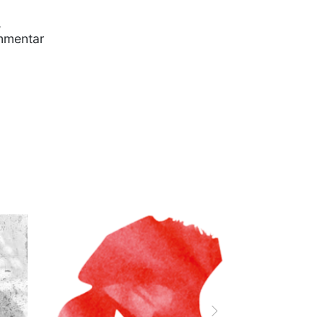
,
mmentar