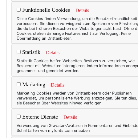
Funktionelle Cookies
Details
* Zum Frühstück dann ein f
Diese Cookies finden Verwendung, um die Benutzerfreundlichkeit
verbessern. Sie dienen vorwiegend zum Speichern von Einstellun
* Dazu Kaffee mit gaaanz vi
die du bei früheren Besuchen der Website gemacht hast. Ohne d
Cookies stehen dir einige Features nicht zur Verfügung. Keine
* Und
hier das neueste Blog
Übermittlung an Drittanbieter.
Statistik
Details
Statistik-Cookies helfen Webseiten-Besitzern zu verstehen, wie
Besucher mit Webseiten interagieren, indem Informationen anon
4271
3
gesammelt und gemeldet werden.
blog
,
business for pussies
,
motiv
Marketing
Details
Marketing Cookies werden von Drittanbietern oder Publishern
verwendet, um personalisierte Werbung anzuzeigen. Sie tun dies
sie Besucher über Websites hinweg verfolgen.
3 Kommentare
Externe Dienste
Details
Eva
Verwendung von Gravatar-Avataren in Kommentaren und Einbind
Schriftarten von myfonts.com erlauben
am Dienstag, 1