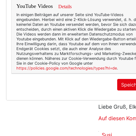
* So lang schl
YouTube Videos
Details
Hihi, ich fürch
In einigen Beiträgen auf unserer Seite sind YouTube-Videos
eingebunden. Hierbei wird eine 2-Klick-Lösung verwendet, d. h. 
keinerlei Daten an Youtube versendet werden, bevor Sie sich daz
Und ich nehme
entscheiden, durch einen aktiven Klick die Wiedergabe zu starten
Zimtschnecke ;
Die Videos werden dann im erweiterten Datenschutzmodus von
Youtube eingebunden. Mit Klick auf den Wiedergabe-Button erteil
Ihre Einwilligung darin, dass Youtube auf dem von Ihnen verwend
Auf diesen Ko
Endgerät Cookies setzt, die auch einer Analyse des
Nutzungsverhaltens zu Marktforschungs- und Marketing-Zweck
dienen können. Näheres zur Cookie-Verwendung durch Youtube f
elke
Sie in der Cookie-Policy von Google unter
https://policies.google.com/technologies/types?hl=de
.
am Dienstag, 1
das alles WILL
Speic
Und ich danke 
Blog Busines fo
Liebe Gruß, El
Auf diesen Ko
Susi