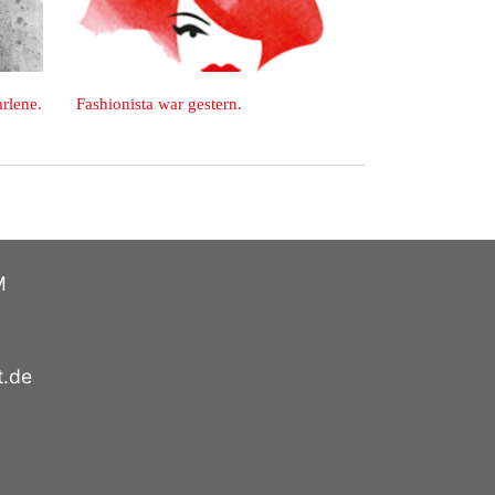
vor
ta war gestern.
Das Leben hinter Texterella: Auf ei
Milchkaffee mit Susanne Ackstaller!
M
t.de