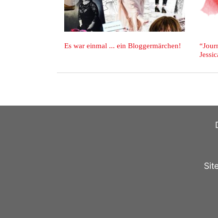
zurück
Es war einmal ... ein Bloggermärchen!
“Journelles” - das neue 
Jessica Weiß.
Sit