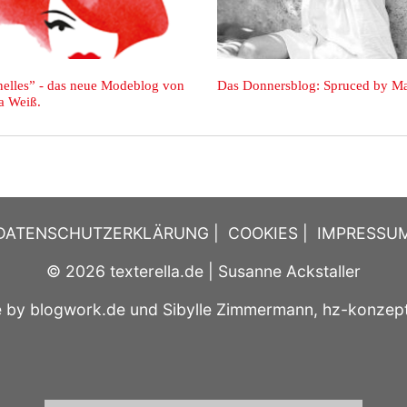
Modeblog von
Das Donnersblog: Spruced by Marlene.
Fashionis
DATENSCHUTZERKLÄRUNG
|
COOKIES
|
IMPRESSU
© 2026
texterella.de
| Susanne Ackstaller
e by
blogwork.de
und
Sibylle Zimmermann, hz-konzep