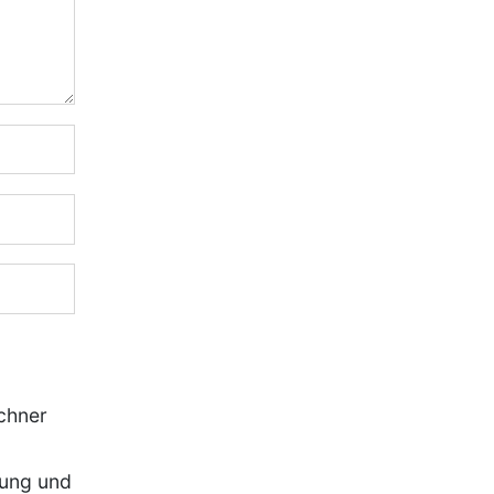
chner
rung und