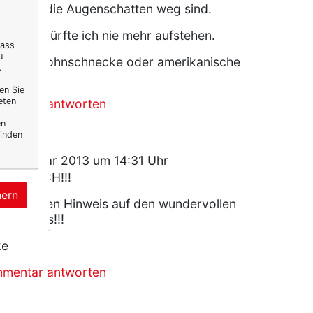
afen, bis die Augenschatten weg sind.
te, dann dürfte ich nie mehr aufstehen.
dass
u
 dann Mohnschnecke oder amerikanische
.
-)
en Sie
eten
mmentar antworten
en
inden
9. Februar 2013 um 14:31 Uhr
 ICH AUCH!!!
hern
dir für den Hinweis auf den wundervollen
r Pussies!!!
ke
mmentar antworten