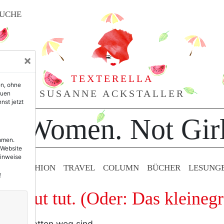
UCHE
×
TEXTERELLA
en, ohne
SUSANNE ACKSTALLER
euen
nst jetzt
or Women. Not Girl
ehmen.
 Website
Hinweise
TY & FASHION
TRAVEL
COLUMN
BÜCHER
LESUNG
f
Und gut tut. (Oder: Das kleineg
Augenschatten weg sind.