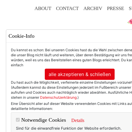
ABOUT
CONTACT
ARCHIV
PRESSE
S
Cookie-Info
Du kennst es schon: Bei unseren Cookies hast du die Wahl zwischen den
die unser Blog nicht läuft und weiteren, über deren Bestätigung wir uns fr
würden, weil es uns das Bereitstellen eines guten Blogs erleichtert. Du kan
einfach
F
alle akzeptieren & schließen
Du hast auch die Möglichkeit, verfeinerte einzelne Einstellungen vorzun
(Außerdem kannst du diese Einstellungen jederzeit im Fußbereich unserer
aufrufen und Cookies auch nachträglich wieder abwählen. Ausführliche 
stehen in unserer
Datenschutzerklärung
.)
50+ LIFESTYLE
BEAU
Eine Übersicht aller auf dieser Website verwendeten Cookies mit Links au
detaillierte Informationen:
Was schön ist. 
Notwendige Cookies
Details
Sind für die einwandfreie Funktion der Website erforderlich.
* So lang schlafen, bis die 