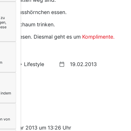
risches Nusshörnchen essen.
 zu
gen,
el Milchschaum trinken.
iese
posting
lesen. Diesmal geht es um
Komplimente.
ym
50+ Lifestyle
19.02.2013
ation
, indem
en von
9. Februar 2013 um 13:26 Uhr