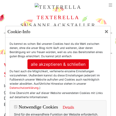
TEXTERELLA
SUSANNE ACKSTALLER
×
Cookie-Info
For Women. Not Girls.
Du kennst es schon: Bei unseren Cookies hast du die Wahl zwischen
denen, ohne die unser Blog nicht läuft und weiteren, über deren
Bestätigung wir uns freuen würden, weil es uns das Bereitstellen eines
guten Blogs erleichtert. Du kannst jetzt einfach
alle akzeptieren & schließen
Wochenend-Wow: Herbstliches
Du hast auch die Möglichkeit, verfeinerte einzelne Einstellungen
Sonnenglitzern!
vorzunehmen. (Außerdem kannst du diese Einstellungen jederzeit im
Fußbereich unserer Website aufrufen und Cookies auch nachträglich
wieder abwählen. Ausführliche Hinweise stehen in unserer
Ich gebe zu: Bei diesem Wochenend-Wow habe ich
Datenschutzerklärung
.)
geschummelt. Das Foto entstand nämlich schon am
Eine Übersicht aller auf dieser Website verwendeten Cookies mit Links
auf detaillierte Informationen:
Donnerstag bei strahlendem Sonnenschein auf dem
Balkon.
Notwendige Cookies
Details
Aber heute war das Wetter so grau, dass ich das
Sind für die einwandfreie Funktion der Website erforderlich.