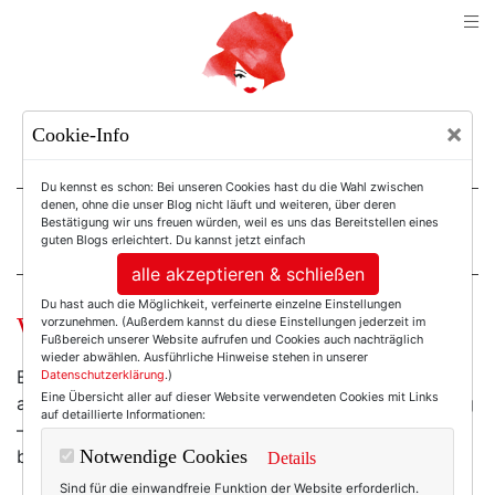
TEXTERELLA
×
Cookie-Info
SUSANNE ACKSTALLER
Du kennst es schon: Bei unseren Cookies hast du die Wahl zwischen
denen, ohne die unser Blog nicht läuft und weiteren, über deren
Bestätigung wir uns freuen würden, weil es uns das Bereitstellen eines
For Women. Not Girls.
guten Blogs erleichtert. Du kannst jetzt einfach
alle akzeptieren & schließen
Du hast auch die Möglichkeit, verfeinerte einzelne Einstellungen
Wochenend-Wow: Valentin und so.
vorzunehmen. (Außerdem kannst du diese Einstellungen jederzeit im
Fußbereich unserer Website aufrufen und Cookies auch nachträglich
wieder abwählen. Ausführliche Hinweise stehen in unserer
Eigentlich habe ich es ja nun so gar nicht mit künstlich
Datenschutzerklärung
.)
Eine Übersicht aller auf dieser Website verwendeten Cookies mit Links
aufgebauschten Kommerz-Feiertagen à la Valentinstag
auf detaillierte Informationen:
– aber dieses Armband fand ich dann doch sehr
bezaubernd:
Notwendige Cookies
Details
Sind für die einwandfreie Funktion der Website erforderlich.