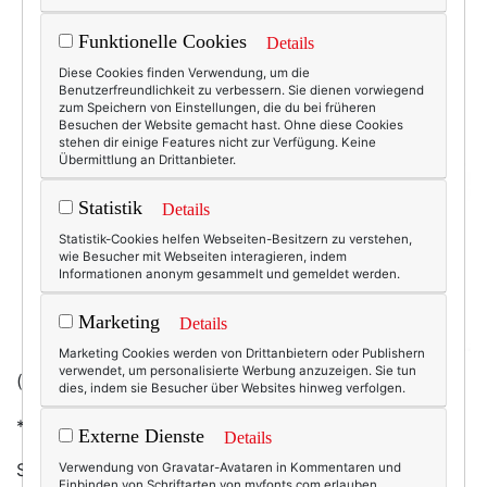
Funktionelle Cookies
Details
Diese Cookies finden Verwendung, um die
Benutzerfreundlichkeit zu verbessern. Sie dienen vorwiegend
zum Speichern von Einstellungen, die du bei früheren
Besuchen der Website gemacht hast. Ohne diese Cookies
stehen dir einige Features nicht zur Verfügung. Keine
Übermittlung an Drittanbieter.
Statistik
Details
Statistik-Cookies helfen Webseiten-Besitzern zu verstehen,
wie Besucher mit Webseiten interagieren, indem
Informationen anonym gesammelt und gemeldet werden.
Marketing
Details
Marketing Cookies werden von Drittanbietern oder Publishern
verwendet, um personalisierte Werbung anzuzeigen. Sie tun
(Foto/Kaufen:
My Jewelry Closet
dies, indem sie Besucher über Websites hinweg verfolgen.
* bei Dawanda)
Externe Dienste
Details
Sehr süß. Doch, das würde ich auch tragen. :-)
Verwendung von Gravatar-Avataren in Kommentaren und
Einbinden von Schriftarten von myfonts.com erlauben