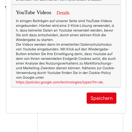
*Affiliate-Link
YouTube Videos
Details
In einigen Beiträgen auf unserer Seite sind YouTube-Videos
eingebunden. Hierbei wird eine 2-Klick-Lösung verwendet, d.
h. dass keinerlei Daten an Youtube versendet werden, bevor
5187
0
Sie sich dazu entscheiden, durch einen aktiven Klick die
Wiedergabe zu starten.
Beauty & Fashion
09.02.2014
Die Videos werden dann im erweiterten Datenschutzmodus
von Youtube eingebunden. Mit Klick auf den Wiedergabe-
armband
,
modeschmuck
,
schmuck
,
valentinstag
Button erteilen Sie Ihre Einwilligung darin, dass Youtube auf
dem von Ihnen verwendeten Endgerät Cookies setzt, die auch
einer Analyse des Nutzungsverhaltens zu Marktforschungs-
und Marketing-Zwecken dienen können. Näheres zur Cookie-
Verwendung durch Youtube finden Sie in der Cookie-Policy
von Google unter
https://policies.google.com/technologies/types?hl=de
.
KOMMENTAR
Speichern