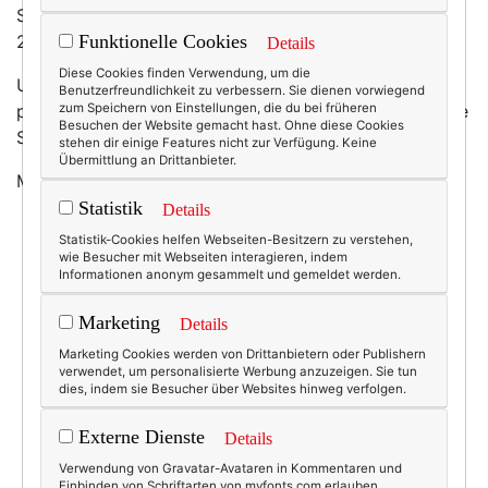
Sandalen (!!) in der Stadt und mein Thermometer zeigt
20,5 Grad. Da gelten einfach andere Regeln.
Funktionelle Cookies
Details
Diese Cookies finden Verwendung, um die
Und dann sind mir bei
Anthropologie
auch noch ein
Benutzerfreundlichkeit zu verbessern. Sie dienen vorwiegend
paar Kleider über den Weg gelaufen, so schön wie eine
zum Speichern von Einstellungen, die du bei früheren
Besuchen der Website gemacht hast. Ohne diese Cookies
Sommerwiese … Aber guck selbst!
stehen dir einige Features nicht zur Verfügung. Keine
Übermittlung an Drittanbieter.
Meine absoluten Favoriten:
Statistik
Details
Statistik-Cookies helfen Webseiten-Besitzern zu verstehen,
wie Besucher mit Webseiten interagieren, indem
Informationen anonym gesammelt und gemeldet werden.
Marketing
Details
Marketing Cookies werden von Drittanbietern oder Publishern
verwendet, um personalisierte Werbung anzuzeigen. Sie tun
dies, indem sie Besucher über Websites hinweg verfolgen.
Externe Dienste
Details
Verwendung von Gravatar-Avataren in Kommentaren und
Einbinden von Schriftarten von myfonts.com erlauben