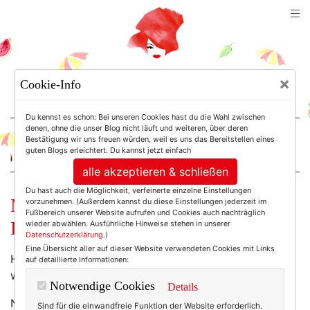
TEXTERELLA
×
Cookie-Info
SUSANNE ACKSTALLER
Du kennst es schon: Bei unseren Cookies hast du die Wahl zwischen
denen, ohne die unser Blog nicht läuft und weiteren, über deren
Bestätigung wir uns freuen würden, weil es uns das Bereitstellen eines
For Women. Not Girls.
guten Blogs erleichtert. Du kannst jetzt einfach
alle akzeptieren & schließen
Du hast auch die Möglichkeit, verfeinerte einzelne Einstellungen
Mode am Mittwoch: Alles voller
vorzunehmen. (Außerdem kannst du diese Einstellungen jederzeit im
Fußbereich unserer Website aufrufen und Cookies auch nachträglich
Blumen!
wieder abwählen. Ausführliche Hinweise stehen in unserer
Datenschutzerklärung
.)
Eine Übersicht aller auf dieser Website verwendeten Cookies mit Links
Hatte ich einen Beitrag weiter unten geschrieben, mir
auf detaillierte Informationen:
wäre so ein wenig nach ... weniger Konsum?
Notwendige Cookies
Details
Nunja, das war gestern. Heute ist Sommer, ich war in
Sind für die einwandfreie Funktion der Website erforderlich.