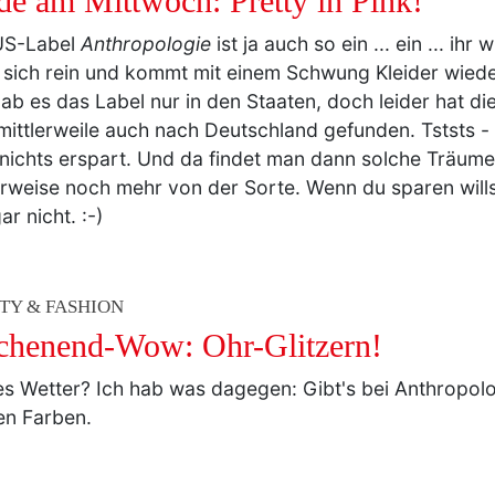
e am Mittwoch: Pretty in Pink!
US-Label
Anthropologie
ist ja auch so ein ... ein ... ihr
t sich rein und kommt mit einem Schwung Kleider wied
gab es das Label nur in den Staaten, doch leider hat di
ittlerweile auch nach Deutschland gefunden. Tststs - 
nichts erspart. Und da findet man dann solche Träume:
erweise noch mehr von der Sorte. Wenn du sparen wills
ar nicht. :-)
TY & FASHION
henend-Wow: Ohr-Glitzern!
s Wetter? Ich hab was dagegen: Gibt's bei Anthropolog
en Farben.