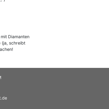
e mit Diamanten
(ja, schreibt
machen!
M
t.de