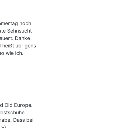
ommertag noch
ute Sehnsucht
feuert. Danke
d heißt übrigens
o wie ich.
od Old Europe.
erbstschuhe
habe. Dass bei
;-)