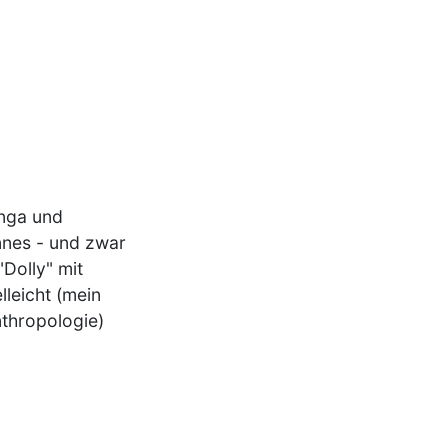
anga und
nnes - und zwar
Dolly" mit
lleicht (mein
nthropologie)