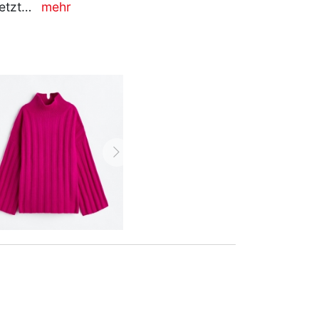
jetzt…
mehr
vor