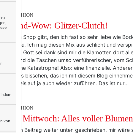
TY & FASHION
 zu
gen,
henend-Wow: Glitzer-Clutch!
iese
es einen Shop gibt, den ich fast so sehr liebe wie Bod
ophologie
. Ich mag diesen Mix aus schlicht und versp
intage ... Gott sei dank sind mir die Klamotten dort a
. Dafür sind die Taschen umso verführerischer, vom 
ym
igen. Eine Katastrophe! Also: eine finanzielle. Anderer
ich ja das bisschen, das ich mit diesem Blog einnehm
chaftskreislauf ja auch wieder zuführen. Das ist nur…
, indem
TY & FASHION
e am Mittwoch: Alles voller Blumen
en von
 ich einen Beitrag weiter unten geschrieben, mir wäre 