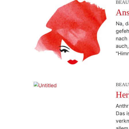
BEAU
Ans
Na, d
gefeh
nach 
auch,
"Himm
BEAU
Her
Anthr
Das i
verkn
allem