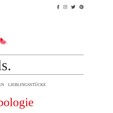
s.
EN
LIEBLINGS­STÜCKE
pologie