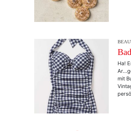
BEAU
Bad
Ha! E
Ar...
mit B
Vinta
persö