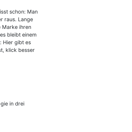
 wisst schon: Man
er raus. Lange
e Marke ihren
es bleibt einem
 Hier gibt es
t, klick besser
ie in drei