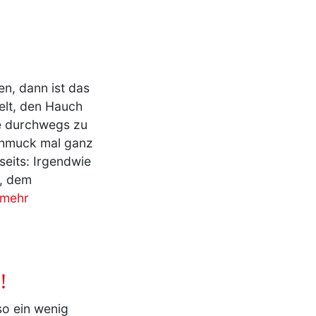
en, dann ist das
ielt, den Hauch
lle durchwegs zu
Schmuck mal ganz
seits: Irgendwie
e, dem
mehr
!
so ein wenig