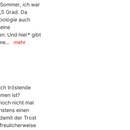
t Sommer, ich war
0,5 Grad. Da
pologie
auch
 eine
n: Und hier* gibt
ehme…
mehr
uch tröstende
men ist?
noch nicht mal
hstens einen
damit der Trost
freulicherweise