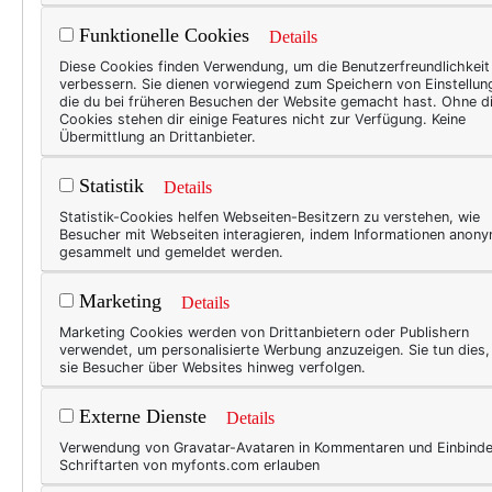
Funktionelle Cookies
Details
BEAU
Diese Cookies finden Verwendung, um die Benutzerfreundlichkeit
verbessern. Sie dienen vorwiegend zum Speichern von Einstellun
Woc
die du bei früheren Besuchen der Website gemacht hast. Ohne d
Cookies stehen dir einige Features nicht zur Verfügung. Keine
Wenn 
Übermittlung an Drittanbieter.
Anthr
Statistik
Details
von V
Statistik-Cookies helfen Webseiten-Besitzern zu verstehen, wie
klein
Besucher mit Webseiten interagieren, indem Informationen anon
schwe
gesammelt und gemeldet werden.
muss 
Marketing
Details
Wirts
Marketing Cookies werden von Drittanbietern oder Publishern
verwendet, um personalisierte Werbung anzuzeigen. Sie tun dies
sie Besucher über Websites hinweg verfolgen.
BEAU
Externe Dienste
Details
Mod
Verwendung von Gravatar-Avataren in Kommentaren und Einbind
Schriftarten von myfonts.com erlauben
Hatte