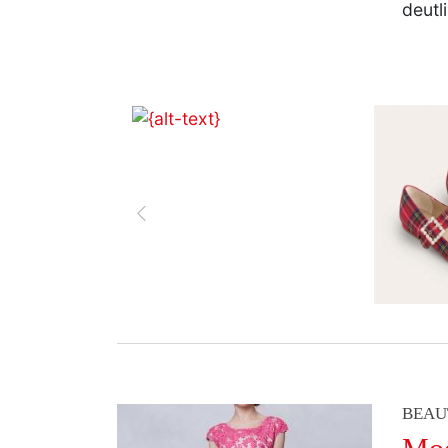
deutl
zurück
BEAU