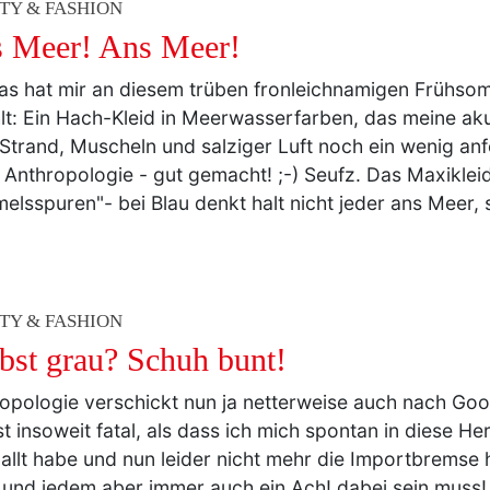
TY & FASHION
 Meer! Ans Meer!
as hat mir an diesem trüben fronleichnamigen Frühs
lt: Ein Hach-Kleid in Meerwasserfarben, das meine ak
Strand, Muscheln und salziger Luft noch ein wenig an
 Anthropologie - gut gemacht! ;-) Seufz. Das Maxiklei
elsspuren"- bei Blau denkt halt nicht jeder ans Meer, s
TY & FASHION
bst grau? Schuh bunt!
opologie verschickt nun ja netterweise auch nach Go
st insoweit fatal, als dass ich mich spontan in diese H
allt habe und nun leider nicht mehr die Importbremse 
 und jedem aber immer auch ein Ach! dabei sein muss! 