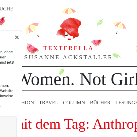
UCHE
×
TEXTERELLA
en, ohne
SUSANNE ACKSTALLER
euen
nst jetzt
or Women. Not Girl
ehmen.
 Website
Hinweise
TY & FASHION
TRAVEL
COLUMN
BÜCHER
LESUNG
f
ge mit dem Tag: Anthro