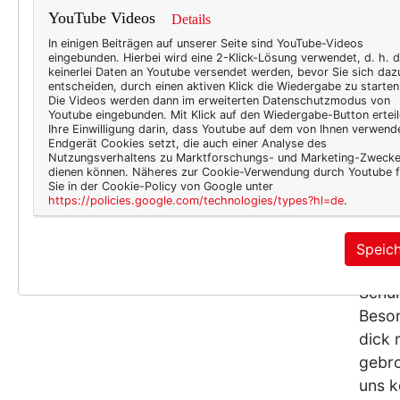
nach 
YouTube Videos
Details
in Sa
In einigen Beiträgen auf unserer Seite sind YouTube-Videos
gelte
eingebunden. Hierbei wird eine 2-Klick-Lösung verwendet, d. h. 
keinerlei Daten an Youtube versendet werden, bevor Sie sich daz
noch 
entscheiden, durch einen aktiven Klick die Wiedergabe zu starten
Die Videos werden dann im erweiterten Datenschutzmodus von
Somme
Youtube eingebunden. Mit Klick auf den Wiedergabe-Button erteil
es no
Ihre Einwilligung darin, dass Youtube auf dem von Ihnen verwend
Endgerät Cookies setzt, die auch einer Analyse des
Nutzungsverhaltens zu Marktforschungs- und Marketing-Zweck
dienen können. Näheres zur Cookie-Verwendung durch Youtube f
Sie in der Cookie-Policy von Google unter
https://policies.google.com/technologies/types?hl=de
.
BEAU
Zum
Speic
Trost
Schuh
Beson
dick 
gebro
uns k