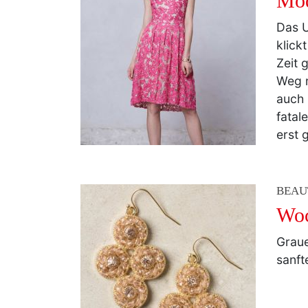
Mod
Das 
klick
Zeit 
Weg m
auch 
fatal
erst g
BEAU
Woc
Graue
sanft