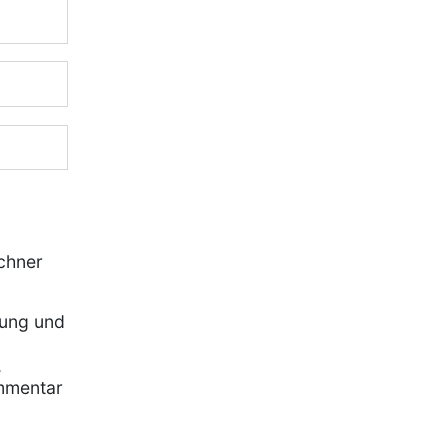
chner
rung und
,
mmentar