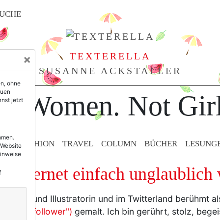
UCHE
TEXTERELLA
×
SUSANNE ACKSTALLER
en, ohne
euen
or Women. Not Girl
nst jetzt
ehmen.
TY & FASHION
TRAVEL
COLUMN
BÜCHER
LESUNG
 Website
Hinweise
s Internet einfach unglaublich
f
rafikerin und Illustratorin und im Twitterland berühmt a
e meine follower")
gemalt. Ich bin gerührt, stolz, bege