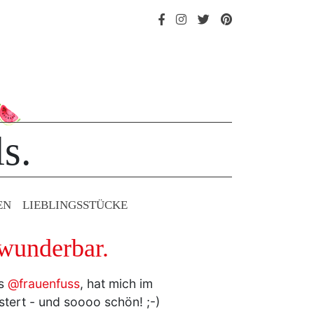
s.
EN
LIEBLINGS­STÜCKE
 wunderbar.
ls
@frauenfuss
, hat mich im
istert - und soooo schön! ;-)