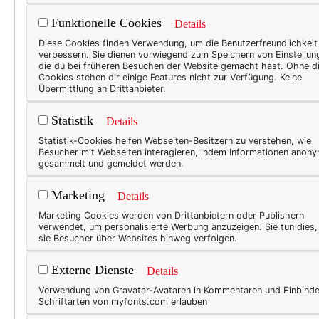
Und wie wurde ganz treffend 
Funktionelle Cookies
auf twitter begegnet ist."
Details
Diese Cookies finden Verwendung, um die Benutzerfreundlichkeit
Das ist sie wirklich! Danke, 
verbessern. Sie dienen vorwiegend zum Speichern von Einstellun
die du bei früheren Besuchen der Website gemacht hast. Ohne d
Cookies stehen dir einige Features nicht zur Verfügung. Keine
(Man beachte: Ich trage
Twe
Übermittlung an Drittanbieter.
Statistik
Details
Statistik-Cookies helfen Webseiten-Besitzern zu verstehen, wie
5026
3
Besucher mit Webseiten interagieren, indem Informationen anon
gesammelt und gemeldet werden.
immf
,
michaela von aichberger
,
t
Marketing
Details
Marketing Cookies werden von Drittanbietern oder Publishern
verwendet, um personalisierte Werbung anzuzeigen. Sie tun dies
sie Besucher über Websites hinweg verfolgen.
3 Kommentare
Externe Dienste
Details
Harki
Verwendung von Gravatar-Avataren in Kommentaren und Einbind
Schriftarten von myfonts.com erlauben
am Mittwoch, 