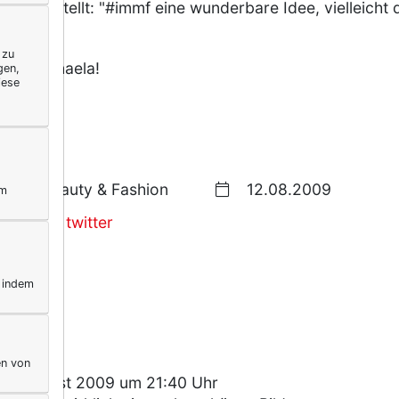
festgestellt: "#immf eine wunderbare Idee, vielleicht d
 zu
liebe Michaela!
gen,
iese
et
! ;-))
Beauty & Fashion
12.08.2009
ym
exterella
,
twitter
, indem
en von
12. August 2009 um 21:40 Uhr