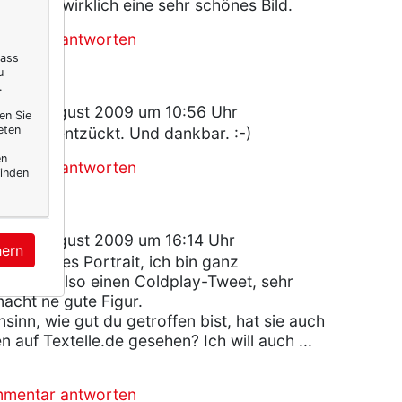
) Es ist wirklich eine sehr schönes Bild.
mmentar antworten
dass
u
.
, 13. August 2009 um 10:56 Uhr
en Sie
eten
ch ganz entzückt. Und dankbar. :-)
en
mmentar antworten
inden
, 13. August 2009 um 16:14 Uhr
hern
)treffliches Portrait, ich bin ganz
u trägst also einen Coldplay-Tweet, sehr
acht ne gute Figur.
sinn, wie gut du getroffen bist, hat sie auch
 auf Textelle.de gesehen? Ich will auch ...
mmentar antworten