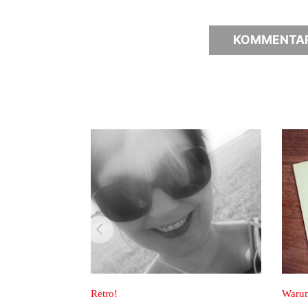
zurück
Retro!
Warum ich b