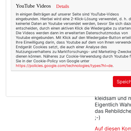
Glückwunsch! :-
YouTube Videos
Details
Auf diesen Ko
In einigen Beiträgen auf unserer Seite sind YouTube-Videos
eingebunden. Hierbei wird eine 2-Klick-Lösung verwendet, d. h. 
keinerlei Daten an Youtube versendet werden, bevor Sie sich daz
Susi
entscheiden, durch einen aktiven Klick die Wiedergabe zu starten
Die Videos werden dann im erweiterten Datenschutzmodus von
am Donnerstag
Youtube eingebunden. Mit Klick auf den Wiedergabe-Button erteil
Ihre Einwilligung darin, dass Youtube auf dem von Ihnen verwend
oja! Ich bin au
Endgerät Cookies setzt, die auch einer Analyse des
Nutzungsverhaltens zu Marktforschungs- und Marketing-Zweck
Auf diesen Ko
dienen können. Näheres zur Cookie-Verwendung durch Youtube f
Sie in der Cookie-Policy von Google unter
https://policies.google.com/technologies/types?hl=de
.
textdeluxe
am Donnerstag
Speic
Das ist ein (vor
hingerissen! D
kleidsam und m
Eigentlich Wahn
das Rehbildchen
;-)
Auf diesen Ko