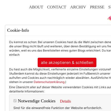
ABOUT
CONTACT
ARCHIV
PRESSE
S
Cookie-Info
Du kennst es schon: Bei unseren Cookies hast du die Wahl zwischen den
die unser Blog nicht läuft und weiteren, über deren Bestätigung wir uns fr
F
würden, weil es uns das Bereitstellen eines guten Blogs erleichtert. Du kan
einfach
alle akzeptieren & schließen
Du hast auch die Möglichkeit, verfeinerte einzelne Einstellungen vorzun
50+ LIFESTYLE
BEAU
(Außerdem kannst du diese Einstellungen jederzeit im Fußbereich unserer
aufrufen und Cookies auch nachträglich wieder abwählen. Ausführliche 
stehen in unserer
Datenschutzerklärung
.)
Manchmal ist da
Eine Übersicht aller auf dieser Website verwendeten Cookies mit Links au
detaillierte Informationen:
Michaela von Aichberger
, G
Notwendige Cookies
Details
Rahmen von
#immf ("ich mal
Sind für die einwandfreie Funktion der Website erforderlich.