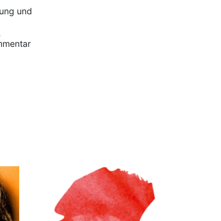
rung und
,
mmentar