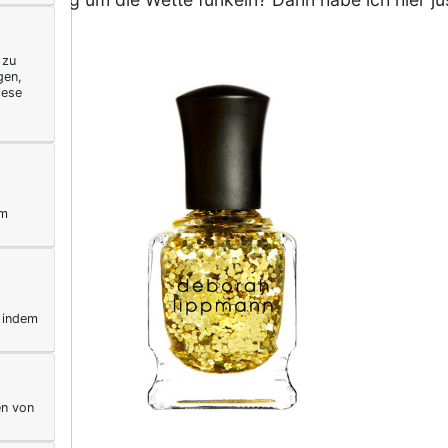
 zu
gen,
iese
ym
, indem
en von