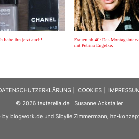
interview
Rot lackiert, zum Ersten!
Frauen ab 
mit Barbar
DATENSCHUTZERKLÄRUNG
|
COOKIES
|
IMPRESSU
© 2026
texterella.de
| Susanne Ackstaller
e by
blogwork.de
und
Sibylle Zimmermann, hz-konzep