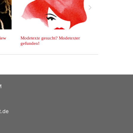
vor
60: Das Montagsinterview
Ich klimpere nun gülden.
a Lotte.
M
t.de