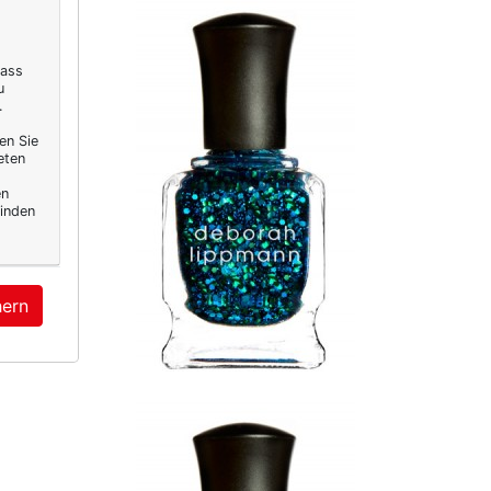
dass
u
.
en Sie
eten
en
inden
hern