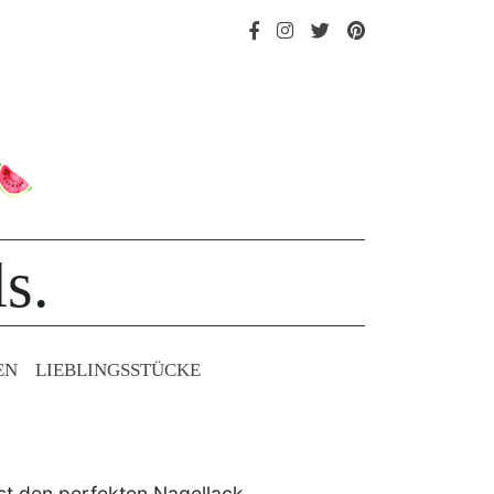
s.
EN
LIEBLINGS­STÜCKE
ust den perfekten Nagellack