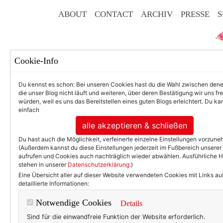
ABOUT
CONTACT
ARCHIV
PRESSE
S
Cookie-Info
Du kennst es schon: Bei unseren Cookies hast du die Wahl zwischen den
die unser Blog nicht läuft und weiteren, über deren Bestätigung wir uns fr
würden, weil es uns das Bereitstellen eines guten Blogs erleichtert. Du kan
einfach
F
alle akzeptieren & schließen
Du hast auch die Möglichkeit, verfeinerte einzelne Einstellungen vorzun
(Außerdem kannst du diese Einstellungen jederzeit im Fußbereich unserer
aufrufen und Cookies auch nachträglich wieder abwählen. Ausführliche 
stehen in unserer
Datenschutzerklärung
.)
50+ LIFESTYLE
BEAU
Eine Übersicht aller auf dieser Website verwendeten Cookies mit Links au
detaillierte Informationen:
Lametta. Nun au
Notwendige Cookies
Details
Sind für die einwandfreie Funktion der Website erforderlich.
Du willst mit deiner Außenb