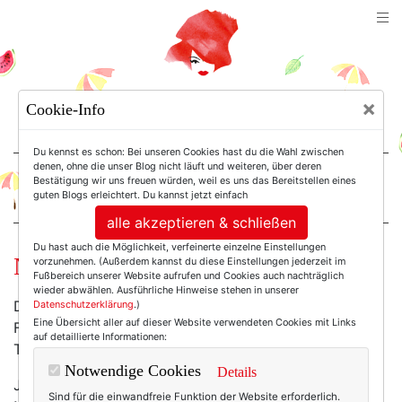
TEXTERELLA
×
Cookie-Info
SUSANNE ACKSTALLER
Du kennst es schon: Bei unseren Cookies hast du die Wahl zwischen
denen, ohne die unser Blog nicht läuft und weiteren, über deren
Bestätigung wir uns freuen würden, weil es uns das Bereitstellen eines
For Women. Not Girls.
guten Blogs erleichtert. Du kannst jetzt einfach
alle akzeptieren & schließen
Du hast auch die Möglichkeit, verfeinerte einzelne Einstellungen
Nobody does it better ...
vorzunehmen. (Außerdem kannst du diese Einstellungen jederzeit im
Fußbereich unserer Website aufrufen und Cookies auch nachträglich
wieder abwählen. Ausführliche Hinweise stehen in unserer
Der Stil ist schräg bis gewöhnungsbedürftig, die
Datenschutzerklärung
.)
Eine Übersicht aller auf dieser Website verwendeten Cookies mit Links
Farben der bunte Wahnsinn, die Fotografien kleine
auf detaillierte Informationen:
Theaterstücke ...
Notwendige Cookies
Details
Ja, ich sag es gerne immer wieder: Mit die schönste
Sind für die einwandfreie Funktion der Website erforderlich.