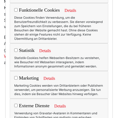
Mode-Website und den wunderbarsten aller Print-
Kataloge (das Papier, die Zeichnungen, das Layout!)
Funktionelle Cookies
Details
stammen von der dänischen Designerin Gudrun
Diese Cookies finden Verwendung, um die
Sjoeden. Ich guck die Sachen unglaublich gerne, auch
Benutzerfreundlichkeit zu verbessern. Sie dienen vorwiegend
wenn mir ihr Stil leider (!) so gar nicht steht.
zum Speichern von Einstellungen, die du bei früheren
Besuchen der Website gemacht hast. Ohne diese Cookies
stehen dir einige Features nicht zur Verfügung. Keine
Ein paar Modelle der neuen Kollektion, die zur
Übermittlung an Drittanbieter.
Abwechslung in die nordisch schlichtere Richtung
gehen, habe ich euch rausgesucht. Und
auf der
Statistik
Details
Website
kann man all das dann zu Möwenkreischen
Statistik-Cookies helfen Webseiten-Besitzern zu verstehen,
angucken, hach ... :-)
wie Besucher mit Webseiten interagieren, indem
Informationen anonym gesammelt und gemeldet werden.
Marketing
Details
Marketing Cookies werden von Drittanbietern oder Publishern
verwendet, um personalisierte Werbung anzuzeigen. Sie tun
dies, indem sie Besucher über Websites hinweg verfolgen.
Externe Dienste
Details
Verwendung von Gravatar-Avataren in Kommentaren und
Einbinden von Schriftarten von myfonts.com erlauben