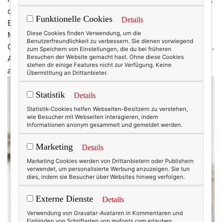
da sind der Dom, Da Vinci, die prachtvolle
Funktionelle Cookies
Details
Einkaufspassage Galleria Vittorio Emanuele II. Was in
Mailand aber alles überstrahlt und die Stadt zu einem
Diese Cookies finden Verwendung, um die
Benutzerfreundlichkeit zu verbessern. Sie dienen vorwiegend
Gesamtkunstwerk macht, ist ihre unglaubliche Eleganz.
zum Speichern von Einstellungen, die du bei früheren
Architektur, Mode, Geschäfte, Restaurants – alles
Besuchen der Website gemacht hast. Ohne diese Cookies
stehen dir einige Features nicht zur Verfügung. Keine
atmet
Eleganz,
ist
pure Eleganz.
Übermittlung an Drittanbieter.
Statistik
Details
Statistik-Cookies helfen Webseiten-Besitzern zu verstehen,
wie Besucher mit Webseiten interagieren, indem
Informationen anonym gesammelt und gemeldet werden.
Marketing
Details
Marketing Cookies werden von Drittanbietern oder Publishern
verwendet, um personalisierte Werbung anzuzeigen. Sie tun
dies, indem sie Besucher über Websites hinweg verfolgen.
Externe Dienste
Details
Verwendung von Gravatar-Avataren in Kommentaren und
Einbinden von Schriftarten von myfonts.com erlauben