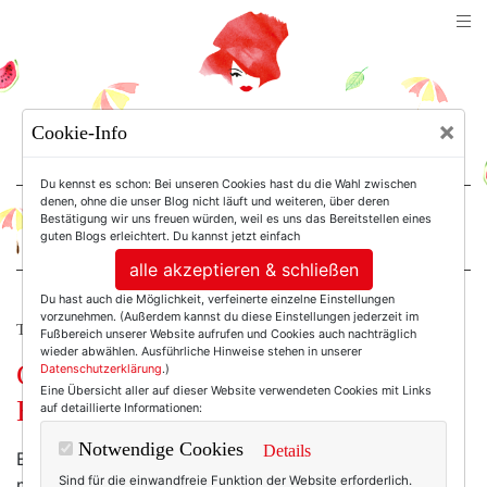
TEXTERELLA
×
Cookie-Info
SUSANNE ACKSTALLER
Du kennst es schon: Bei unseren Cookies hast du die Wahl zwischen
denen, ohne die unser Blog nicht läuft und weiteren, über deren
Bestätigung wir uns freuen würden, weil es uns das Bereitstellen eines
For Women. Not Girls.
guten Blogs erleichtert. Du kannst jetzt einfach
alle akzeptieren & schließen
Du hast auch die Möglichkeit, verfeinerte einzelne Einstellungen
vorzunehmen. (Außerdem kannst du diese Einstellungen jederzeit im
TEXTERELLA LIEBT MODE.
Fußbereich unserer Website aufrufen und Cookies auch nachträglich
wieder abwählen. Ausführliche Hinweise stehen in unserer
Gold und Schwarz. Und (m)ein
Datenschutzerklärung
.)
Eine Übersicht aller auf dieser Website verwendeten Cookies mit Links
Hauch Mailänder Eleganz.
auf detaillierte Informationen:
Notwendige Cookies
Details
Eine liebe Freundin fragte mich am Wochenende nach
Sind für die einwandfreie Funktion der Website erforderlich.
meinen Top 3 in Mailand. Ich musste überlegen. Sicher,