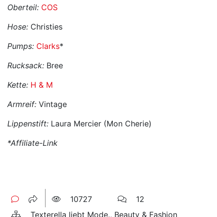
Oberteil:
COS
Hose:
Christies
Pumps:
Clarks
*
Rucksack:
Bree
Kette:
H & M
Armreif:
Vintage
Lippenstift:
Laura Mercier (Mon Cherie)
*Affiliate-Link
10727
12
Texterella liebt Mode., Beauty & Fashion