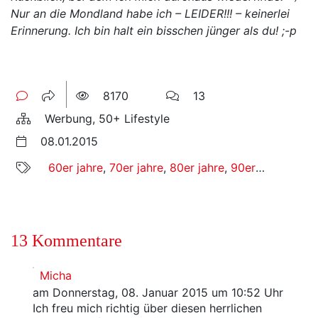
Nur an die Mondland habe ich – LEIDER!!! – keinerlei
Erinnerung. Ich bin halt ein bisschen jünger als du! ;-p
8170
13
Werbung, 50+ Lifestyle
08.01.2015
60er jahre
,
70er jahre
,
80er jahre
,
90er jahre
,
bab
13 Kommentare
Micha
am Donnerstag, 08. Januar 2015 um 10:52 Uhr
Ich freu mich richtig über diesen herrlichen