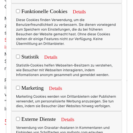
Geschriebenem – wie es sich für Wortfrauen gehört.
Funktionelle Cookies
Details
Mir wurde in diesem Jahr
Simone Harland
Diese Cookies finden Verwendung, um die
zugewichtelt. Was geradezu perfekt passte, denn sie
Benutzerfreundlichkeit zu verbessern. Sie dienen vorwiegend
zum Speichern von Einstellungen, die du bei früheren
schreibt (neben der professionellen Schreiberei als
Besuchen der Website gemacht hast. Ohne diese Cookies
Sachbuchautorin und Redakteurin
stehen dir einige Features nicht zur Verfügung. Keine
) das Blog
"Geboren
Übermittlung an Drittanbieter.
in den Sechzigern"
. Das Blog wendet sich also an
Menschen, die – wie der Name schon sagt – in den
Statistik
Details
Sechzigern geboren sind, und damit auch genau an
Statistik-Cookies helfen Webseiten-Besitzern zu verstehen,
meine Texterella-Zielgruppe.
wie Besucher mit Webseiten interagieren, indem
Informationen anonym gesammelt und gemeldet werden.
Für Texterella hat sie sich den Zeitraum 1960 bis heute
im Schnelldurchlauf und ganz persönlich
Marketing
Details
vorgenommen. Und als kleines Bonbon gibt es noch
Marketing Cookies werden von Drittanbietern oder Publishern
"Zehn Vorteile, in den Sechzigern geboren zu sein" als
verwendet, um personalisierte Werbung anzuzeigen. Sie tun
dies, indem sie Besucher über Websites hinweg verfolgen.
Info-Diagramm! :-)
Externe Dienste
Details
50 Jahre im Schnelldurchlauf
Verwendung von Gravatar-Avataren in Kommentaren und
Einbinden von Schriftarten von myfonts.com erlauben