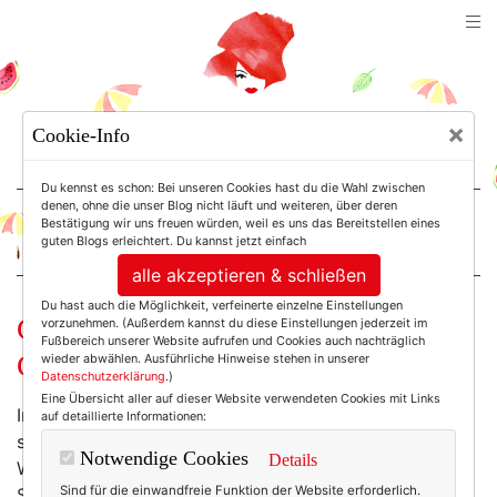
TEXTERELLA
×
Cookie-Info
SUSANNE ACKSTALLER
Du kennst es schon: Bei unseren Cookies hast du die Wahl zwischen
denen, ohne die unser Blog nicht läuft und weiteren, über deren
Bestätigung wir uns freuen würden, weil es uns das Bereitstellen eines
For Women. Not Girls.
guten Blogs erleichtert. Du kannst jetzt einfach
alle akzeptieren & schließen
Du hast auch die Möglichkeit, verfeinerte einzelne Einstellungen
Geboren in den Sechzigern. Ein
vorzunehmen. (Außerdem kannst du diese Einstellungen jederzeit im
Fußbereich unserer Website aufrufen und Cookies auch nachträglich
Gastbeitrag von Simone Harland.
wieder abwählen. Ausführliche Hinweise stehen in unserer
Datenschutzerklärung
.)
Eine Übersicht aller auf dieser Website verwendeten Cookies mit Links
In meinem liebsten Lieblingsnetzwerk
Texttreff
ist es
auf detaillierte Informationen:
seit einigen Jahren Tradition, dass wir uns zu
Notwendige Cookies
Details
Weihnachten bewichteln. Natürlich nicht mit
Sind für die einwandfreie Funktion der Website erforderlich.
Schnickschnack und Dingsbums, sondern mit