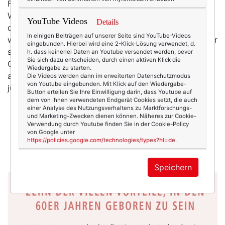
Freie Liebe, Pilzköpfe, Miniröcke, Drogen, Hippies,
Woodstock, psychedelische Musik, Studentenrevolte –
YouTube Videos
Details
das sind einige der Begriffe, die fast immer fallen,
In einigen Beiträgen auf unserer Seite sind YouTube-Videos
wenn es um die 1960er Jahre geht. Doch die Sechziger
eingebunden. Hierbei wird eine 2-Klick-Lösung verwendet, d.
sind noch viel mehr. Zum Beispiel Susis und mein
h. dass keinerlei Daten an Youtube versendet werden, bevor
Sie sich dazu entscheiden, durch einen aktiven Klick die
Geburtsjahrzehnt. Susi und ich sind sogar fast gleich
Wiedergabe zu starten.
alt (okay, okay, ich habe gemogelt: Susi ist etwas
Die Videos werden dann im erweiterten Datenschutzmodus
von Youtube eingebunden. Mit Klick auf den Wiedergabe-
jünger als ich).
Button erteilen Sie Ihre Einwilligung darin, dass Youtube auf
dem von Ihnen verwendeten Endgerät Cookies setzt, die auch
einer Analyse des Nutzungsverhaltens zu Marktforschungs-
und Marketing-Zwecken dienen können. Näheres zur Cookie-
Verwendung durch Youtube finden Sie in der Cookie-Policy
von Google unter
https://policies.google.com/technologies/types?hl=de
.
Speichern