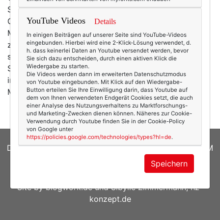
Schnickschnack und Dingsbums, sondern mit
YouTube Videos
Geschriebenem – wie es sich für Wortfrauen gehört.
Details
Mir wurde in diesem Jahr
Simone Harland
In einigen Beiträgen auf unserer Seite sind YouTube-Videos
eingebunden. Hierbei wird eine 2-Klick-Lösung verwendet, d.
zugewichtelt. Was geradezu perfekt passte, denn sie
h. dass keinerlei Daten an Youtube versendet werden, bevor
schreibt (neben der professionellen Schreiberei als
Sie sich dazu entscheiden, durch einen aktiven Klick die
Wiedergabe zu starten.
Sachbuchautorin und Redakteurin) das Blog "Geboren
Die Videos werden dann im erweiterten Datenschutzmodus
in den Sechzigern". Das Blog wendet sich also an
von Youtube eingebunden. Mit Klick auf den Wiedergabe-
Button erteilen Sie Ihre Einwilligung darin, dass Youtube auf
Menschen,…
mehr
dem von Ihnen verwendeten Endgerät Cookies setzt, die auch
einer Analyse des Nutzungsverhaltens zu Marktforschungs-
und Marketing-Zwecken dienen können. Näheres zur Cookie-
Verwendung durch Youtube finden Sie in der Cookie-Policy
von Google unter
https://policies.google.com/technologies/types?hl=de
.
DATENSCHUTZERKLÄRUNG
|
COOKIES
|
IMPRESSUM
Speichern
© 2026
texterella.de
| Susanne Ackstaller
Site by
blogwork.de
und
Sibylle Zimmermann, hz-
konzept.de