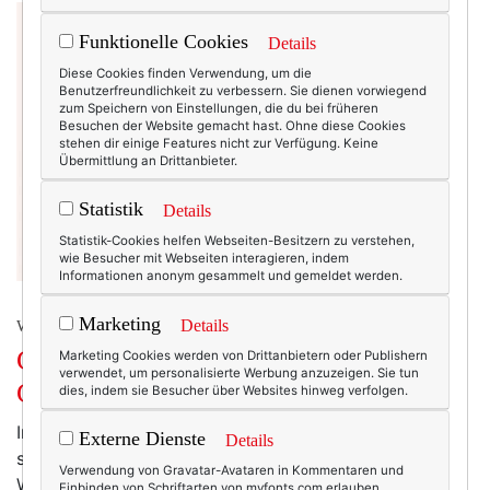
Funktionelle Cookies
Details
Diese Cookies finden Verwendung, um die
Benutzerfreundlichkeit zu verbessern. Sie dienen vorwiegend
zum Speichern von Einstellungen, die du bei früheren
Besuchen der Website gemacht hast. Ohne diese Cookies
stehen dir einige Features nicht zur Verfügung. Keine
Übermittlung an Drittanbieter.
Statistik
Details
Statistik-Cookies helfen Webseiten-Besitzern zu verstehen,
wie Besucher mit Webseiten interagieren, indem
Informationen anonym gesammelt und gemeldet werden.
Marketing
Details
WERBUNG
Geboren in den Sechzigern. Ein
Marketing Cookies werden von Drittanbietern oder Publishern
verwendet, um personalisierte Werbung anzuzeigen. Sie tun
Gastbeitrag von Simone Harland.
dies, indem sie Besucher über Websites hinweg verfolgen.
In meinem liebsten Lieblingsnetzwerk Texttreff ist es
Externe Dienste
Details
seit einigen Jahren Tradition, dass wir uns zu
Verwendung von Gravatar-Avataren in Kommentaren und
Weihnachten bewichteln. Natürlich nicht mit
Einbinden von Schriftarten von myfonts.com erlauben