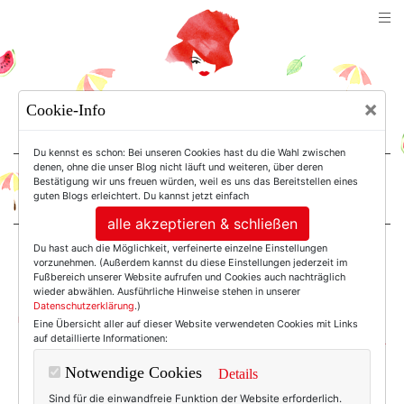
TEXTERELLA
×
Cookie-Info
SUSANNE ACKSTALLER
Du kennst es schon: Bei unseren Cookies hast du die Wahl zwischen
denen, ohne die unser Blog nicht läuft und weiteren, über deren
Bestätigung wir uns freuen würden, weil es uns das Bereitstellen eines
For Women. Not Girls.
guten Blogs erleichtert. Du kannst jetzt einfach
alle akzeptieren & schließen
Du hast auch die Möglichkeit, verfeinerte einzelne Einstellungen
Einträge mit dem
vorzunehmen. (Außerdem kannst du diese Einstellungen jederzeit im
Fußbereich unserer Website aufrufen und Cookies auch nachträglich
wieder abwählen. Ausführliche Hinweise stehen in unserer
Datenschutzerklärung
.)
Tag: Simone Harland
Eine Übersicht aller auf dieser Website verwendeten Cookies mit Links
auf detaillierte Informationen:
Notwendige Cookies
Details
Sind für die einwandfreie Funktion der Website erforderlich.