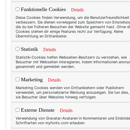
Funktionelle Cookies
Details
WER
Diese Cookies finden Verwendung, um die Benutzerfreundlichkeit
verbessern. Sie dienen vorwiegend zum Speichern von Einstellun
Geb
die du bei früheren Besuchen der Website gemacht hast. Ohne d
Cookies stehen dir einige Features nicht zur Verfügung. Keine
Sim
Übermittlung an Drittanbieter.
In me
Statistik
Details
Tradi
Statistik-Cookies helfen Webseiten-Besitzern zu verstehen, wie
Schni
Besucher mit Webseiten interagieren, indem Informationen anon
gesammelt und gemeldet werden.
für W
zugew
Marketing
Details
profe
Marketing Cookies werden von Drittanbietern oder Publishern
"Gebo
verwendet, um personalisierte Werbung anzuzeigen. Sie tun dies
sie Besucher über Websites hinweg verfolgen.
meh
Externe Dienste
Details
Verwendung von Gravatar-Avataren in Kommentaren und Einbind
BEAU
Schriftarten von myfonts.com erlauben