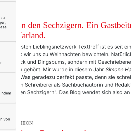
BUNG
 zu
gen,
oren in den Sechzigern. Ein Gastbeit
iese
one Harland.
inem liebsten Lieblingsnetzwerk Texttreff ist es seit e
tion, dass wir uns zu Weihnachten bewichteln. Natürlich
ckschnack und Dingsbums, sondern mit Geschriebenem
ym
ortfrauen gehört. Mir wurde in diesem Jahr
Simone Ha
ichtelt. Was geradezu perfekt passte, denn sie schre
ssionellen Schreiberei als Sachbuchautorin und Redakt
ren in den Sechzigern". Das Blog wendet sich also a
, indem
r
en von
TY & FASHION