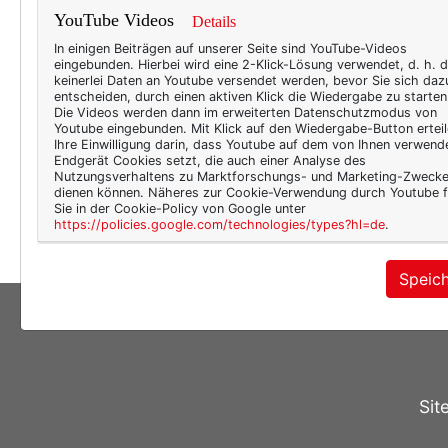
Nie
YouTube Videos
Details
(Foto
In einigen Beiträgen auf unserer Seite sind YouTube-Videos
eingebunden. Hierbei wird eine 2-Klick-Lösung verwendet, d. h. 
keinerlei Daten an Youtube versendet werden, bevor Sie sich daz
entscheiden, durch einen aktiven Klick die Wiedergabe zu starten
Die Videos werden dann im erweiterten Datenschutzmodus von
Youtube eingebunden. Mit Klick auf den Wiedergabe-Button erteil
Ihre Einwilligung darin, dass Youtube auf dem von Ihnen verwend
Endgerät Cookies setzt, die auch einer Analyse des
Nutzungsverhaltens zu Marktforschungs- und Marketing-Zweck
dienen können. Näheres zur Cookie-Verwendung durch Youtube f
Sie in der Cookie-Policy von Google unter
https://policies.google.com/technologies/types?hl=de
.
Speic
Sit