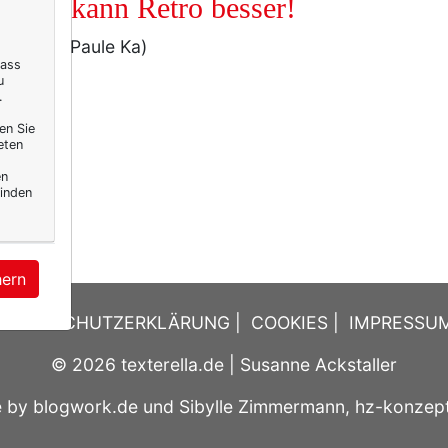
mand kann Retro besser!
/Kaufen: Paule Ka)
dass
u
.
en Sie
eten
en
inden
hern
DATENSCHUTZERKLÄRUNG
|
COOKIES
|
IMPRESSU
© 2026
texterella.de
| Susanne Ackstaller
e by
blogwork.de
und
Sibylle Zimmermann, hz-konzep