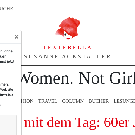
UCHE
×
TEXTERELLA
en, ohne
SUSANNE ACKSTALLER
euen
nst jetzt
or Women. Not Girl
ehmen.
 Website
Hinweise
TY & FASHION
TRAVEL
COLUMN
BÜCHER
LESUNG
f
räge mit dem Tag: 60er 