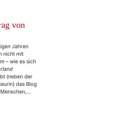
rag von
inigen Jahren
 nicht mit
 – wie es sich
rland
ibt (neben der
eurin) das Blog
n Menschen,…