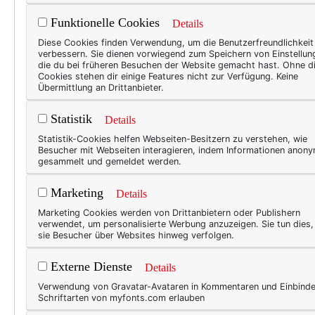
ziemlich fremd (dazu arbeite
Funktionelle Cookies
Details
Interviewpartnerin wohl auc
Diese Cookies finden Verwendung, um die Benutzerfreundlichkeit
verbessern. Sie dienen vorwiegend zum Speichern von Einstellun
Karin Austmeyer
ist 60. Mit 
die du bei früheren Besuchen der Website gemacht hast. Ohne d
Cookies stehen dir einige Features nicht zur Verfügung. Keine
hinübergleiten – hat sie no
Übermittlung an Drittanbieter.
Unternehmen aufgeben musste
Statistik
Webdesignerin. Pünktlich zu
Details
erste Lifestyle-Blog für Fra
Statistik-Cookies helfen Webseiten-Besitzern zu verstehen, wie
Besucher mit Webseiten interagieren, indem Informationen anon
geben – und außerdem zeigen
gesammelt und gemeldet werden.
Marketing
Details
Marketing Cookies werden von Drittanbietern oder Publishern
verwendet, um personalisierte Werbung anzuzeigen. Sie tun dies
sie Besucher über Websites hinweg verfolgen.
Externe Dienste
Details
Verwendung von Gravatar-Avataren in Kommentaren und Einbind
Schriftarten von myfonts.com erlauben