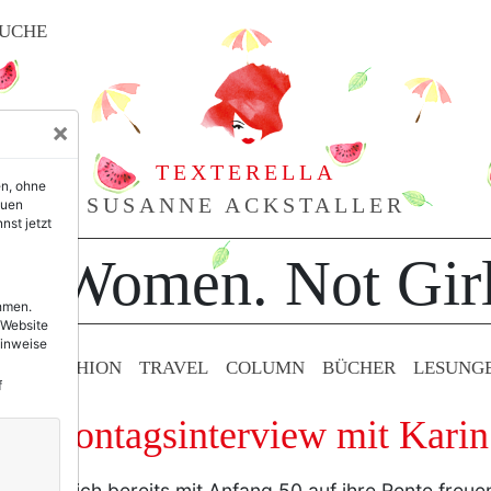
UCHE
×
TEXTERELLA
en, ohne
SUSANNE ACKSTALLER
euen
nst jetzt
or Women. Not Girl
ehmen.
 Website
Hinweise
TY & FASHION
TRAVEL
COLUMN
BÜCHER
LESUNG
f
as Montagsinterview mit Karin
n, die sich bereits mit Anfang 50 auf ihre Rente freuen