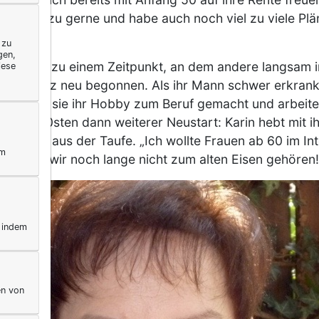
 ich viel zu gerne und habe auch noch viel zu viele Pl
h.
 zu
gen,
55 – also zu einem Zeitpunkt, an dem andere langsam in 
iese
ch mal ganz neu begonnen. Als ihr Mann schwer erkran
n, hat sie ihr Hobby zum Beruf gemacht und arbeitet 
 ihrem 60sten dann weiterer Neustart: Karin hebt mit 
uen ab 60 aus der Taufe. „Ich wollte Frauen ab 60 im In
ym
, dass wir noch lange nicht zum alten Eisen gehören!“
, indem
en von