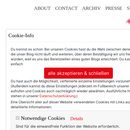
ABOUT
CONTACT
ARCHIV
PRESSE
S
Cookie-Info
Du kennst es schon: Bei unseren Cookies hast du die Wahl zwischen den
die unser Blog nicht läuft und weiteren, über deren Bestätigung wir uns fr
würden, weil es uns das Bereitstellen eines guten Blogs erleichtert. Du kan
einfach
F
alle akzeptieren & schließen
Du hast auch die Möglichkeit, verfeinerte einzelne Einstellungen vorzun
(Außerdem kannst du diese Einstellungen jederzeit im Fußbereich unserer
aufrufen und Cookies auch nachträglich wieder abwählen. Ausführliche 
stehen in unserer
Datenschutzerklärung
.)
50+ LIFESTYLE
BEAU
Eine Übersicht aller auf dieser Website verwendeten Cookies mit Links au
detaillierte Informationen:
Frauen ab 60: D
Notwendige Cookies
Details
Sind für die einwandfreie Funktion der Website erforderlich.
Es gibt nicht wenige Mensche