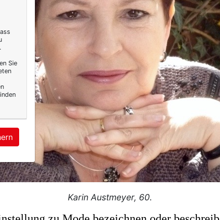
dass
u
.
en Sie
eten
en
inden
hern
Karin Austmeyer, 60.
nstellung zu Mode bezeichnen oder beschreib