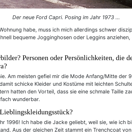
Der neue Ford Capri. Posing im Jahr 1973 ...
Wohnung habe, muss ich mich allerdings schwer diszipl
nell bequeme Jogginghosen oder Leggins anziehen, ei
bilder? Personen oder Persönlichkeiten, die d
ra?
 nie. Am meisten gefiel mir die Mode Anfang/Mitte der 
amit schicke Kleider und Kostüme mit leichten Schulte
ltern hatten den Vorteil, dass sie eine schmale Taille 
infach wunderbar.
n Lieblingskleidungsstück?
r 1996! Ich habe die Jacke geliebt, weil sie, wie ich b
stand. Aus der gleichen Zeit stammt ein Trenchcoat vo