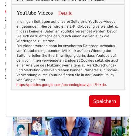
2009 selbstständig.
Ihr ganz eigenes Konzept: die
Espresso-Strategie.
Weil sie guten Espresso liebt (der
YouTube Videos
Details
übrigens optimale 10 Bar Druck braucht, falls sich
In einigen Beiträgen auf unserer Seite sind YouTube-Videos
jemand über den Domain-Namen wundert ...). Die
eingebunden. Hierbei wird eine 2-Klick-Lösung verwendet, d.
h. dass keinerlei Daten an Youtube versendet werden, bevor
Selbstständigkeit war für sie ein ganz wichtiger
Sie sich dazu entscheiden, durch einen aktiven Klick die
Lebensschritt: "Ich habe mich intensiv mit der Frage
Wiedergabe zu starten.
Die Videos werden dann im erweiterten Datenschutzmodus
beschäftigt, wer bin ich, was will ich, wie will ich
von Youtube eingebunden. Mit Klick auf den Wiedergabe-
rüberkommen. Von Anfang an ist alles, was ich tat, so
Button erteilen Sie Ihre Einwilligung darin, dass Youtube auf
dem von Ihnen verwendeten Endgerät Cookies setzt, die auch
positiv aufgenommen worden wie nichts zuvor. Das
einer Analyse des Nutzungsverhaltens zu Marktforschungs-
hat mich überrascht." Nun, wer Maren kennt, den
und Marketing-Zwecken dienen können. Näheres zur Cookie-
Verwendung durch Youtube finden Sie in der Cookie-Policy
überrascht all das eher weniger ... :-)
von Google unter
https://policies.google.com/technologies/types?hl=de
.
Speichern