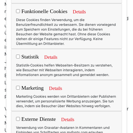
Maren ist eine jener Perlen, die sich Gott sei dank in
meinem Internetz verfangen haben: erst twitter, dann
Funktionelle Cookies
Details
ein Netzwerktag, wo wir uns lang und sehr bereichernd
Diese Cookies finden Verwendung, um die
unterhalten haben. Schließlich ein Vormittag, wo sie
Benutzerfreundlichkeit zu verbessern. Sie dienen vorwiegend
zum Speichern von Einstellungen, die du bei früheren
über ihre
Passion Projects
sprach - eine Idee, ja,
Besuchen der Website gemacht hast. Ohne diese Cookies
eigentlich ein Lebenskonzept, das ich unglaublich
stehen dir einige Features nicht zur Verfügung. Keine
Übermittlung an Drittanbieter.
inspirierend finde. Aus ihren
Passion Projects
zieht
Maren viel Energie: So verbringt sie bereits seit fünf
Statistik
Details
Jahren jeden Freitag malend hinter der Staffelei und
Statistik-Cookies helfen Webseiten-Besitzern zu verstehen,
hat
im letzten Sommer zu Fuß die Alpen
überquert.
wie Besucher mit Webseiten interagieren, indem
Einfach, weil sie die Herausforderung liebt und eine
Informationen anonym gesammelt und gemeldet werden.
Leidenschaft für immer neue Projekte hat. Wenn man
Marketing
Details
sie anschaut, sollten wir wohl alle ein ganz eigenes
Passion Project haben.
Marketing Cookies werden von Drittanbietern oder Publishern
verwendet, um personalisierte Werbung anzuzeigen. Sie tun
dies, indem sie Besucher über Websites hinweg verfolgen.
Von Beruf ist Maren (noch relativ frische 40 und Mutter
von drei Kindern zwischen neun und dreizehn)
Externe Dienste
Details
Markenberaterin für Selbständige und kleine
Verwendung von Gravatar-Avataren in Kommentaren und
Unternehmen der Dienstleistungsbranche und seit
Einbinden von Schriftarten von myfonts.com erlauben