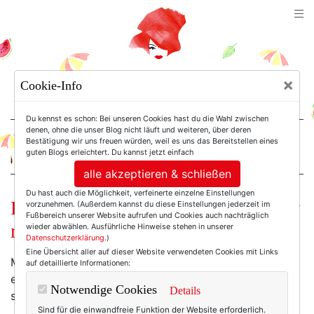
TEXTERELLA
×
Cookie-Info
SUSANNE ACKSTALLER
Du kennst es schon: Bei unseren Cookies hast du die Wahl zwischen
denen, ohne die unser Blog nicht läuft und weiteren, über deren
Bestätigung wir uns freuen würden, weil es uns das Bereitstellen eines
For Women. Not Girls.
guten Blogs erleichtert. Du kannst jetzt einfach
alle akzeptieren & schließen
Du hast auch die Möglichkeit, verfeinerte einzelne Einstellungen
Frauen ab 40: Das Montagsinterview
vorzunehmen. (Außerdem kannst du diese Einstellungen jederzeit im
Fußbereich unserer Website aufrufen und Cookies auch nachträglich
mit Maren Martschenko.
wieder abwählen. Ausführliche Hinweise stehen in unserer
Datenschutzerklärung
.)
Eine Übersicht aller auf dieser Website verwendeten Cookies mit Links
Maren Martschenko. Hinter diesen Namen musste ich
auf detaillierte Informationen:
einen Punkt setzen. So klangvoll finde ich ihn. Und so
Notwendige Cookies
Details
spannend und liebenswert die Frau dahinter!
Sind für die einwandfreie Funktion der Website erforderlich.