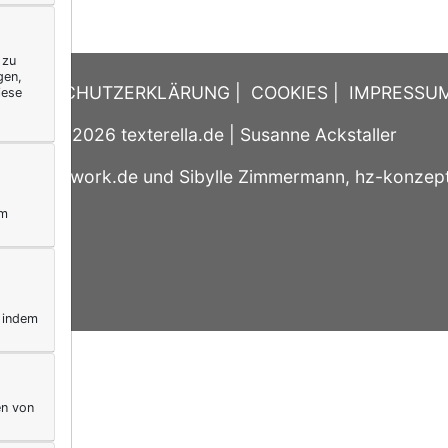
 zu
gen,
DATENSCHUTZERKLÄRUNG
|
COOKIES
|
IMPRESSU
iese
© 2026
texterella.de
| Susanne Ackstaller
e by
blogwork.de
und
Sibylle Zimmermann, hz-konzep
ym
, indem
en von