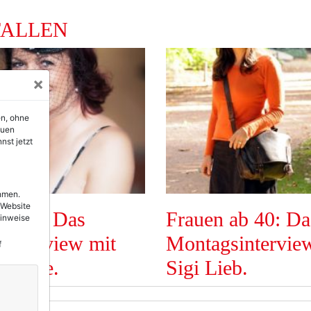
FALLEN
×
en, ohne
euen
nst jetzt
ehmen.
 Website
ab 40: Das
Frauen ab 40: Da
Hinweise
interview mit
Montagsintervie
f
 Avide.
Sigi Lieb.