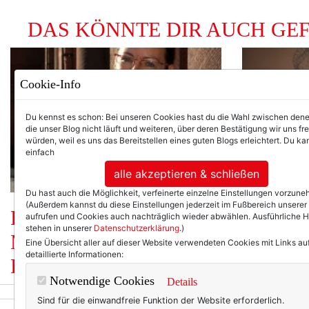
DAS KÖNNTE DIR AUCH GE
Cookie-Info
Du kennst es schon: Bei unseren Cookies hast du die Wahl zwischen den
die unser Blog nicht läuft und weiteren, über deren Bestätigung wir uns fr
würden, weil es uns das Bereitstellen eines guten Blogs erleichtert. Du kan
einfach
alle akzeptieren & schließen
zurück
Du hast auch die Möglichkeit, verfeinerte einzelne Einstellungen vorzun
(Außerdem kannst du diese Einstellungen jederzeit im Fußbereich unserer
Frauen ab 40: Das
Frauen 
aufrufen und Cookies auch nachträglich wieder abwählen. Ausführliche 
stehen in unserer
Datenschutzerklärung
.)
Montagsinterview mit
Montags
Eine Übersicht aller auf dieser Website verwendeten Cookies mit Links au
detaillierte Informationen:
Dorothee Köhler.
Aveleen
Notwendige Cookies
Details
Sind für die einwandfreie Funktion der Website erforderlich.