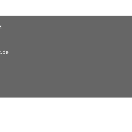
M
t.de