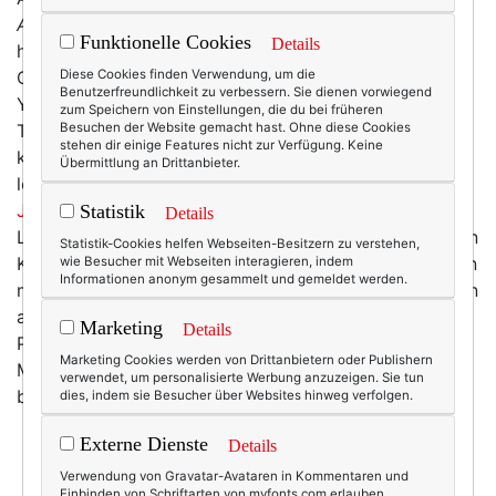
Alexandra Graßler.
Alexandra ist Business Coach und
Funktionelle Cookies
Details
hilft Unternehmerinnen, Ordnung und Struktur in ihr
Chaos und Ruhe in ihre Überforderung zu bringen.
Diese Cookies finden Verwendung, um die
Benutzerfreundlichkeit zu verbessern. Sie dienen vorwiegend
YES! So was könnte ich oft genug brauchen.
zum Speichern von Einstellungen, die du bei früheren
Tatsächlich habe ich Alexandra über ihren Beruf
Besuchen der Website gemacht hast. Ohne diese Cookies
stehen dir einige Features nicht zur Verfügung. Keine
kennen gelernt: Über ihre Fasten-Challenge, an der ich
Übermittlung an Drittanbieter.
letztes Jahr teilgenommen habe –
und auch dieses
Jahr bin ich wieder dabei
. Dabei geht es darum, das
Statistik
Details
Leben zu entrümpeln. Frei nach dem Motto: Schaff den
Statistik-Cookies helfen Webseiten-Besitzern zu verstehen,
Krempel aus dem Haus! Und davon gibt es vor allem in
wie Besucher mit Webseiten interagieren, indem
Informationen anonym gesammelt und gemeldet werden.
meinem Büro wirklich reichlich! Und dann ist die Aktion
auch noch mit ein bisschen Charity verbunden: 20
Marketing
Details
Prozent der Teilnehmergebühren gehen als
Marketing Cookies werden von Drittanbietern oder Publishern
Mikrokredite an Frauen in ärmeren Ländern. Super. Ich
verwendet, um personalisierte Werbung anzuzeigen. Sie tun
bin dabei. Vielleicht sehen wir uns ja dort?
dies, indem sie Besucher über Websites hinweg verfolgen.
Externe Dienste
Details
Verwendung von Gravatar-Avataren in Kommentaren und
Einbinden von Schriftarten von myfonts.com erlauben