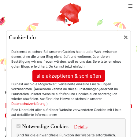
TEXTERELLA
×
Cookie-Info
SUSANNE ACKSTALLER
Du kennst es schon: Bei unseren Cookies hast du die Wahl zwischen
denen, ohne die unser Blog nicht läuft und weiteren, über deren
Bestätigung wir uns freuen würden, weil es uns das Bereitstellen eines
For Women. Not Girls.
guten Blogs erleichtert. Du kannst jetzt einfach
alle akzeptieren & schließen
Du hast auch die Möglichkeit, verfeinerte einzelne Einstellungen
vorzunehmen. (Außerdem kannst du diese Einstellungen jederzeit im
FRAUEN AB 40.
Fußbereich unserer Website aufrufen und Cookies auch nachträglich
wieder abwählen. Ausführliche Hinweise stehen in unserer
Das Montagsinterview mit Alexandra
Datenschutzerklärung
.)
Eine Übersicht aller auf dieser Website verwendeten Cookies mit Links
Graßler.
auf detaillierte Informationen:
Notwendige Cookies
Details
Heute habe ich eine Frau zu Gast, die ich in meinem
Sind für die einwandfreie Funktion der Website erforderlich.
Alltag manchmal gerne an meiner Seite hätte: