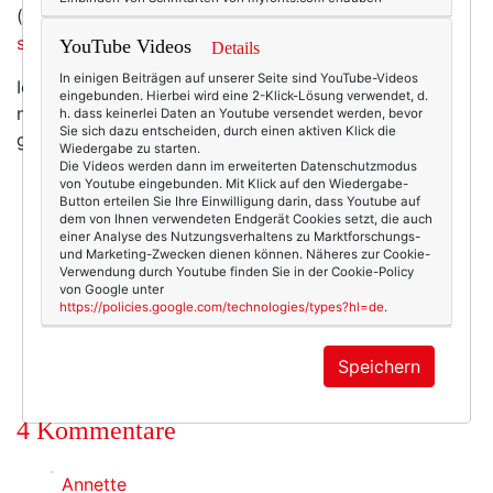
(Foto/Kaufen:
Playground Vintage
; gefunden via
shoppingverse
)
YouTube Videos
Details
In einigen Beiträgen auf unserer Seite sind YouTube-Videos
Ich liebe sie. (Welcher deutschen Größe entspricht
eingebunden. Hierbei wird eine 2-Klick-Lösung verwendet, d.
noch mal US-Größe 7,5? Ach nein, ich will das lieber
h. dass keinerlei Daten an Youtube versendet werden, bevor
Sie sich dazu entscheiden, durch einen aktiven Klick die
gar nicht wissen.)
Wiedergabe zu starten.
Die Videos werden dann im erweiterten Datenschutzmodus
von Youtube eingebunden. Mit Klick auf den Wiedergabe-
Button erteilen Sie Ihre Einwilligung darin, dass Youtube auf
dem von Ihnen verwendeten Endgerät Cookies setzt, die auch
einer Analyse des Nutzungsverhaltens zu Marktforschungs-
5684
4
und Marketing-Zwecken dienen können. Näheres zur Cookie-
Verwendung durch Youtube finden Sie in der Cookie-Policy
Beauty & Fashion
26.03.2013
von Google unter
https://policies.google.com/technologies/types?hl=de
.
80er
,
grunge
,
schuhe
,
vintage
Speichern
4 Kommentare
Annette