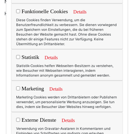
Natürlich trage ich sie nie. Wann auch. Wo auch.
Funktionelle Cookies
Details
Hier ein weiteres Exemplar:
Diese Cookies finden Verwendung, um die
Benutzerfreundlichkeit zu verbessern. Sie dienen vorwiegend
zum Speichern von Einstellungen, die du bei früheren
Besuchen der Website gemacht hast. Ohne diese Cookies
stehen dir einige Features nicht zur Verfügung. Keine
Übermittlung an Drittanbieter.
Statistik
Details
Statistik-Cookies helfen Webseiten-Besitzern zu verstehen,
wie Besucher mit Webseiten interagieren, indem
Informationen anonym gesammelt und gemeldet werden.
Marketing
Details
Marketing Cookies werden von Drittanbietern oder Publishern
verwendet, um personalisierte Werbung anzuzeigen. Sie tun
dies, indem sie Besucher über Websites hinweg verfolgen.
Externe Dienste
Details
Verwendung von Gravatar-Avataren in Kommentaren und
Einbinden von Schriftarten von myfonts.com erlauben