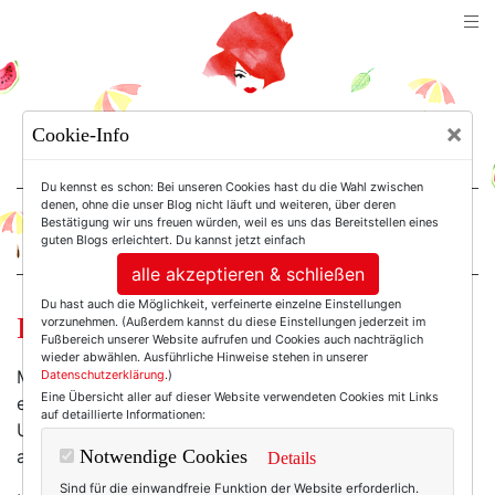
TEXTERELLA
×
Cookie-Info
SUSANNE ACKSTALLER
Du kennst es schon: Bei unseren Cookies hast du die Wahl zwischen
denen, ohne die unser Blog nicht läuft und weiteren, über deren
Bestätigung wir uns freuen würden, weil es uns das Bereitstellen eines
For Women. Not Girls.
guten Blogs erleichtert. Du kannst jetzt einfach
alle akzeptieren & schließen
Du hast auch die Möglichkeit, verfeinerte einzelne Einstellungen
Das heutige Schuh-Drama.
vorzunehmen. (Außerdem kannst du diese Einstellungen jederzeit im
Fußbereich unserer Website aufrufen und Cookies auch nachträglich
wieder abwählen. Ausführliche Hinweise stehen in unserer
Mein Hang zu Drama-Schuhen ist legendär - ich habe
Datenschutzerklärung
.)
Eine Übersicht aller auf dieser Website verwendeten Cookies mit Links
eine völlig irrationale Liebe zu ausgefallenen Schuhen.
auf detaillierte Informationen:
Und wenn ich "ausgefallen" sage, meine ich -
ausgefallen.
Notwendige Cookies
Details
Sind für die einwandfreie Funktion der Website erforderlich.