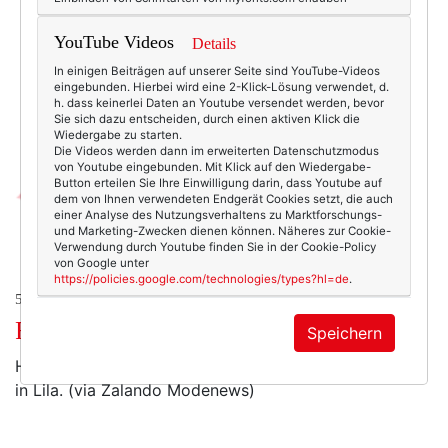
YouTube Videos
Details
In einigen Beiträgen auf unserer Seite sind YouTube-Videos
eingebunden. Hierbei wird eine 2-Klick-Lösung verwendet, d.
h. dass keinerlei Daten an Youtube versendet werden, bevor
Sie sich dazu entscheiden, durch einen aktiven Klick die
Wiedergabe zu starten.
Die Videos werden dann im erweiterten Datenschutzmodus
von Youtube eingebunden. Mit Klick auf den Wiedergabe-
Button erteilen Sie Ihre Einwilligung darin, dass Youtube auf
dem von Ihnen verwendeten Endgerät Cookies setzt, die auch
einer Analyse des Nutzungsverhaltens zu Marktforschungs-
und Marketing-Zwecken dienen können. Näheres zur Cookie-
Verwendung durch Youtube finden Sie in der Cookie-Policy
von Google unter
https://policies.google.com/technologies/types?hl=de
.
50+ LIFESTYLE
Roman Polanski für Prada.
Speichern
Helena und Ben waren auch dabei. Und ein Pelzmantel
in Lila. (via Zalando Modenews)