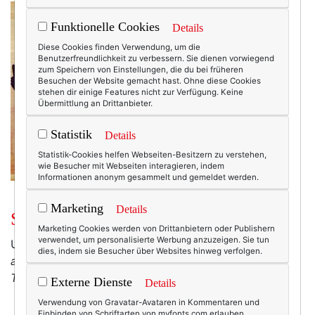
Funktionelle Cookies
Details
Diese Cookies finden Verwendung, um die
Benutzerfreundlichkeit zu verbessern. Sie dienen vorwiegend
zum Speichern von Einstellungen, die du bei früheren
Besuchen der Website gemacht hast. Ohne diese Cookies
stehen dir einige Features nicht zur Verfügung. Keine
Übermittlung an Drittanbieter.
Statistik
Details
Statistik-Cookies helfen Webseiten-Besitzern zu verstehen,
wie Besucher mit Webseiten interagieren, indem
Informationen anonym gesammelt und gemeldet werden.
Marketing
Details
Saturday Night Fever!
Marketing Cookies werden von Drittanbietern oder Publishern
verwendet, um personalisierte Werbung anzuzeigen. Sie tun
Und das sind meine Accessoires:
Schuhe: Kitten Heels
dies, indem sie Besucher über Websites hinweg verfolgen.
aus schwarzem Satin von Pura Lopez. Kette: Marni.
Tasche: Prada (Vintage)
Externe Dienste
Details
Verwendung von Gravatar-Avataren in Kommentaren und
Einbinden von Schriftarten von myfonts.com erlauben