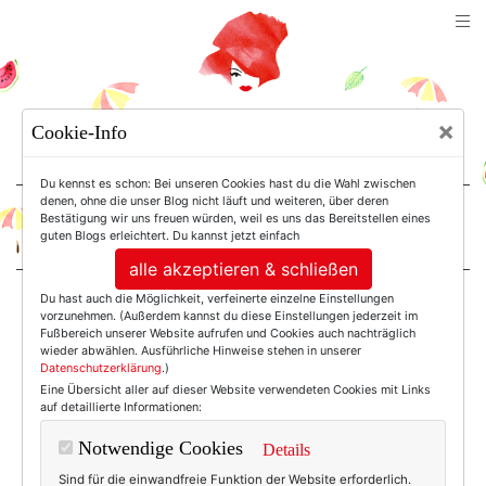
TEXTERELLA
×
Cookie-Info
SUSANNE ACKSTALLER
Du kennst es schon: Bei unseren Cookies hast du die Wahl zwischen
denen, ohne die unser Blog nicht läuft und weiteren, über deren
Bestätigung wir uns freuen würden, weil es uns das Bereitstellen eines
For Women. Not Girls.
guten Blogs erleichtert. Du kannst jetzt einfach
alle akzeptieren & schließen
Du hast auch die Möglichkeit, verfeinerte einzelne Einstellungen
Einträge mit dem
vorzunehmen. (Außerdem kannst du diese Einstellungen jederzeit im
Fußbereich unserer Website aufrufen und Cookies auch nachträglich
wieder abwählen. Ausführliche Hinweise stehen in unserer
Datenschutzerklärung
.)
Tag: Prada
Eine Übersicht aller auf dieser Website verwendeten Cookies mit Links
auf detaillierte Informationen:
Notwendige Cookies
Details
Sind für die einwandfreie Funktion der Website erforderlich.