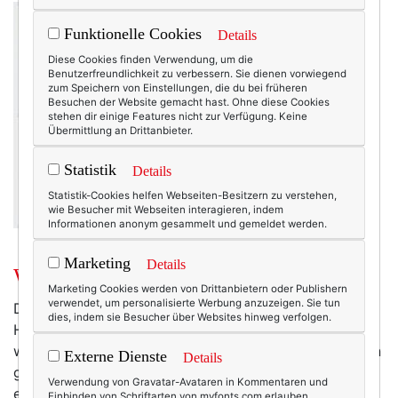
Funktionelle Cookies
Details
Diese Cookies finden Verwendung, um die
Benutzerfreundlichkeit zu verbessern. Sie dienen vorwiegend
zum Speichern von Einstellungen, die du bei früheren
Besuchen der Website gemacht hast. Ohne diese Cookies
stehen dir einige Features nicht zur Verfügung. Keine
Übermittlung an Drittanbieter.
Statistik
Details
Statistik-Cookies helfen Webseiten-Besitzern zu verstehen,
wie Besucher mit Webseiten interagieren, indem
Informationen anonym gesammelt und gemeldet werden.
Marketing
Details
Wochenend-Wow: naturschön!
Marketing Cookies werden von Drittanbietern oder Publishern
verwendet, um personalisierte Werbung anzuzeigen. Sie tun
Die rohen Schmuckschönheiten in allen Farben, die
dies, indem sie Besucher über Websites hinweg verfolgen.
Halbedelsteine so hergeben, gibt es bei Nallik. Und
wem diese noch nicht ursprünglich genug sind, für den
Externe Dienste
Details
gibt es auch noch eine urzeitlichere Variante in Form
Verwendung von Gravatar-Avataren in Kommentaren und
eines versteinerten Haifischzahns ...
Einbinden von Schriftarten von myfonts.com erlauben