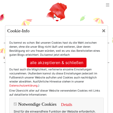
TEXTERELLA
×
Cookie-Info
SUSANNE ACKSTALLER
Du kennst es schon: Bei unseren Cookies hast du die Wahl zwischen
denen, ohne die unser Blog nicht läuft und weiteren, über deren
Bestätigung wir uns freuen würden, weil es uns das Bereitstellen eines
For Women. Not Girls.
guten Blogs erleichtert. Du kannst jetzt einfach
alle akzeptieren & schließen
Du hast auch die Möglichkeit, verfeinerte einzelne Einstellungen
Einträge mit dem
vorzunehmen. (Außerdem kannst du diese Einstellungen jederzeit im
Fußbereich unserer Website aufrufen und Cookies auch nachträglich
wieder abwählen. Ausführliche Hinweise stehen in unserer
Datenschutzerklärung
.)
Tag: Ketten
Eine Übersicht aller auf dieser Website verwendeten Cookies mit Links
auf detaillierte Informationen:
Notwendige Cookies
Details
Sind für die einwandfreie Funktion der Website erforderlich.