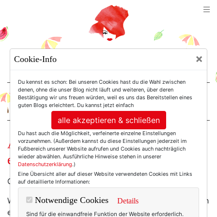
TEXTERELLA
×
Cookie-Info
SUSANNE ACKSTALLER
Du kennst es schon: Bei unseren Cookies hast du die Wahl zwischen
denen, ohne die unser Blog nicht läuft und weiteren, über deren
Bestätigung wir uns freuen würden, weil es uns das Bereitstellen eines
For Women. Not Girls.
guten Blogs erleichtert. Du kannst jetzt einfach
alle akzeptieren & schließen
Du hast auch die Möglichkeit, verfeinerte einzelne Einstellungen
Ach, könnten Sonntage doch immer
vorzunehmen. (Außerdem kannst du diese Einstellungen jederzeit im
Fußbereich unserer Website aufrufen und Cookies auch nachträglich
endlos sein!
wieder abwählen. Ausführliche Hinweise stehen in unserer
Datenschutzerklärung
.)
Eine Übersicht aller auf dieser Website verwendeten Cookies mit Links
Okay, ich geb zu: Die Headline ist ein wenig bemüht.
auf detaillierte Informationen:
Notwendige Cookies
Was ich eigentlich sagen will: Im Sommer hatte sie sich
Details
ein bisschen in der Schmuckschublade versteckt -
Sind für die einwandfreie Funktion der Website erforderlich.