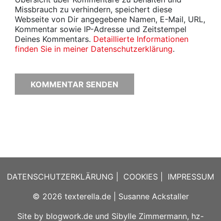
Missbrauch zu verhindern, speichert diese
Webseite von Dir angegebene Namen, E-Mail, URL,
Kommentar sowie IP-Adresse und Zeitstempel
Deines Kommentars.
Detaillierte Informationen
finden Sie in meiner Datenschutzerklärung
.
DATENSCHUTZERKLÄRUNG
|
COOKIES
|
IMPRESSUM
© 2026
texterella.de
| Susanne Ackstaller
Site by
blogwork.de
und
Sibylle Zimmermann, hz-