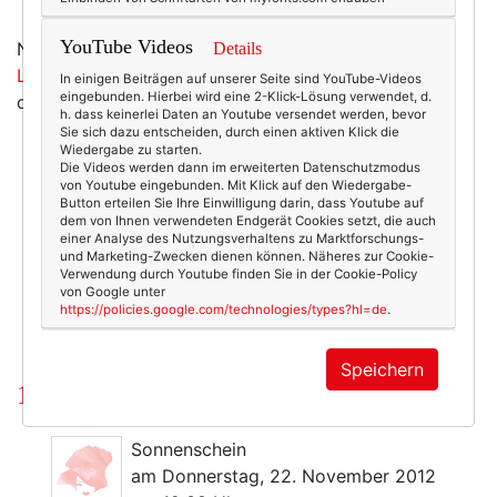
YouTube Videos
Nicht ganz so sehr geliebt wie meine
TeNo
Details
LongChains
(die trage ich ja auch das ganze Jahr
In einigen Beiträgen auf unserer Seite sind YouTube-Videos
eingebunden. Hierbei wird eine 2-Klick-Lösung verwendet, d.
durch), aber doch schon auch sehr sehr sehr. :-)
h. dass keinerlei Daten an Youtube versendet werden, bevor
Sie sich dazu entscheiden, durch einen aktiven Klick die
Wiedergabe zu starten.
Die Videos werden dann im erweiterten Datenschutzmodus
von Youtube eingebunden. Mit Klick auf den Wiedergabe-
4527
1
Button erteilen Sie Ihre Einwilligung darin, dass Youtube auf
dem von Ihnen verwendeten Endgerät Cookies setzt, die auch
Beauty & Fashion
18.11.2012
einer Analyse des Nutzungsverhaltens zu Marktforschungs-
und Marketing-Zwecken dienen können. Näheres zur Cookie-
Verwendung durch Youtube finden Sie in der Cookie-Policy
ketten
,
schmuck
,
teno
,
teno endless
von Google unter
https://policies.google.com/technologies/types?hl=de
.
Speichern
1 Kommentar
Sonnenschein
am Donnerstag, 22. November 2012