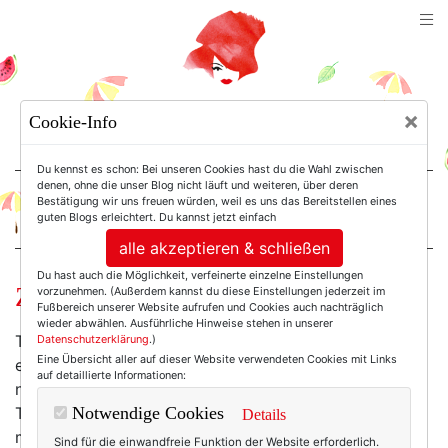
TEXTERELLA
×
Cookie-Info
SUSANNE ACKSTALLER
Du kennst es schon: Bei unseren Cookies hast du die Wahl zwischen
denen, ohne die unser Blog nicht läuft und weiteren, über deren
Bestätigung wir uns freuen würden, weil es uns das Bereitstellen eines
For Women. Not Girls.
guten Blogs erleichtert. Du kannst jetzt einfach
alle akzeptieren & schließen
Du hast auch die Möglichkeit, verfeinerte einzelne Einstellungen
Zum Trost: Schuhe!
vorzunehmen. (Außerdem kannst du diese Einstellungen jederzeit im
Fußbereich unserer Website aufrufen und Cookies auch nachträglich
wieder abwählen. Ausführliche Hinweise stehen in unserer
Trostschokolade gibt es ja schon länger. Und nun gibt
Datenschutzerklärung
.)
Eine Übersicht aller auf dieser Website verwendeten Cookies mit Links
es auch tröstende Schuhe! Endlich. Dass da noch
auf detaillierte Informationen:
niemand früher drauf gekommen ist? Besonders weil
Trostschuhe anders als Trostschokolade ja noch nicht
Notwendige Cookies
Details
mal dick machen. Und Pickel kriegt man davon auch
Sind für die einwandfreie Funktion der Website erforderlich.