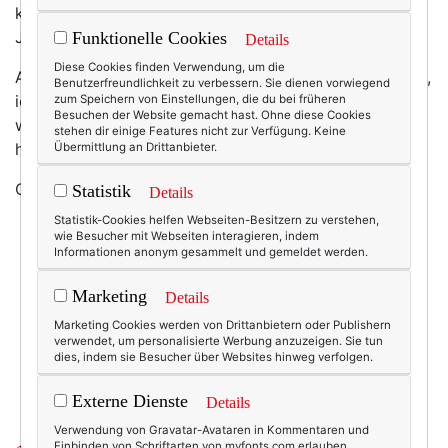
korallfarbenen Shirt? Zum taillierten schwarzen Top,
Jeans und
Diva-Sonnenbrille
?
Funktionelle Cookies
Details
Diese Cookies finden Verwendung, um die
Aber nein, auch dazu nicht, nein, ich brauche das nicht,
Benutzerfreundlichkeit zu verbessern. Sie dienen vorwiegend
ich will das nicht und ich
soll
das auch nicht. Auch
zum Speichern von Einstellungen, die du bei früheren
Besuchen der Website gemacht hast. Ohne diese Cookies
wenn es bei
mytheresa
auch noch so verführerisch
stehen dir einige Features nicht zur Verfügung. Keine
heruntergesetzt ist.
Übermittlung an Drittanbieter.
Oder etwa doch?
Statistik
Details
Statistik-Cookies helfen Webseiten-Besitzern zu verstehen,
wie Besucher mit Webseiten interagieren, indem
Informationen anonym gesammelt und gemeldet werden.
20401
11
Marketing
Details
27.07.2009
Marketing Cookies werden von Drittanbietern oder Publishern
verwendet, um personalisierte Werbung anzuzeigen. Sie tun
armband
,
marni
,
modeschmuck
,
mytheresa.com
,
dies, indem sie Besucher über Websites hinweg verfolgen.
Externe Dienste
Details
Verwendung von Gravatar-Avataren in Kommentaren und
Einbinden von Schriftarten von myfonts.com erlauben