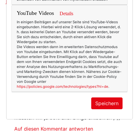
11 Kommentare
YouTube Videos
Details
Dirk
In einigen Beiträgen auf unserer Seite sind YouTube-Videos
am Dienstag, 28. Juli 2009 um 11:06
eingebunden. Hierbei wird eine 2-Klick-Lösung verwendet, d.
Uhr
h. dass keinerlei Daten an Youtube versendet werden, bevor
Sie sich dazu entscheiden, durch einen aktiven Klick die
Mir gefällt’s! Zum schlichten schwarzen Kleid.
Wiedergabe zu starten.
Schönen Abend.
Die Videos werden dann im erweiterten Datenschutzmodus
von Youtube eingebunden. Mit Klick auf den Wiedergabe-
Button erteilen Sie Ihre Einwilligung darin, dass Youtube auf
Auf diesen Kommentar antworten
dem von Ihnen verwendeten Endgerät Cookies setzt, die auch
einer Analyse des Nutzungsverhaltens zu Marktforschungs-
und Marketing-Zwecken dienen können. Näheres zur Cookie-
antje
Verwendung durch Youtube finden Sie in der Cookie-Policy
am Dienstag, 28. Juli 2009 um 11:19
von Google unter
https://policies.google.com/technologies/types?hl=de
.
Uhr
Das steht dir bestimmt ganz wunderbar, vor
Speichern
allem zum schlichten kleinen Schwarzen! Was
BRAUCHT man schon? Um konsequent zu sein,
müssten wir ja 99% aller Dinge entbehren ;-))
Auf diesen Kommentar antworten