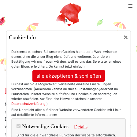
TEXTERELLA
×
Cookie-Info
SUSANNE ACKSTALLER
Du kennst es schon: Bei unseren Cookies hast du die Wahl zwischen
denen, ohne die unser Blog nicht läuft und weiteren, über deren
Bestätigung wir uns freuen würden, weil es uns das Bereitstellen eines
For Women. Not Girls.
guten Blogs erleichtert. Du kannst jetzt einfach
alle akzeptieren & schließen
Du hast auch die Möglichkeit, verfeinerte einzelne Einstellungen
Brauche ich das?
vorzunehmen. (Außerdem kannst du diese Einstellungen jederzeit im
Fußbereich unserer Website aufrufen und Cookies auch nachträglich
wieder abwählen. Ausführliche Hinweise stehen in unserer
Nein, ich brauch das nicht. Wirklich nicht. Wozu sollte
Datenschutzerklärung
.)
Eine Übersicht aller auf dieser Website verwendeten Cookies mit Links
man auch ein Marni-Armband aus roten Horn-
auf detaillierte Informationen:
Blütenblättern tragen - außer vielleicht zu diesem
wunderbar schlichten schwarzen Kleid, das bei mir seit
Notwendige Cookies
Details
neuestem im Schrank hängt? Oder zu dem
Sind für die einwandfreie Funktion der Website erforderlich.