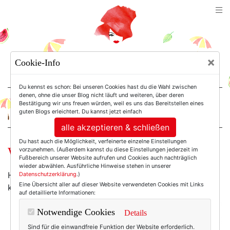
TEXTERELLA
×
Cookie-Info
SUSANNE ACKSTALLER
Du kennst es schon: Bei unseren Cookies hast du die Wahl zwischen
denen, ohne die unser Blog nicht läuft und weiteren, über deren
Bestätigung wir uns freuen würden, weil es uns das Bereitstellen eines
For Women. Not Girls.
guten Blogs erleichtert. Du kannst jetzt einfach
alle akzeptieren & schließen
Du hast auch die Möglichkeit, verfeinerte einzelne Einstellungen
Wochenend-Wow: Sommertraum!
vorzunehmen. (Außerdem kannst du diese Einstellungen jederzeit im
Fußbereich unserer Website aufrufen und Cookies auch nachträglich
wieder abwählen. Ausführliche Hinweise stehen in unserer
Hach. Zwar ziemlich unbezahlbar - aber träumen
Datenschutzerklärung
.)
Eine Übersicht aller auf dieser Website verwendeten Cookies mit Links
kostet ja nix! :-)
auf detaillierte Informationen:
Notwendige Cookies
Details
Sind für die einwandfreie Funktion der Website erforderlich.