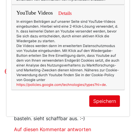
YouTube Videos
Details
4505
6
In einigen Beiträgen auf unserer Seite sind YouTube-Videos
eingebunden. Hierbei wird eine 2-Klick-Lösung verwendet, d.
Beauty & Fashion
07.07.2013
h. dass keinerlei Daten an Youtube versendet werden, bevor
Sie sich dazu entscheiden, durch einen aktiven Klick die
collier
,
deborah liebman
,
kette
,
schmuck
Wiedergabe zu starten.
Die Videos werden dann im erweiterten Datenschutzmodus
von Youtube eingebunden. Mit Klick auf den Wiedergabe-
Button erteilen Sie Ihre Einwilligung darin, dass Youtube auf
dem von Ihnen verwendeten Endgerät Cookies setzt, die auch
einer Analyse des Nutzungsverhaltens zu Marktforschungs-
6 Kommentare
und Marketing-Zwecken dienen können. Näheres zur Cookie-
Verwendung durch Youtube finden Sie in der Cookie-Policy
von Google unter
https://policies.google.com/technologies/types?hl=de
.
llimone
am Sonntag, 07. Juli 2013 um 16:11 Uhr
wunderschön - kann man aber auch als
Speichern
inspiration nehmen und sich selbst aus
glasperlen und metallperlen was ähnliches
basteln. sieht schaffbar aus. :-)
Auf diesen Kommentar antworten