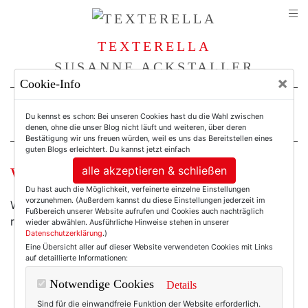
TEXTERELLA
SUSANNE ACKSTALLER
×
Cookie-Info
For Women. Not Girls.
Du kennst es schon: Bei unseren Cookies hast du die Wahl zwischen
denen, ohne die unser Blog nicht läuft und weiteren, über deren
Bestätigung wir uns freuen würden, weil es uns das Bereitstellen eines
guten Blogs erleichtert. Du kannst jetzt einfach
alle akzeptieren & schließen
Wochenend-Wow: Blütenrausch!
Du hast auch die Möglichkeit, verfeinerte einzelne Einstellungen
vorzunehmen. (Außerdem kannst du diese Einstellungen jederzeit im
Wem die Blüten draußen in der freien Natur nicht
Fußbereich unserer Website aufrufen und Cookies auch nachträglich
reichen, für den habe ich heute was:
wieder abwählen. Ausführliche Hinweise stehen in unserer
Datenschutzerklärung
.)
Eine Übersicht aller auf dieser Website verwendeten Cookies mit Links
auf detaillierte Informationen:
Notwendige Cookies
Details
Sind für die einwandfreie Funktion der Website erforderlich.