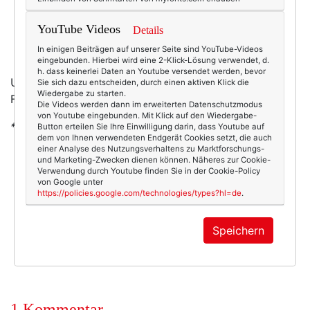
YouTube Videos
Details
In einigen Beiträgen auf unserer Seite sind YouTube-Videos
Collier von Max & Co.*
, gesehen bei Engelhorn.
eingebunden. Hierbei wird eine 2-Klick-Lösung verwendet, d.
h. dass keinerlei Daten an Youtube versendet werden, bevor
Und das Praktische: Bei diesem Collier dauert der
Sie sich dazu entscheiden, durch einen aktiven Klick die
Wiedergabe zu starten.
Frühling ewig! Wenn das mal kein Argument ist.
Die Videos werden dann im erweiterten Datenschutzmodus
von Youtube eingebunden. Mit Klick auf den Wiedergabe-
*Affiliate-Link
Button erteilen Sie Ihre Einwilligung darin, dass Youtube auf
dem von Ihnen verwendeten Endgerät Cookies setzt, die auch
einer Analyse des Nutzungsverhaltens zu Marktforschungs-
und Marketing-Zwecken dienen können. Näheres zur Cookie-
Verwendung durch Youtube finden Sie in der Cookie-Policy
von Google unter
4743
1
https://policies.google.com/technologies/types?hl=de
.
Beauty & Fashion
26.04.2015
Speichern
blüten
,
collier
,
kette
,
modeschmuck
,
schmuck
1 Kommentar