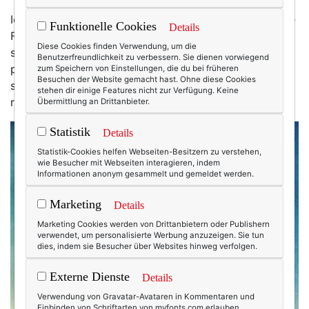
Ich laufe los, Richtung Sonnenuntergang, der heute die
Funktionelle Cookies
Details
Farbe meines Lieblings-Rosés hat. Der erste Bauer hat
Diese Cookies finden Verwendung, um die
schon Heu gemacht und Blumen, es gibt Blumen! Ein
Benutzerfreundlichkeit zu verbessern. Sie dienen vorwiegend
paar Mücken sind auch schon unterwegs – aber was
zum Speichern von Einstellungen, die du bei früheren
Besuchen der Website gemacht hast. Ohne diese Cookies
scheren mich Insekten, wenn die Luft nach Sommer
stehen dir einige Features nicht zur Verfügung. Keine
riecht. Und da, ein Bambi ... nein, drei!
Übermittlung an Drittanbieter.
Statistik
Details
Statistik-Cookies helfen Webseiten-Besitzern zu verstehen,
wie Besucher mit Webseiten interagieren, indem
Informationen anonym gesammelt und gemeldet werden.
Marketing
Details
Marketing Cookies werden von Drittanbietern oder Publishern
verwendet, um personalisierte Werbung anzuzeigen. Sie tun
dies, indem sie Besucher über Websites hinweg verfolgen.
Externe Dienste
Details
Verwendung von Gravatar-Avataren in Kommentaren und
Einbinden von Schriftarten von myfonts.com erlauben