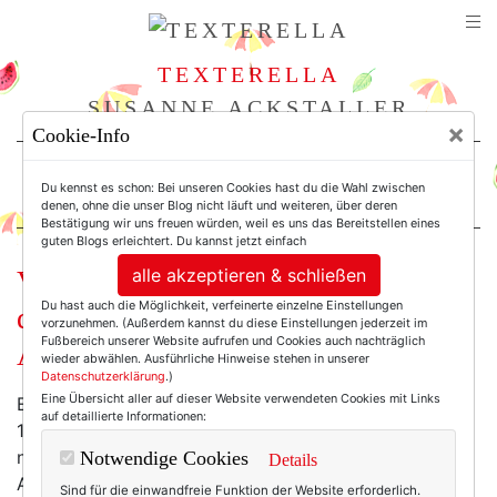
TEXTERELLA
SUSANNE ACKSTALLER
×
Cookie-Info
For Women. Not Girls.
Du kennst es schon: Bei unseren Cookies hast du die Wahl zwischen
denen, ohne die unser Blog nicht läuft und weiteren, über deren
Bestätigung wir uns freuen würden, weil es uns das Bereitstellen eines
guten Blogs erleichtert. Du kannst jetzt einfach
alle akzeptieren & schließen
Vom Einatmen und Ausatmen: Was
Du hast auch die Möglichkeit, verfeinerte einzelne Einstellungen
der Sonnenuntergang mit meiner
vorzunehmen. (Außerdem kannst du diese Einstellungen jederzeit im
Fußbereich unserer Website aufrufen und Cookies auch nachträglich
Arbeit zu tun hat.
wieder abwählen. Ausführliche Hinweise stehen in unserer
Datenschutzerklärung
.)
Eine Übersicht aller auf dieser Website verwendeten Cookies mit Links
Es ist abends, kurz vor acht. Der Arbeitstag liegt seit
auf detaillierte Informationen:
15 Minuten hinter mir – nur einen Blogbeitrag will ich
noch schreiben, diesen hier, aber das zählt ja nicht als
Notwendige Cookies
Details
Arbeit. (Höchstens manchmal.)
Sind für die einwandfreie Funktion der Website erforderlich.