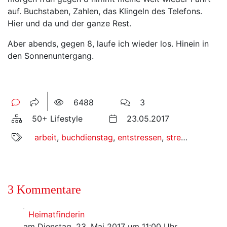
auf. Buchstaben, Zahlen, das Klingeln des Telefons.
Hier und da und der ganze Rest.
Aber abends, gegen 8, laufe ich wieder los. Hinein in
den Sonnenuntergang.
6488
3
50+ Lifestyle
23.05.2017
arbeit
,
buchdienstag
,
entstressen
,
stress
,
texterel
3 Kommentare
Heimatfinderin
am Dienstag, 23. Mai 2017 um 11:00 Uhr