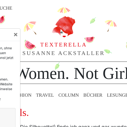
UCHE
×
TEXTERELLA
en, ohne
SUSANNE ACKSTALLER
euen
nst jetzt
or Women. Not Girl
ehmen.
 Website
Hinweise
TY & FASHION
TRAVEL
COLUMN
BÜCHER
LESUNG
f
ürtels.
e Ärmel! Die Silhouette!) finde ich ganz und gar wunder