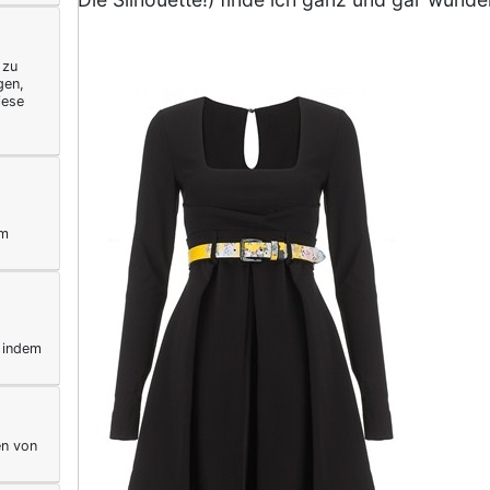
 zu
gen,
iese
ym
, indem
en von