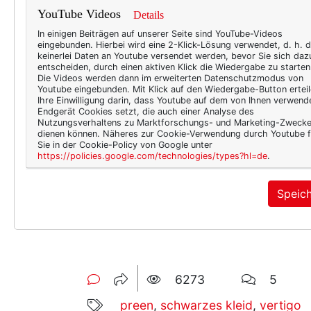
YouTube Videos
Details
In einigen Beiträgen auf unserer Seite sind YouTube-Videos
eingebunden. Hierbei wird eine 2-Klick-Lösung verwendet, d. h. 
keinerlei Daten an Youtube versendet werden, bevor Sie sich daz
entscheiden, durch einen aktiven Klick die Wiedergabe zu starten
Die Videos werden dann im erweiterten Datenschutzmodus von
Youtube eingebunden. Mit Klick auf den Wiedergabe-Button erteil
Ihre Einwilligung darin, dass Youtube auf dem von Ihnen verwend
Endgerät Cookies setzt, die auch einer Analyse des
Nutzungsverhaltens zu Marktforschungs- und Marketing-Zweck
dienen können. Näheres zur Cookie-Verwendung durch Youtube f
(Foto/Kaufen:
Avenue 32
)
Sie in der Cookie-Policy von Google unter
https://policies.google.com/technologies/types?hl=de
.
Andererseits: schwarzer Gür
selbst. Knallrot? Grasgrün? 
Speic
Langsam verstehe ich, warum 
6273
5
preen
,
schwarzes kleid
,
vertigo