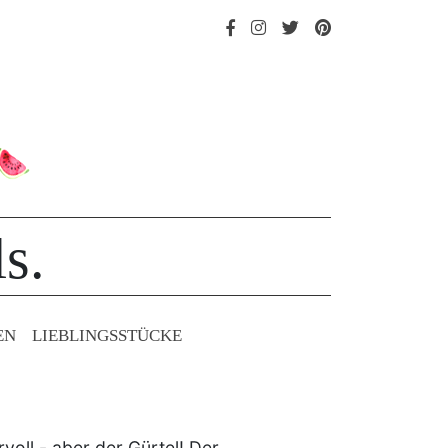
s.
EN
LIEBLINGS­STÜCKE
voll - aber der Gürtel! Der