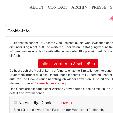
ABOUT
CONTACT
ARCHIV
PRESSE
S
Cookie-Info
Du kennst es schon: Bei unseren Cookies hast du die Wahl zwischen den
die unser Blog nicht läuft und weiteren, über deren Bestätigung wir uns fr
würden, weil es uns das Bereitstellen eines guten Blogs erleichtert. Du kan
einfach
F
alle akzeptieren & schließen
Du hast auch die Möglichkeit, verfeinerte einzelne Einstellungen vorzun
(Außerdem kannst du diese Einstellungen jederzeit im Fußbereich unserer
aufrufen und Cookies auch nachträglich wieder abwählen. Ausführliche 
stehen in unserer
Datenschutzerklärung
.)
50+ LIFESTYLE
BEAU
Eine Übersicht aller auf dieser Website verwendeten Cookies mit Links au
detaillierte Informationen:
Eine Frage des G
Notwendige Cookies
Details
Sind für die einwandfreie Funktion der Website erforderlich.
Das Kleid (der Ausschnitt! Di