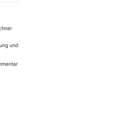
chner
rung und
,
mmentar