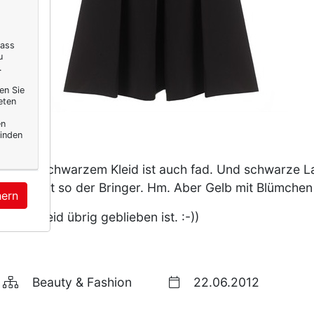
dass
u
.
en Sie
eten
en
inden
tel auf schwarzem Kleid ist auch fad. Und schwarze L
Auch nicht so der Bringer. Hm. Aber Gelb mit Blümchen i
hern
das Kleid übrig geblieben ist. :-))
Beauty & Fashion
22.06.2012