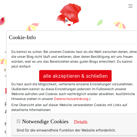
TEXTERELLA
Cookie-Info
SUSANNE ACKSTALLER
Du kennst es schon: Bei unseren Cookies hast du die Wahl zwischen denen, ohne
die unser Blog nicht läuft und weiteren, über deren Bestätigung wir uns freuen
würden, weil es uns das Bereitstellen eines guten Blogs erleichtert. Du kannst
For Women. Not Girls.
jetzt einfach
alle akzeptieren & schließen
Du hast auch die Möglichkeit, verfeinerte einzelne Einstellungen vorzunehmen.
Reminder :-)
(Außerdem kannst du diese Einstellungen jederzeit im Fußbereich unserer
Website aufrufen und Cookies auch nachträglich wieder abwählen. Ausführliche
Hinweise stehen in unserer
Datenschutzerklärung
.)
Platz 7 in Deutschland ist toll. Platz 62 weltweit auch.
Eine Übersicht aller auf dieser Website verwendeten Cookies mit Links auf
detaillierte Informationen:
Aber da geht noch was:
Notwendige Cookies
Details
https://www.texterella.de/index.php/lifestyle/comments/l
und-ich-wollen-deine-stimme/
Sind für die einwandfreie Funktion der Website erforderlich.