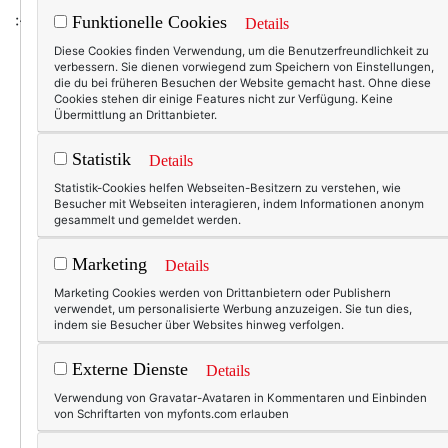
:-)
Funktionelle Cookies
Details
Diese Cookies finden Verwendung, um die Benutzerfreundlichkeit zu
verbessern. Sie dienen vorwiegend zum Speichern von Einstellungen,
die du bei früheren Besuchen der Website gemacht hast. Ohne diese
Cookies stehen dir einige Features nicht zur Verfügung. Keine
3320
0
Übermittlung an Drittanbieter.
26.09.2010
Statistik
Details
h & m
,
lanvin
Statistik-Cookies helfen Webseiten-Besitzern zu verstehen, wie
Besucher mit Webseiten interagieren, indem Informationen anonym
gesammelt und gemeldet werden.
Marketing
Details
Marketing Cookies werden von Drittanbietern oder Publishern
KOMMENTAR
verwendet, um personalisierte Werbung anzuzeigen. Sie tun dies,
indem sie Besucher über Websites hinweg verfolgen.
Externe Dienste
Details
Verwendung von Gravatar-Avataren in Kommentaren und Einbinden
von Schriftarten von myfonts.com erlauben