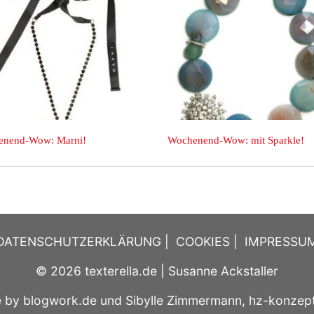
Wow: Marni!
Wochenend-Wow: mit Sparkle!
DATENSCHUTZERKLÄRUNG
|
COOKIES
|
IMPRESSU
© 2026
texterella.de
| Susanne Ackstaller
e by
blogwork.de
und
Sibylle Zimmermann, hz-konzep