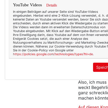
YouTube Videos
Details
In einigen Beiträgen auf unserer Seite sind YouTube-Videos
eingebunden. Hierbei wird eine 2-Klick-Lösung verwendet, d. h. 
4452
2
keinerlei Daten an Youtube versendet werden, bevor Sie sich daz
entscheiden, durch einen aktiven Klick die Wiedergabe zu starten
halsschmuck
,
kette
,
manufactum
Die Videos werden dann im erweiterten Datenschutzmodus von
Youtube eingebunden. Mit Klick auf den Wiedergabe-Button erteil
Ihre Einwilligung darin, dass Youtube auf dem von Ihnen verwend
Endgerät Cookies setzt, die auch einer Analyse des
Nutzungsverhaltens zu Marktforschungs- und Marketing-Zweck
dienen können. Näheres zur Cookie-Verwendung durch Youtube f
2 Kommentare
Sie in der Cookie-Policy von Google unter
https://policies.google.com/technologies/types?hl=de
.
nauli
Speic
am Mo
Also, ich muss
weckt Begehrli
ganz schreckl
machen könnt
Auf diesen Ko