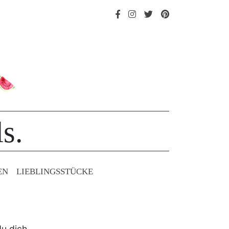
s.
EN
LIEBLINGS­STÜCKE
du dich.