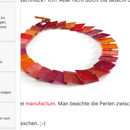
 zu
gen,
iese
ym
, indem
sichtet bei
manufactum
. Man beachte die Perlen zwis
en von
t. Kein bisschen. ;-)