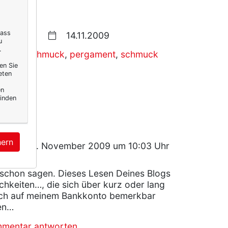
dass
14.11.2009
u
.
,
modeschmuck
,
pergament
,
schmuck
en Sie
eten
en
inden
hern
ntag, 16. November 2009 um 10:03 Uhr
 schon sagen. Dieses Lesen Deines Blogs
chkeiten…, die sich über kurz oder lang
ich auf meinem Bankkonto bemerkbar
en…
mmentar antworten