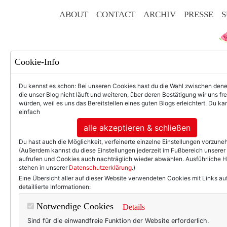
ABOUT
CONTACT
ARCHIV
PRESSE
S
Cookie-Info
Du kennst es schon: Bei unseren Cookies hast du die Wahl zwischen den
die unser Blog nicht läuft und weiteren, über deren Bestätigung wir uns fr
würden, weil es uns das Bereitstellen eines guten Blogs erleichtert. Du kan
einfach
F
alle akzeptieren & schließen
Du hast auch die Möglichkeit, verfeinerte einzelne Einstellungen vorzun
(Außerdem kannst du diese Einstellungen jederzeit im Fußbereich unserer
aufrufen und Cookies auch nachträglich wieder abwählen. Ausführliche 
stehen in unserer
Datenschutzerklärung
.)
50+ LIFESTYLE
BEAU
Eine Übersicht aller auf dieser Website verwendeten Cookies mit Links au
detaillierte Informationen:
Wochenend-Wo
Notwendige Cookies
Details
Sind für die einwandfreie Funktion der Website erforderlich.
Ich habe ein Faible für auff