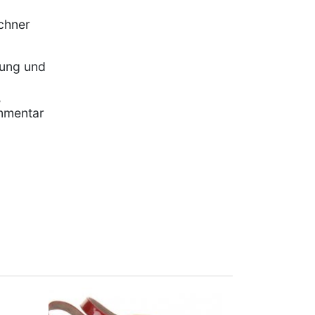
chner
rung und
,
mmentar