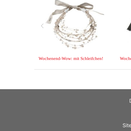
zurück
Wochenend-Wow: mit Schleifchen!
Wochenend-
Sit