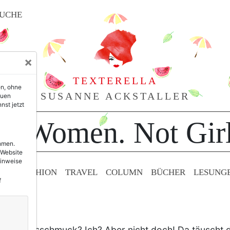
UCHE
×
TEXTERELLA
en, ohne
SUSANNE ACKSTALLER
euen
nst jetzt
or Women. Not Girl
ehmen.
 Website
Hinweise
TY & FASHION
TRAVEL
COLUMN
BÜCHER
LESUNG
f
w!
älligen Halsschmuck? Ich? Aber nicht doch! Da täuscht 